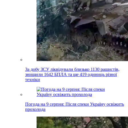
За добу ЗСУ ліквідували близько 1130 рашистів,
знищили 1642 БПЛА та ще 419 одиниць різної
техніки
Погода на 9 серпня: Після спеки Україну освіжить
прохолода