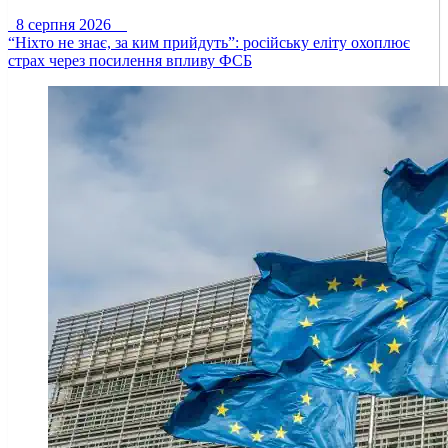
8 серпня 2026
“Ніхто не знає, за ким прийдуть”: російську еліту охоплює
страх через посилення впливу ФСБ