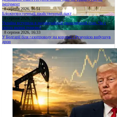
імпічмент
8 серпня 2026, 16:51
Ближневосточный тройственный пакт
8 серпня 2026, 19:01
Україна вступила в надзвичайний економічний стан. Чи є
світло вкінці тунелю?
8 серпня 2026, 16:33
У Болгарії біля газопроводу на кордоні з Румунією вибухнув
дрон