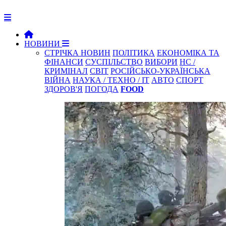
НОВИНИ
СТРІЧКА НОВИН
ПОЛІТИКА
ЕКОНОМІКА ТА
ФІНАНСИ
СУСПІЛЬСТВО
ВИБОРИ
НС /
КРИМІНАЛ
СВІТ
РОСІЙСЬКО-УКРАЇНСЬКА
ВІЙНА
НАУКА / ТЕХНО / IT
АВТО
СПОРТ
ЗДОРОВ'Я
ПОГОДА
FOOD