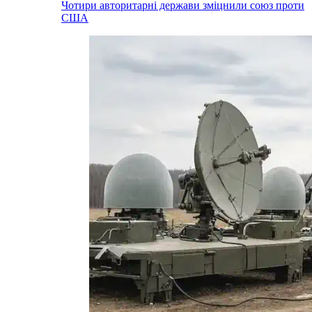
Чотири авторитарні держави зміцнили союз проти
США