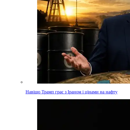
Навіщо Трамп грає з Іраном і цінами на нафту