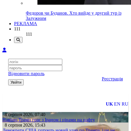
Федоров чи Буданов. Хто вийде у другий тур із
Залужним
РЕКЛАМА
111
111
Відновити пароль
Реєстрація
Увійти
UK
EN
RU
8 серпня 2026, 07:40
Навіщо Трамп грає з Іраном і цінами на нафту
8 серпня 2026, 15:43
Демократи США готують новий удар по Трампу, і це не