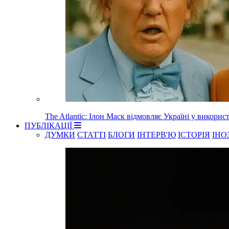
The Atlantic: Ілон Маск відмовляє Україні у використа
ПУБЛІКАЦІЇ
ДУМКИ
СТАТТІ
БЛОГИ
ІНТЕРВ'Ю
ІСТОРІЯ
ІНО