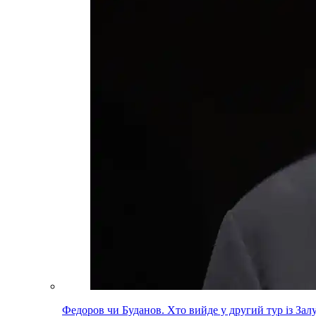
Федоров чи Буданов. Хто вийде у другий тур із За