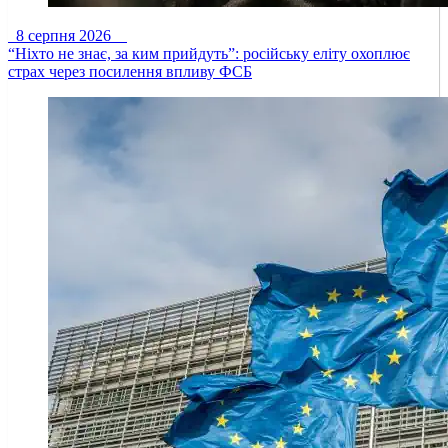
8 серпня 2026
“Ніхто не знає, за ким прийдуть”: російську еліту охоплює
страх через посилення впливу ФСБ