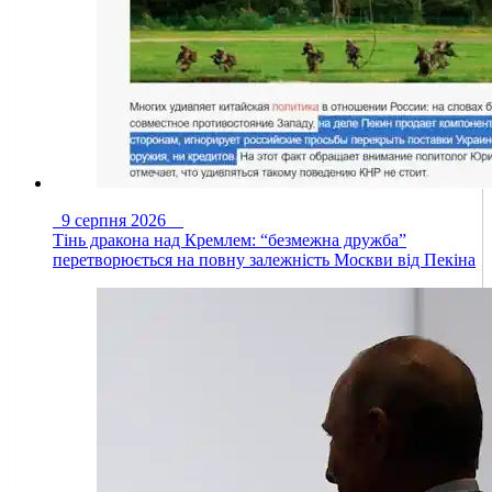
9 серпня 2026
Тінь дракона над Кремлем: “безмежна дружба”
перетворюється на повну залежність Москви від Пекіна