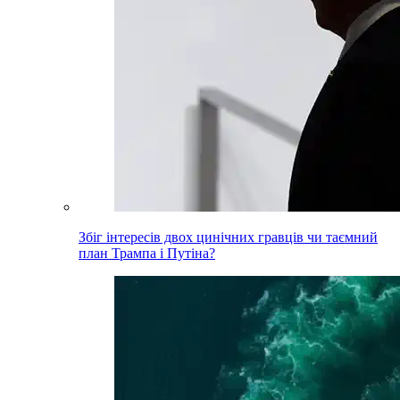
Збіг інтересів двох цинічних гравців чи таємний
план Трампа і Путіна?