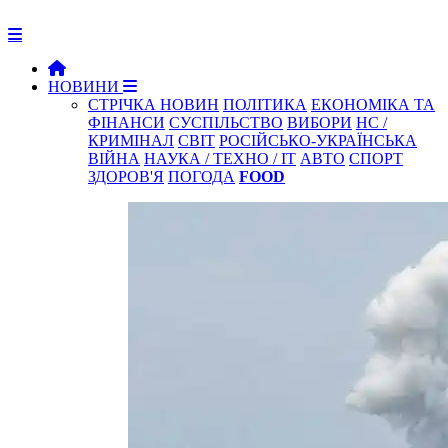
НОВИНИ
СТРІЧКА НОВИН
ПОЛІТИКА
ЕКОНОМІКА ТА
ФІНАНСИ
СУСПІЛЬСТВО
ВИБОРИ
НС /
КРИМІНАЛ
СВІТ
РОСІЙСЬКО-УКРАЇНСЬКА
ВІЙНА
НАУКА / ТЕХНО / IT
АВТО
СПОРТ
ЗДОРОВ'Я
ПОГОДА
FOOD