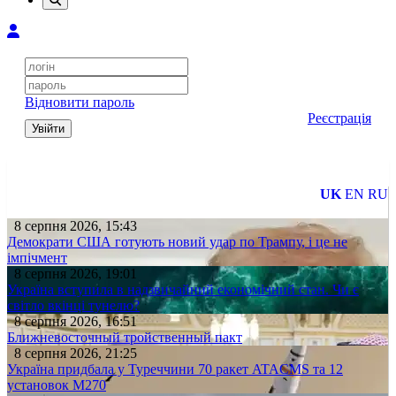
Відновити пароль
Реєстрація
Увійти
UK
EN
RU
8 серпня 2026, 15:43
Демократи США готують новий удар по Трампу, і це не
імпічмент
8 серпня 2026, 19:01
Україна вступила в надзвичайний економічний стан. Чи є
світло вкінці тунелю?
8 серпня 2026, 16:51
Ближневосточный тройственный пакт
8 серпня 2026, 21:25
Україна придбала у Туреччини 70 ракет ATACMS та 12
установок M270