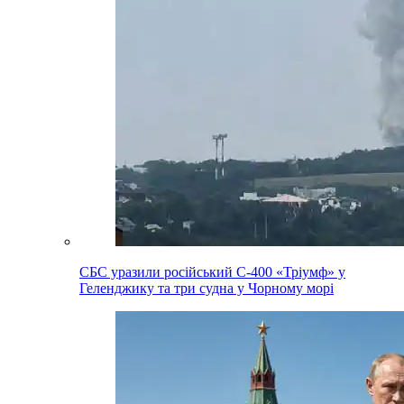
СБС уразили російський С-400 «Тріумф» у
Геленджику та три судна у Чорному морі