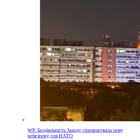
WP: Бездіяльність Заходу спровокувала нову
небезпеку для НАТО