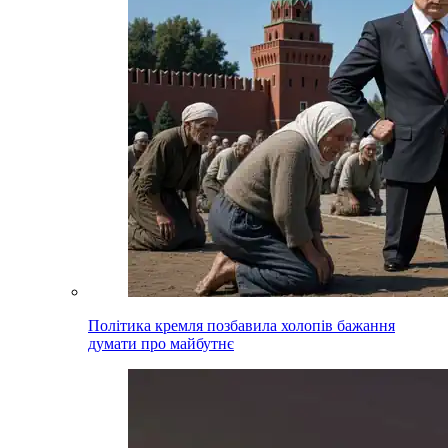
Політика кремля позбавила холопів бажання
думати про майбутнє