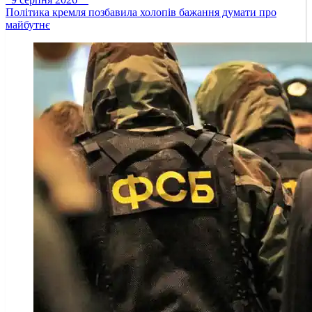
Політика кремля позбавила холопів бажання думати про
майбутнє