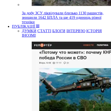
За добу ЗСУ ліквідували близько 1130 рашистів,
знищили 1642 БПЛА та ще 419 одиниць різної
техніки
ПУБЛІКАЦІЇ
ДУМКИ
СТАТТІ
БЛОГИ
ІНТЕРВ'Ю
ІСТОРІЯ
ІНОЗМІ