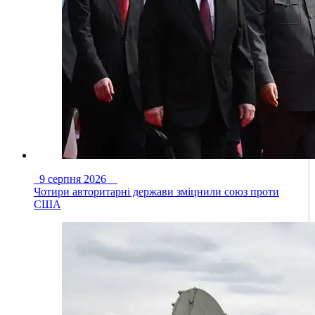
9 серпня 2026
Чотири авторитарні держави зміцнили союз проти
США