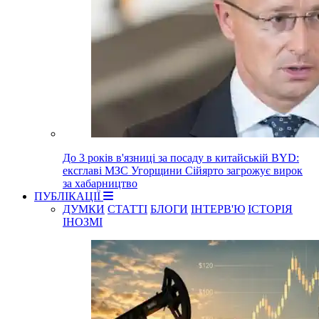
До 3 років в'язниці за посаду в китайській BYD:
ексглаві МЗС Угорщини Сійярто загрожує вирок
за хабарництво
ПУБЛІКАЦІЇ
ДУМКИ
СТАТТІ
БЛОГИ
ІНТЕРВ'Ю
ІСТОРІЯ
ІНОЗМІ