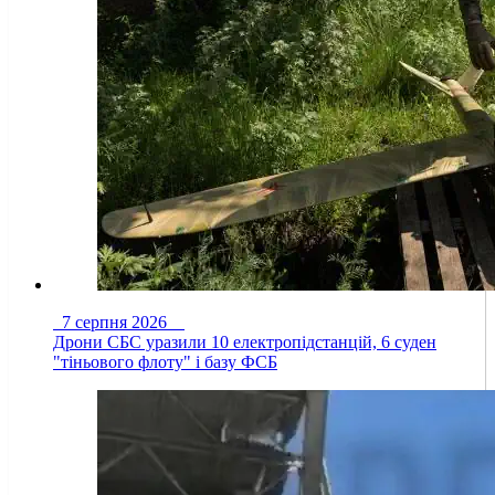
7 серпня 2026
Дрони СБС уразили 10 електропідстанцій, 6 суден
"тіньового флоту" і базу ФСБ