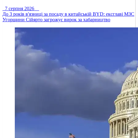
7 серпня 2026
До 3 років в'язниці за посаду в китайській BYD: ексглаві МЗС
Угорщини Сійярто загрожує вирок за хабарництво