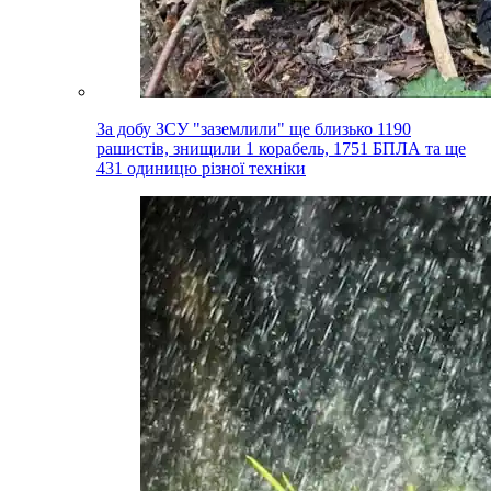
За добу ЗСУ "заземлили" ще близько 1190
рашистів, знищили 1 корабель, 1751 БПЛА та ще
431 одиницю різної техніки