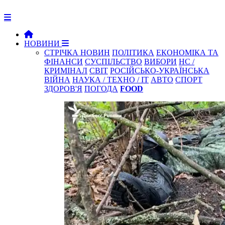
НОВИНИ
СТРІЧКА НОВИН
ПОЛІТИКА
ЕКОНОМІКА ТА
ФІНАНСИ
СУСПІЛЬСТВО
ВИБОРИ
НС /
КРИМІНАЛ
СВІТ
РОСІЙСЬКО-УКРАЇНСЬКА
ВІЙНА
НАУКА / ТЕХНО / IT
АВТО
СПОРТ
ЗДОРОВ'Я
ПОГОДА
FOOD