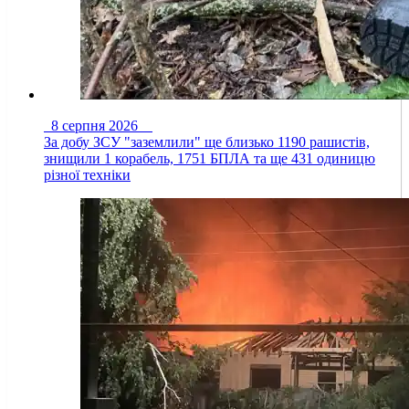
8 серпня 2026
За добу ЗСУ "заземлили" ще близько 1190 рашистів,
знищили 1 корабель, 1751 БПЛА та ще 431 одиницю
різної техніки