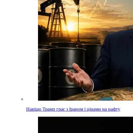
Навіщо Трамп грає з Іраном і цінами на нафту