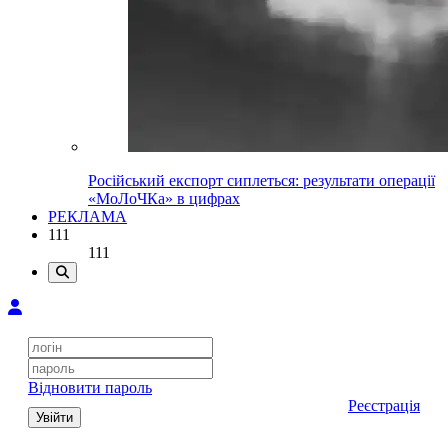
Російський експорт сиплеться: результати операції
«МоЛоЧКа» в цифрах
РЕКЛАМА
111
111
Відновити пароль
Реєстрація
Увійти