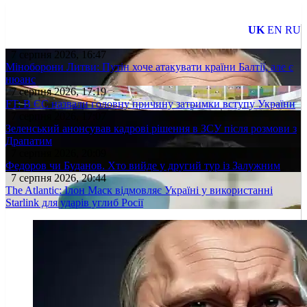
UK
EN
RU
7 серпня 2026, 16:47
Міноборони Литви: Путін хоче атакувати країни Балтії, але є
нюанс
7 серпня 2026, 17:19
FT: В ЄС назвали головну причину затримки вступу України
7 серпня 2026, 17:07
Зеленський анонсував кадрові рішення в ЗСУ після розмови з
Драпатим
7 серпня 2026, 20:09
Федоров чи Буданов. Хто вийде у другий тур із Залужним
7 серпня 2026, 20:44
The Atlantic: Ілон Маск відмовляє Україні у використанні
Starlink для ударів углиб Росії