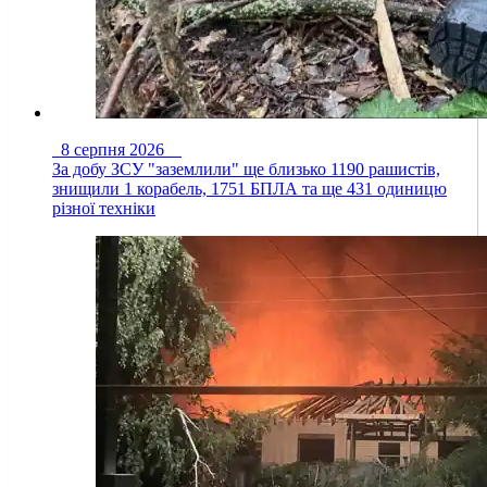
8 серпня 2026
За добу ЗСУ "заземлили" ще близько 1190 рашистів,
знищили 1 корабель, 1751 БПЛА та ще 431 одиницю
різної техніки