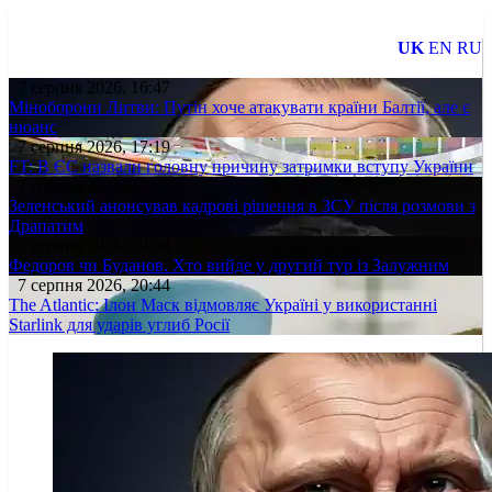
UK
EN
RU
7 серпня 2026, 16:47
Міноборони Литви: Путін хоче атакувати країни Балтії, але є
нюанс
7 серпня 2026, 17:19
FT: В ЄС назвали головну причину затримки вступу України
7 серпня 2026, 17:07
Зеленський анонсував кадрові рішення в ЗСУ після розмови з
Драпатим
7 серпня 2026, 20:09
Федоров чи Буданов. Хто вийде у другий тур із Залужним
7 серпня 2026, 20:44
The Atlantic: Ілон Маск відмовляє Україні у використанні
Starlink для ударів углиб Росії