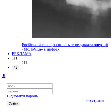
Російський експорт сиплеться: результати операції
«МоЛоЧКа» в цифрах
РЕКЛАМА
111
111
Відновити пароль
Реєстрація
Увійти