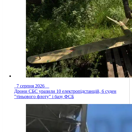
7 серпня 2026
Дрони СБС уразили 10 електропідстанцій, 6 суден
"тіньового флоту" і базу ФСБ