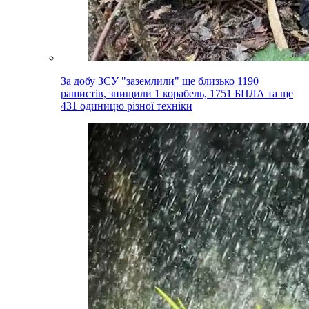
За добу ЗСУ "заземлили" ще близько 1190
рашистів, знищили 1 корабель, 1751 БПЛА та ще
431 одиницю різної техніки