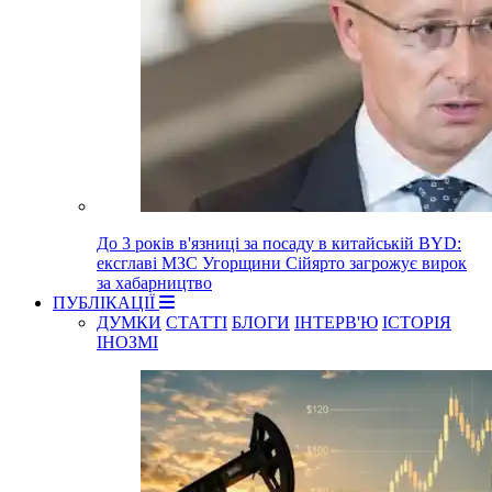
До 3 років в'язниці за посаду в китайській BYD:
ексглаві МЗС Угорщини Сійярто загрожує вирок
за хабарництво
ПУБЛІКАЦІЇ
ДУМКИ
СТАТТІ
БЛОГИ
ІНТЕРВ'Ю
ІСТОРІЯ
ІНОЗМІ