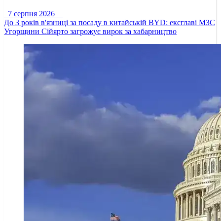
7 серпня 2026
До 3 років в'язниці за посаду в китайській BYD: ексглаві МЗС
Угорщини Сійярто загрожує вирок за хабарництво