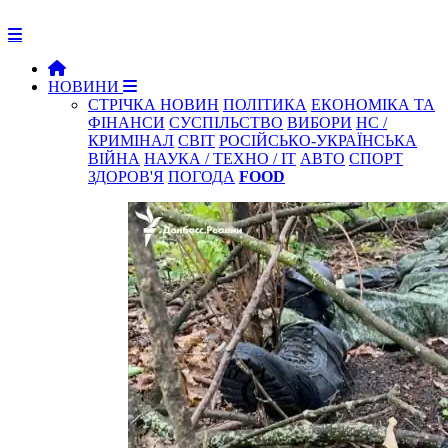
НОВИНИ
СТРІЧКА НОВИН
ПОЛІТИКА
ЕКОНОМІКА ТА
ФІНАНСИ
СУСПІЛЬСТВО
ВИБОРИ
НС /
КРИМІНАЛ
СВІТ
РОСІЙСЬКО-УКРАЇНСЬКА
ВІЙНА
НАУКА / ТЕХНО / IT
АВТО
СПОРТ
ЗДОРОВ'Я
ПОГОДА
FOOD