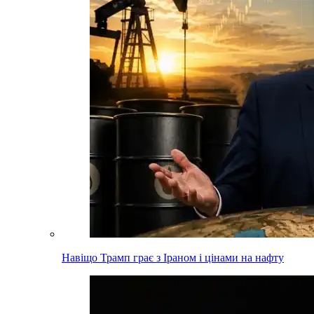
Навіщо Трамп грає з Іраном і цінами на нафту