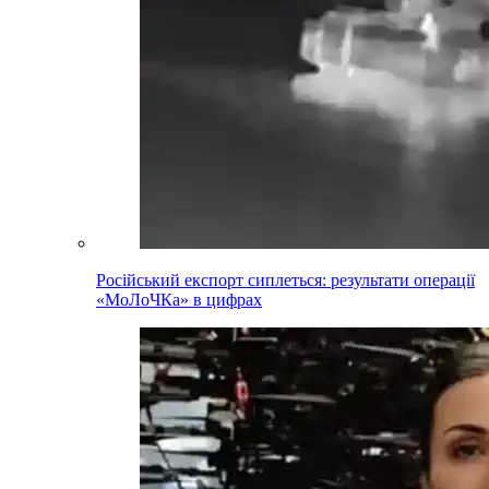
Російський експорт сиплеться: результати операції
«МоЛоЧКа» в цифрах