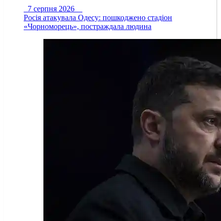
7 серпня 2026
Росія атакувала Одесу: пошкоджено стадіон
«Чорноморець», постраждала людина