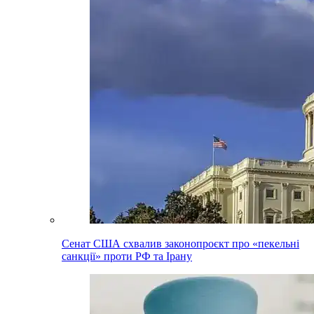
Сенат США схвалив законопроєкт про «пекельні
санкції» проти РФ та Ірану