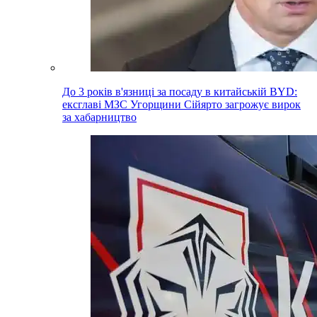
До 3 років в'язниці за посаду в китайській BYD:
ексглаві МЗС Угорщини Сійярто загрожує вирок
за хабарництво