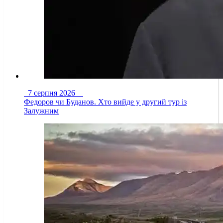
7 серпня 2026
Федоров чи Буданов. Хто вийде у другий тур із
Залужним