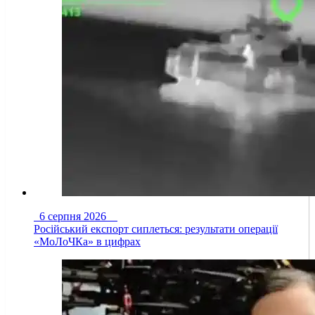
6 серпня 2026
Російський експорт сиплеться: результати операції
«МоЛоЧКа» в цифрах