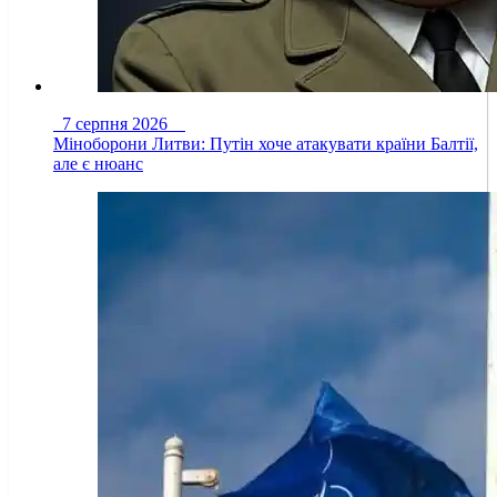
7 серпня 2026
Міноборони Литви: Путін хоче атакувати країни Балтії,
але є нюанс