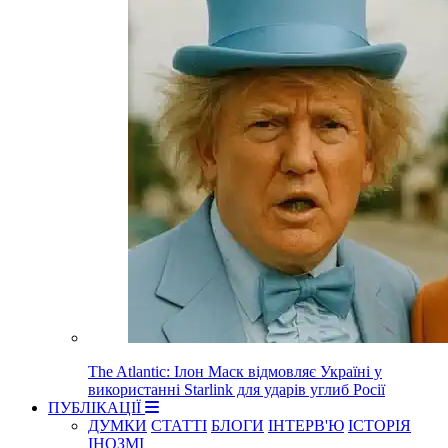
The Atlantic: Ілон Маск відмовляє Україні у
використанні Starlink для ударів углиб Росії
ПУБЛІКАЦІЇ
ДУМКИ
СТАТТІ
БЛОГИ
ІНТЕРВ'Ю
ІСТОРІЯ
ІНОЗМІ