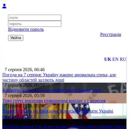
Відновити пароль
Реєстрація
Увійти
UK
EN
RU
7 серпня 2026, 06:46
Погода на 7 серпня: Україну накриє аномальна спека, але
частину областей заллють дощі
7 серпня 2026, 05:53
Кредитна криза дісталася найбільших банків росії
7 серпня 2026, 05:59
Уряд готує вчителям підвищення виплат з 1 вересня
7 серпня 2026, 05:50
Трамп відповів на прохання Зеленського надати Україні
ракети для ППО
7 серпня 2026, 07:10
Федоров заявив про переговори з Маском щодо використання