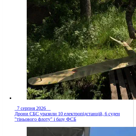
7 серпня 2026
Дрони СБС уразили 10 електропідстанцій, 6 суден
"тіньового флоту" і базу ФСБ