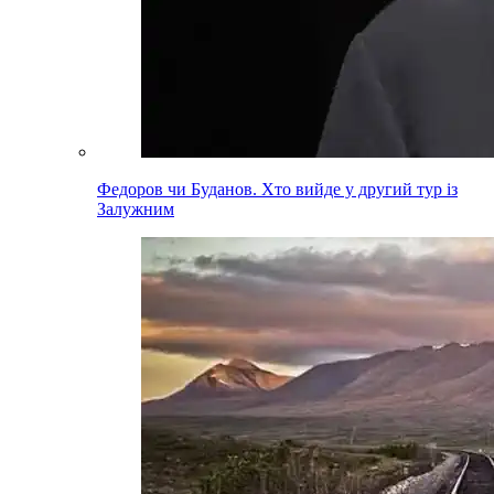
Федоров чи Буданов. Хто вийде у другий тур із
Залужним