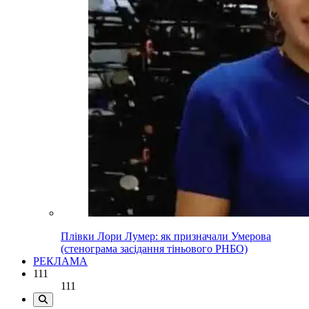
Плівки Лори Лумер: як призначали Умерова
(стенограма засідання тіньового РНБО)
РЕКЛАМА
111
111