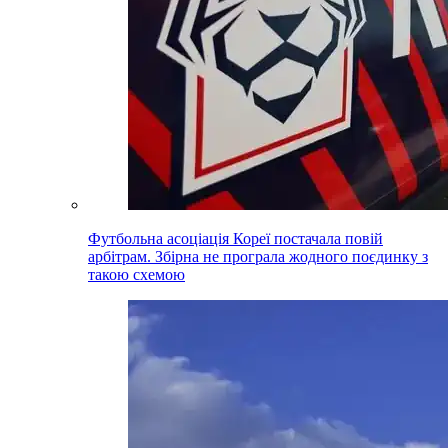
Футбольна асоціація Кореї постачала повій
арбітрам. Збірна не програла жодного поєдинку з
такою схемою