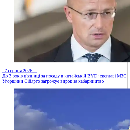
7 серпня 2026
До 3 років в'язниці за посаду в китайській BYD: ексглаві МЗС
Угорщини Сійярто загрожує вирок за хабарництво