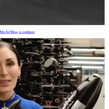
ї «МоЛоЧКа» в цифрах