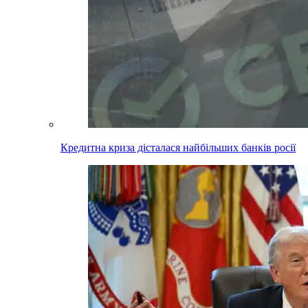
Кредитна криза дісталася найбільших банків росії