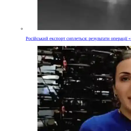
Російський експорт сиплеться: результати операці