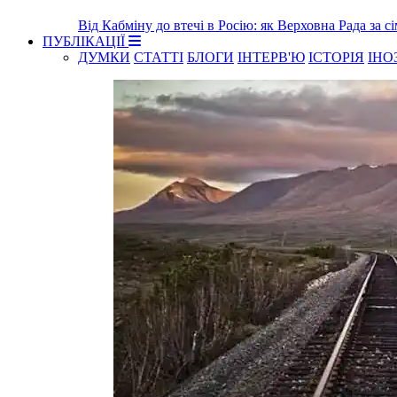
Від Кабміну до втечі в Росію: як Верховна Рада за с
ПУБЛІКАЦІЇ
ДУМКИ
СТАТТІ
БЛОГИ
ІНТЕРВ'Ю
ІСТОРІЯ
ІНО