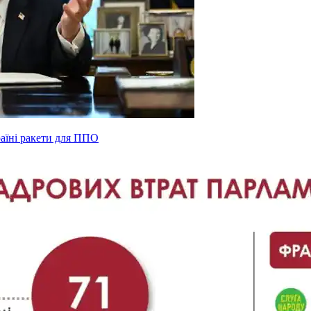
раїні ракети для ППО