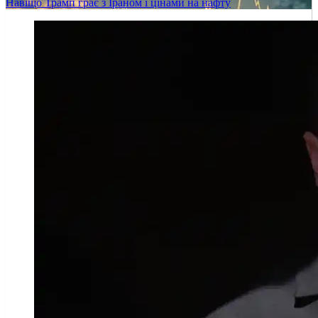
Навіщо Трамп грає з Іраном і цінами на нафту