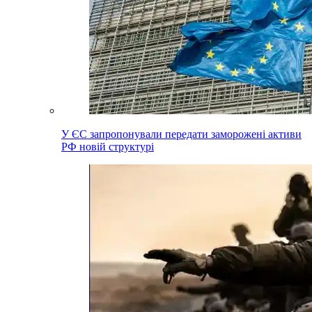
У ЄС запропонували передати заморожені активи
РФ новій структурі