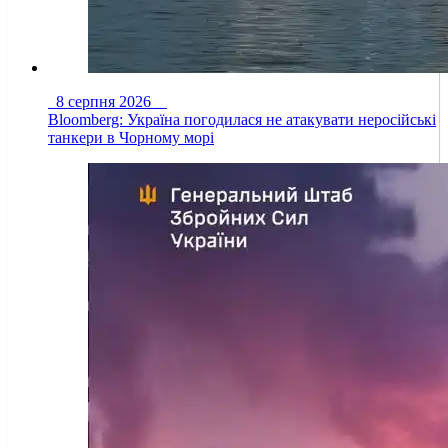
8 серпня 2026
Bloomberg: Україна погодилася не атакувати неросійські
танкери в Чорному морі