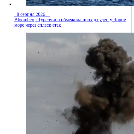
8 серпня 2026
Bloomberg: Туреччина обмежила прохід суден у Чорне
море через сплеск атак