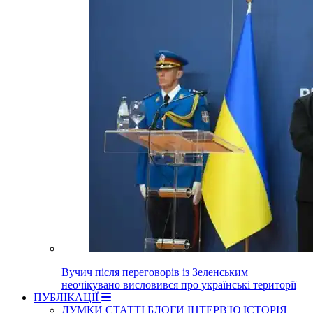
Вучич після переговорів із Зеленським
неочікувано висловився про українські території
ПУБЛІКАЦІЇ
ДУМКИ
СТАТТІ
БЛОГИ
ІНТЕРВ'Ю
ІСТОРІЯ