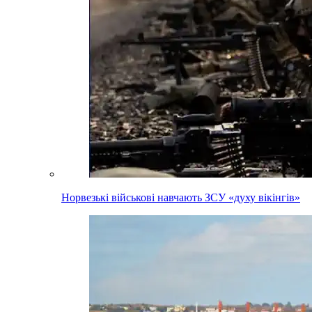
Норвезькі військові навчають ЗСУ «духу вікінгів»