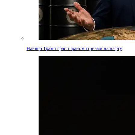
Навіщо Трамп грає з Іраном і цінами на нафту