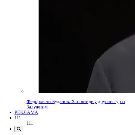
Федоров чи Буданов. Хто вийде у другий тур із
Залужним
РЕКЛАМА
111
111