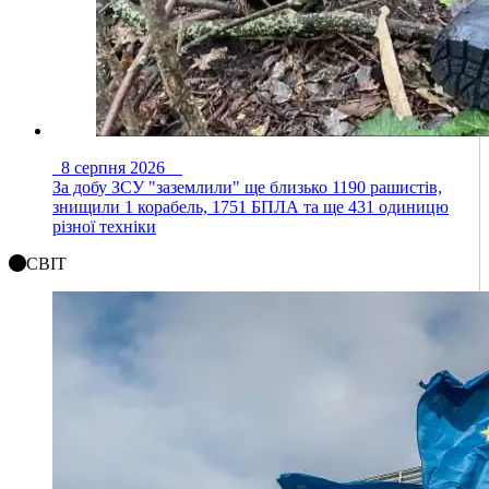
8 серпня 2026
За добу ЗСУ "заземлили" ще близько 1190 рашистів,
знищили 1 корабель, 1751 БПЛА та ще 431 одиницю
різної техніки
СВІТ