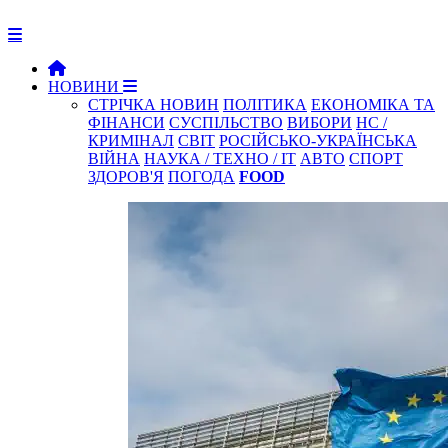
НОВИНИ
СТРІЧКА НОВИН
ПОЛІТИКА
ЕКОНОМІКА ТА
ФІНАНСИ
СУСПІЛЬСТВО
ВИБОРИ
НС /
КРИМІНАЛ
СВІТ
РОСІЙСЬКО-УКРАЇНСЬКА
ВІЙНА
НАУКА / ТЕХНО / IT
АВТО
СПОРТ
ЗДОРОВ'Я
ПОГОДА
FOOD