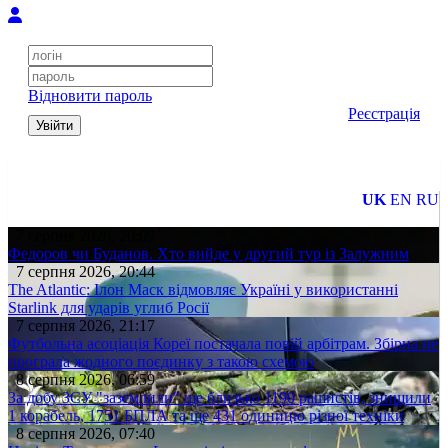
Відновити пароль
Реєстрація
Увійти
UK
EN
RU
7 серпня 2026, 20:09
Федоров чи Буданов. Хто вийде у другий тур із Залужним
7 серпня 2026, 20:44
The Atlantic: Ілон Маск відмовляє Україні у використанні
Starlink для ударів углиб Росії
7 серпня 2026, 21:17
Футбольна асоціація Кореї постачала повій арбітрам. Збірна не
програла жодного поєдинку з такою схемою
8 серпня 2026, 06:59
За добу ЗСУ "заземлили" ще близько 1190 рашистів, знищили
1 корабель, 1751 БПЛА та ще 431 одиницю різної техніки
8 серпня 2026, 07:40