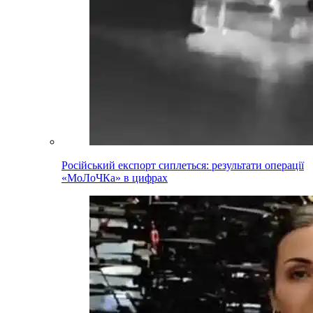
Російський експорт сиплеться: результати операції
«МоЛоЧКа» в цифрах