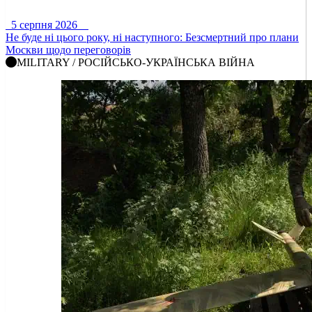
5 серпня 2026
Не буде ні цього року, ні наступного: Безсмертний про плани
Москви щодо переговорів
MILITARY / РОСІЙСЬКО-УКРАЇНСЬКА ВІЙНА