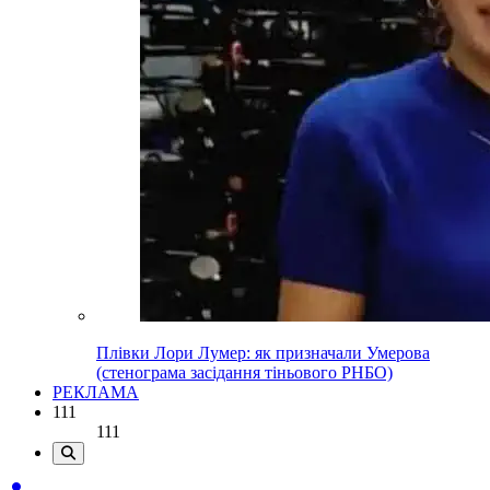
Плівки Лори Лумер: як призначали Умерова
(стенограма засідання тіньового РНБО)
РЕКЛАМА
111
111