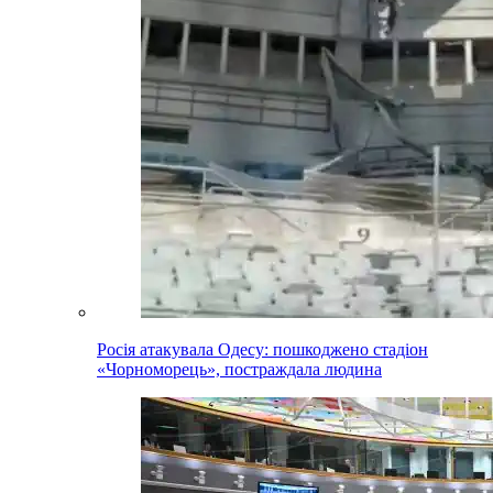
Росія атакувала Одесу: пошкоджено стадіон
«Чорноморець», постраждала людина