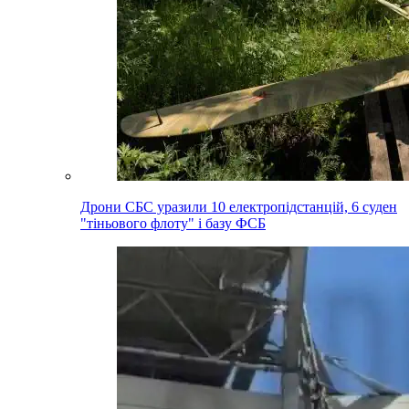
Дрони СБС уразили 10 електропідстанцій, 6 суден
"тіньового флоту" і базу ФСБ