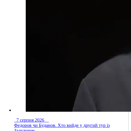
7 серпня 2026
Федоров чи Буданов. Хто вийде у другий тур із
Залужним