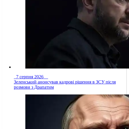
7 серпня 2026
Зеленський анонсував кадрові рішення в ЗСУ після
розмови з Драпатим