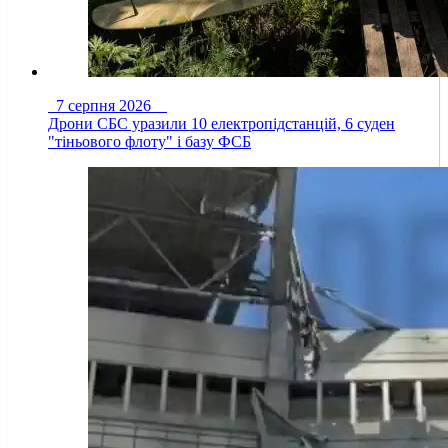
7 серпня 2026
Дрони СБС уразили 10 електропідстанцій, 6 суден
"тіньового флоту" і базу ФСБ