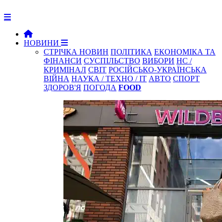
НОВИНИ
СТРІЧКА НОВИН
ПОЛІТИКА
ЕКОНОМІКА ТА
ФІНАНСИ
СУСПІЛЬСТВО
ВИБОРИ
НС /
КРИМІНАЛ
СВІТ
РОСІЙСЬКО-УКРАЇНСЬКА
ВІЙНА
НАУКА / ТЕХНО / IT
АВТО
СПОРТ
ЗДОРОВ'Я
ПОГОДА
FOOD