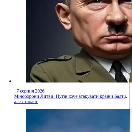
7 серпня 2026
Міноборони Литви: Путін хоче атакувати країни Балтії,
але є нюанс