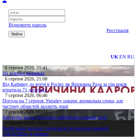
Відновити пароль
Реєстрація
Увійти
UK
EN
RU
6 серпня 2026, 21:41
На южных миражах
6 серпня 2026, 21:08
Від Кабміну до втечі в Росію: як Верховна Рада за сім років
втратила 71 депутата
7 серпня 2026, 06:46
Погода на 7 серпня: Україну накриє аномальна спека, але
частину областей заллють дощі
7 серпня 2026, 05:53
Кредитна криза дісталася найбільших банків росії
6 серпня 2026, 21:26
Російський експорт сиплеться: результати операції
«МоЛоЧКа» в цифрах