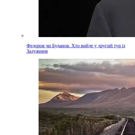
Федоров чи Буданов. Хто вийде у другий тур із
Залужним