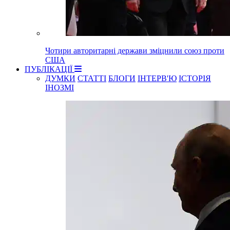
Чотири авторитарні держави зміцнили союз проти
США
ПУБЛІКАЦІЇ
ДУМКИ
СТАТТІ
БЛОГИ
ІНТЕРВ'Ю
ІСТОРІЯ
ІНОЗМІ