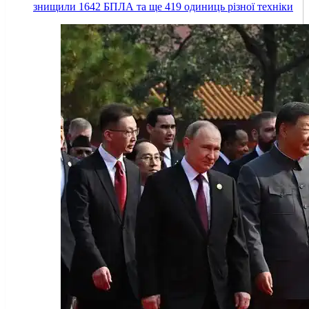
знищили 1642 БПЛА та ще 419 одиниць різної техніки