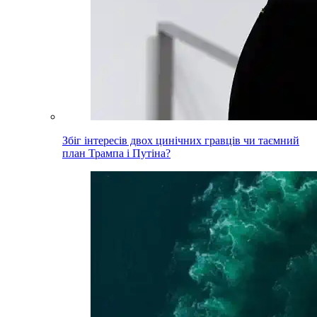
Збіг інтересів двох цинічних гравців чи таємний
план Трампа і Путіна?