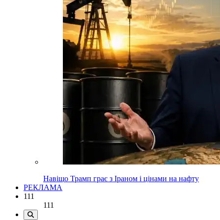
Навіщо Трамп грає з Іраном і цінами на нафту
РЕКЛАМА
111
111