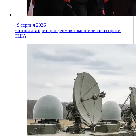
9 серпня 2026
Чотири авторитарні держави зміцнили союз проти
США