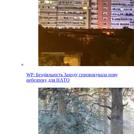
WP: Бездіяльність Заходу спровокувала нову
небезпеку для НАТО