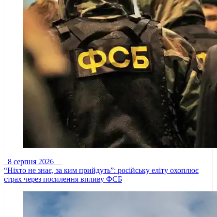
8 серпня 2026
“Ніхто не знає, за ким прийдуть”: російську еліту охоплює
страх через посилення впливу ФСБ