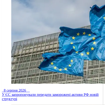
8 серпня 2026
У ЄС запропонували передати заморожені активи РФ новій
структурі