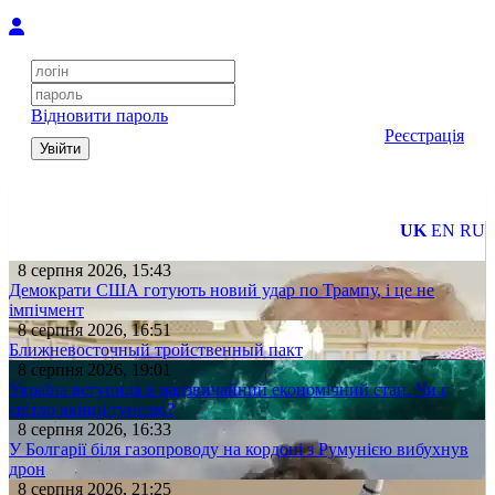
Відновити пароль
Реєстрація
Увійти
UK
EN
RU
8 серпня 2026, 15:43
Демократи США готують новий удар по Трампу, і це не
імпічмент
8 серпня 2026, 16:51
Ближневосточный тройственный пакт
8 серпня 2026, 19:01
Україна вступила в надзвичайний економічний стан. Чи є
світло вкінці тунелю?
8 серпня 2026, 16:33
У Болгарії біля газопроводу на кордоні з Румунією вибухнув
дрон
8 серпня 2026, 21:25