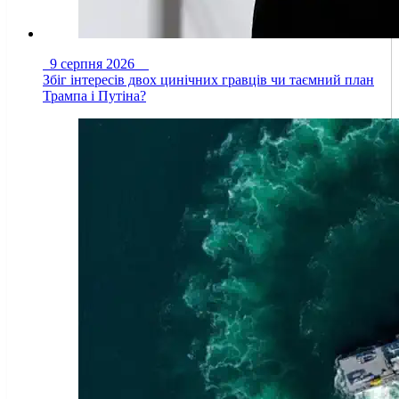
9 серпня 2026
Збіг інтересів двох цинічних гравців чи таємний план
Трампа і Путіна?