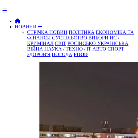
НОВИНИ
СТРІЧКА НОВИН
ПОЛІТИКА
ЕКОНОМІКА ТА
ФІНАНСИ
СУСПІЛЬСТВО
ВИБОРИ
НС /
КРИМІНАЛ
СВІТ
РОСІЙСЬКО-УКРАЇНСЬКА
ВІЙНА
НАУКА / ТЕХНО / IT
АВТО
СПОРТ
ЗДОРОВ'Я
ПОГОДА
FOOD