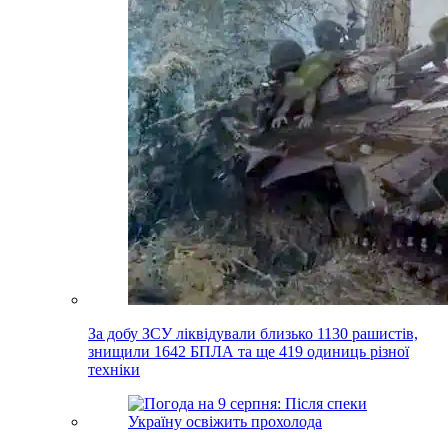
За добу ЗСУ ліквідували близько 1130 рашистів,
знищили 1642 БПЛА та ще 419 одиниць різної
техніки