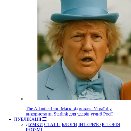
The Atlantic: Ілон Маск відмовляє Україні у
використанні Starlink для ударів углиб Росії
ПУБЛІКАЦІЇ
ДУМКИ
СТАТТІ
БЛОГИ
ІНТЕРВ'Ю
ІСТОРІЯ
ІНОЗМІ