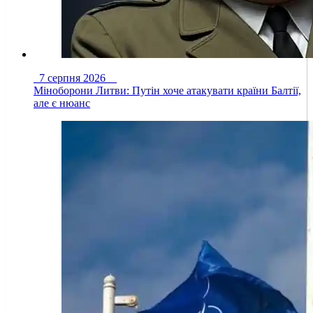
7 серпня 2026
Міноборони Литви: Путін хоче атакувати країни Балтії,
але є нюанс