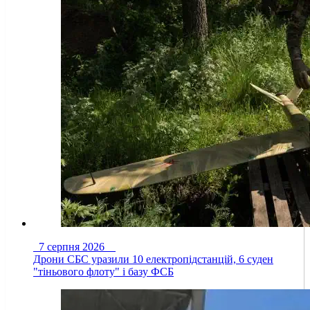
7 серпня 2026
Дрони СБС уразили 10 електропідстанцій, 6 суден
"тіньового флоту" і базу ФСБ