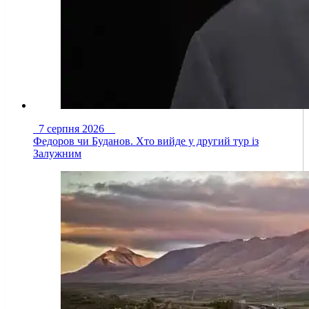
7 серпня 2026
Федоров чи Буданов. Хто вийде у другий тур із
Залужним