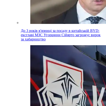
До 3 років в'язниці за посаду в китайській BYD:
ексглаві МЗС Угорщини Сійярто загрожує вирок
за хабарництво