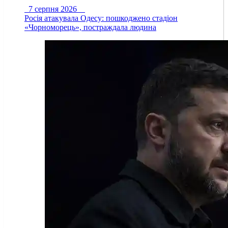
7 серпня 2026
Росія атакувала Одесу: пошкоджено стадіон
«Чорноморець», постраждала людина