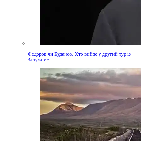
Федоров чи Буданов. Хто вийде у другий тур із
Залужним