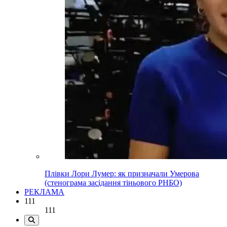
Плівки Лори Лумер: як призначали Умерова
(стенограма засідання тіньового РНБО)
РЕКЛАМА
111
111