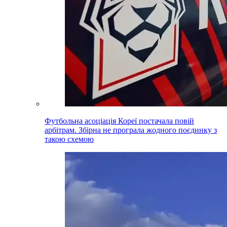
Футбольна асоціація Кореї постачала повій
арбітрам. Збірна не програла жодного поєдинку з
такою схемою