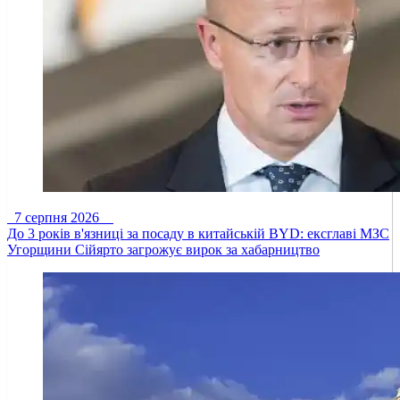
7 серпня 2026
До 3 років в'язниці за посаду в китайській BYD: ексглаві МЗС
Угорщини Сійярто загрожує вирок за хабарництво