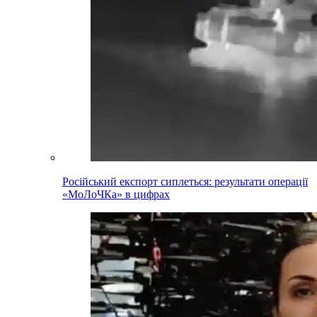
Російський експорт сиплеться: результати операції
«МоЛоЧКа» в цифрах