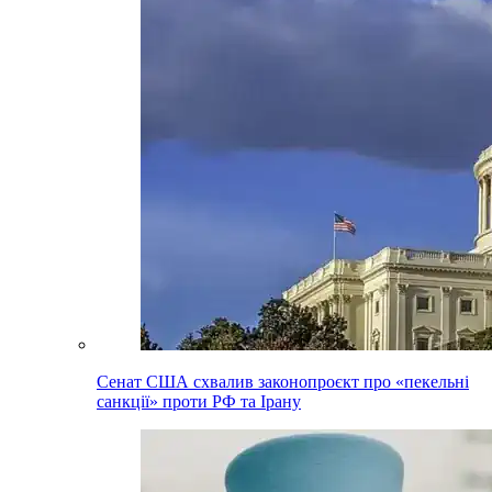
Сенат США схвалив законопроєкт про «пекельні
санкції» проти РФ та Ірану