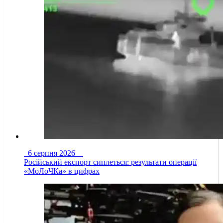
6 серпня 2026
Російський експорт сиплеться: результати операції
«МоЛоЧКа» в цифрах