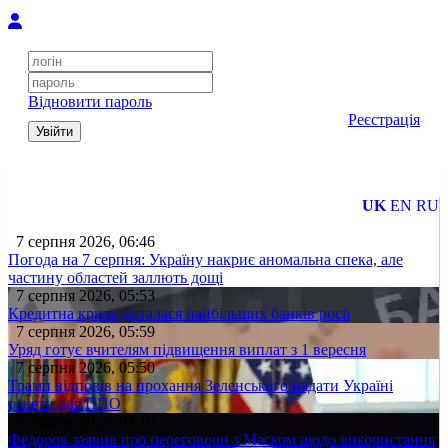
Відновити пароль
Реєстрація
Увійти
UK
EN
RU
7 серпня 2026, 06:46
Погода на 7 серпня: Україну накриє аномальна спека, але
частину областей заллють дощі
7 серпня 2026, 05:53
Кредитна криза дісталася найбільших банків росії
7 серпня 2026, 05:59
Уряд готує вчителям підвищення виплат з 1 вересня
7 серпня 2026, 05:50
Трамп відповів на прохання Зеленського надати Україні
ракети для ППО
7 серпня 2026, 07:10
Федоров заявив про переговори з Маском щодо використання