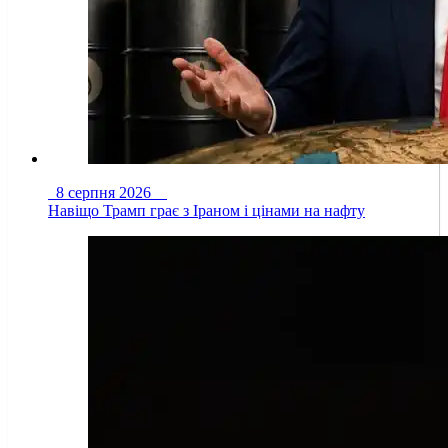
8 серпня 2026
Навіщо Трамп грає з Іраном і цінами на нафту