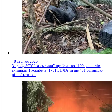
8 серпня 2026
За добу ЗСУ "заземлили" ще близько 1190 рашистів,
знищили 1 корабель, 1751 БПЛА та ще 431 одиницю
різної техніки