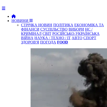
НОВИНИ
СТРІЧКА НОВИН
ПОЛІТИКА
ЕКОНОМІКА ТА
ФІНАНСИ
СУСПІЛЬСТВО
ВИБОРИ
НС /
КРИМІНАЛ
СВІТ
РОСІЙСЬКО-УКРАЇНСЬКА
ВІЙНА
НАУКА / ТЕХНО / IT
АВТО
СПОРТ
ЗДОРОВ'Я
ПОГОДА
FOOD