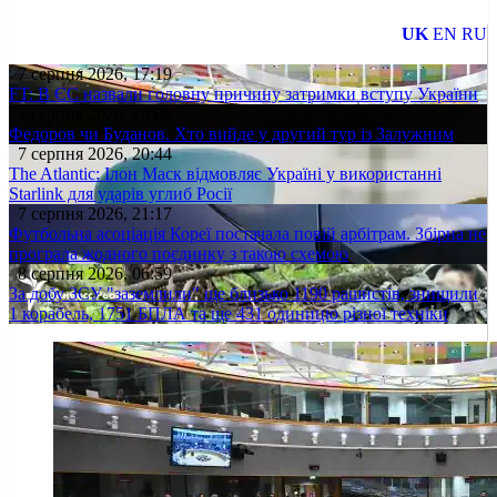
UK
EN
RU
7 серпня 2026, 17:19
FT: В ЄС назвали головну причину затримки вступу України
7 серпня 2026, 20:09
Федоров чи Буданов. Хто вийде у другий тур із Залужним
7 серпня 2026, 20:44
The Atlantic: Ілон Маск відмовляє Україні у використанні
Starlink для ударів углиб Росії
7 серпня 2026, 21:17
Футбольна асоціація Кореї постачала повій арбітрам. Збірна не
програла жодного поєдинку з такою схемою
8 серпня 2026, 06:59
За добу ЗСУ "заземлили" ще близько 1190 рашистів, знищили
1 корабель, 1751 БПЛА та ще 431 одиницю різної техніки