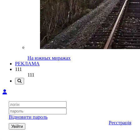
На южных миражах
РЕКЛАМА
111
111
Відновити пароль
Реєстрація
Увійти