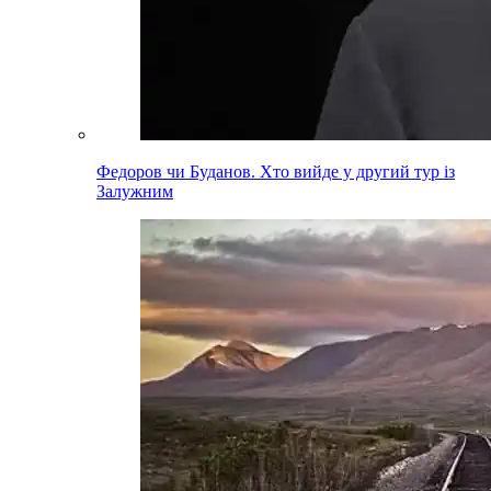
Федоров чи Буданов. Хто вийде у другий тур із
Залужним