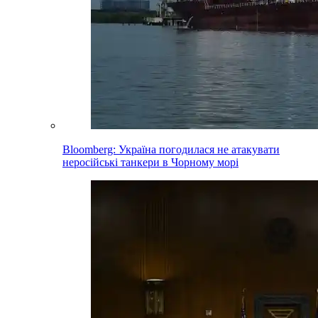
Bloomberg: Україна погодилася не атакувати
неросійські танкери в Чорному морі