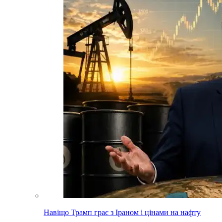
Навіщо Трамп грає з Іраном і цінами на нафту