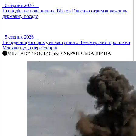
6 серпня 2026
Несподіване повернення: Віктор Ющенко отримав важливу
державну посаду
5 серпня 2026
Не буде ні цього року, ні наступного: Безсмертний про плани
Москви щодо переговорів
MILITARY / РОСІЙСЬКО-УКРАЇНСЬКА ВІЙНА