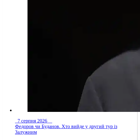
7 серпня 2026
Федоров чи Буданов. Хто вийде у другий тур із
Залужним