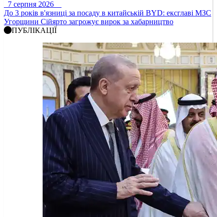
7 серпня 2026
До 3 років в'язниці за посаду в китайській BYD: ексглаві МЗС
Угорщини Сійярто загрожує вирок за хабарництво
ПУБЛІКАЦІЇ