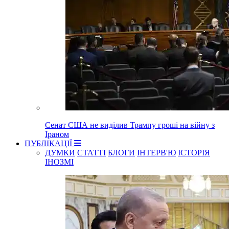
Сенат США не виділив Трампу гроші на війну з
Іраном
ПУБЛІКАЦІЇ
ДУМКИ
СТАТТІ
БЛОГИ
ІНТЕРВ'Ю
ІСТОРІЯ
ІНОЗМІ