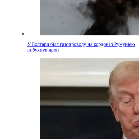
У Болгарії біля газопроводу на кордоні з Румунією
вибухнув дрон