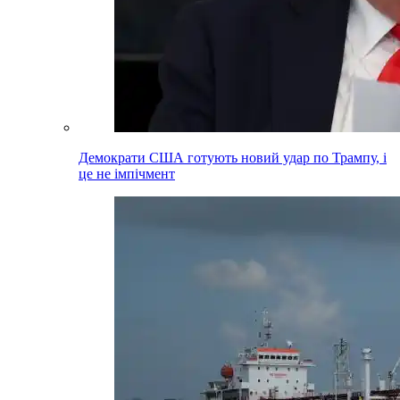
Демократи США готують новий удар по Трампу, і
це не імпічмент