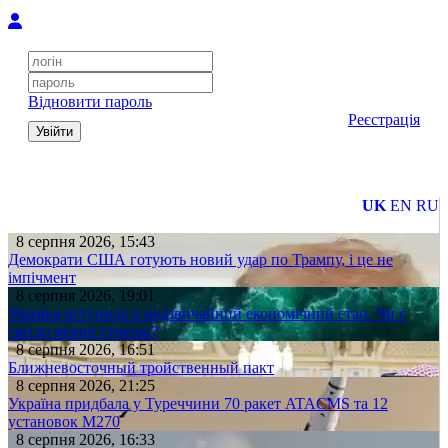
Відновити пароль
Реєстрація
Увійти
UK
EN
RU
8 серпня 2026, 15:43
Демократи США готують новий удар по Трампу, і це не
імпічмент
8 серпня 2026, 19:01
Україна вступила в надзвичайний економічний стан. Чи є
світло вкінці тунелю?
8 серпня 2026, 16:51
Ближневосточный тройственный пакт
8 серпня 2026, 21:25
Україна придбала у Туреччини 70 ракет ATACMS та 12
установок M270
8 серпня 2026, 16:33