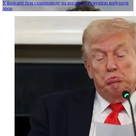
У Болгарії біля газопроводу на кордоні з Румунією вибухнув
дрон