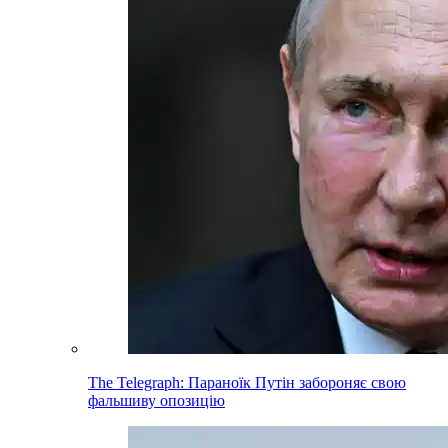
The Telegraph: Параноїк Путін забороняє свою
фальшиву опозицію