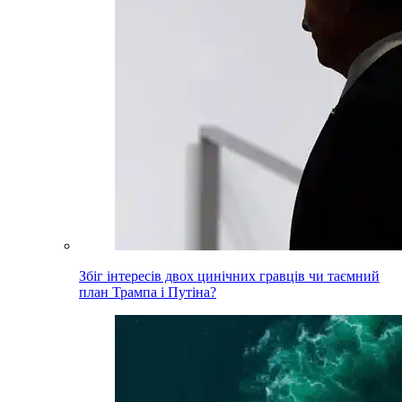
Збіг інтересів двох цинічних гравців чи таємний
план Трампа і Путіна?