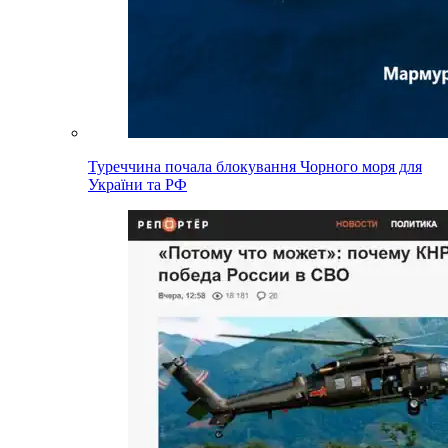
Туреччина почала блокування Чорного моря для
України та РФ