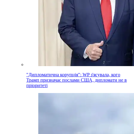
"Дипломатична корупція": WP з'ясувала, кого
Трамп призначає послами США, дипломати не в
пріоритеті