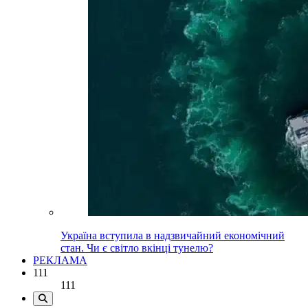
Україна вступила в надзвичайний економічний
стан. Чи є світло вкінці тунелю?
РЕКЛАМА
111
111