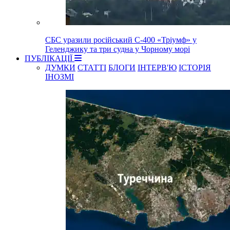
СБС уразили російський С-400 «Тріумф» у
Геленджику та три судна у Чорному морі
ПУБЛІКАЦІЇ
ДУМКИ
СТАТТІ
БЛОГИ
ІНТЕРВ'Ю
ІСТОРІЯ
ІНОЗМІ