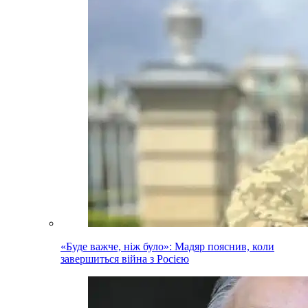
«Буде важче, ніж було»: Мадяр пояснив, коли
завершиться війна з Росією