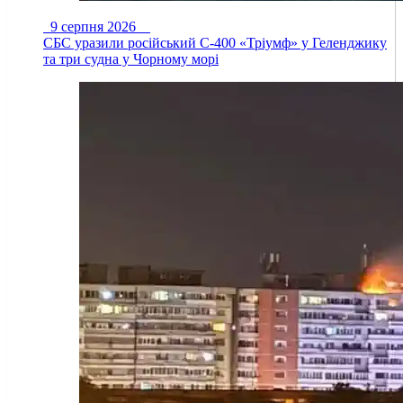
9 серпня 2026
СБС уразили російський С-400 «Тріумф» у Геленджику
та три судна у Чорному морі