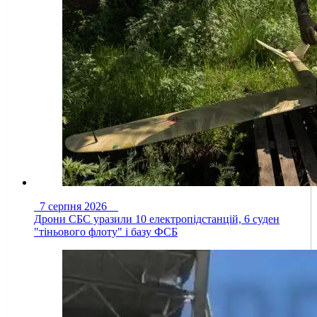
7 серпня 2026
Дрони СБС уразили 10 електропідстанцій, 6 суден
"тіньового флоту" і базу ФСБ