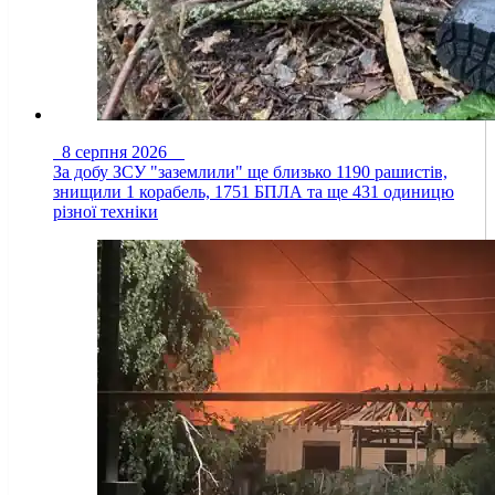
8 серпня 2026
За добу ЗСУ "заземлили" ще близько 1190 рашистів,
знищили 1 корабель, 1751 БПЛА та ще 431 одиницю
різної техніки