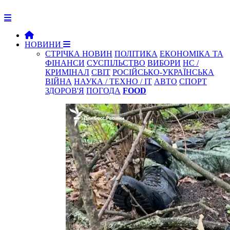
НОВИНИ
СТРІЧКА НОВИН
ПОЛІТИКА
ЕКОНОМІКА ТА
ФІНАНСИ
СУСПІЛЬСТВО
ВИБОРИ
НС /
КРИМІНАЛ
СВІТ
РОСІЙСЬКО-УКРАЇНСЬКА
ВІЙНА
НАУКА / ТЕХНО / IT
АВТО
СПОРТ
ЗДОРОВ'Я
ПОГОДА
FOOD