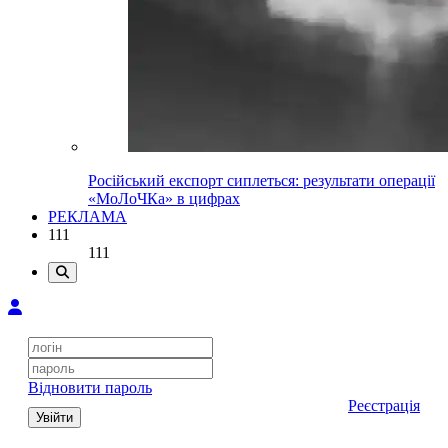
Російський експорт сиплеться: результати операції
«МоЛоЧКа» в цифрах
РЕКЛАМА
111
111
Відновити пароль
Реєстрація
Увійти