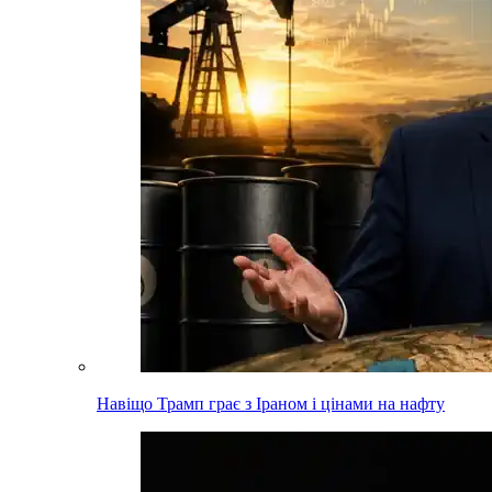
Навіщо Трамп грає з Іраном і цінами на нафту