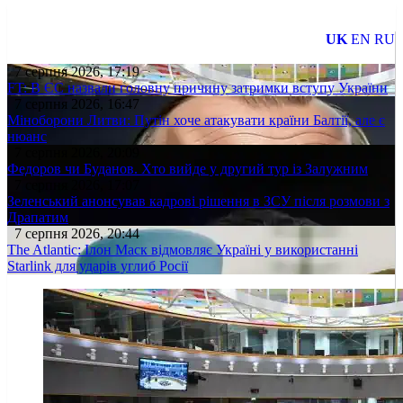
UK
EN
RU
7 серпня 2026, 17:19
FT: В ЄС назвали головну причину затримки вступу України
7 серпня 2026, 16:47
Міноборони Литви: Путін хоче атакувати країни Балтії, але є
нюанс
7 серпня 2026, 20:09
Федоров чи Буданов. Хто вийде у другий тур із Залужним
7 серпня 2026, 17:07
Зеленський анонсував кадрові рішення в ЗСУ після розмови з
Драпатим
7 серпня 2026, 20:44
The Atlantic: Ілон Маск відмовляє Україні у використанні
Starlink для ударів углиб Росії