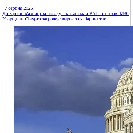
7 серпня 2026
До 3 років в'язниці за посаду в китайській BYD: ексглаві МЗС
Угорщини Сійярто загрожує вирок за хабарництво