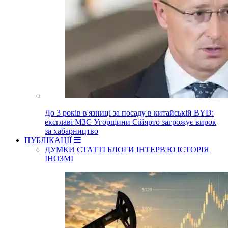
До 3 років в'язниці за посаду в китайській BYD:
ексглаві МЗС Угорщини Сійярто загрожує вирок
за хабарництво
ПУБЛІКАЦІЇ
ДУМКИ
СТАТТІ
БЛОГИ
ІНТЕРВ'Ю
ІСТОРІЯ
ІНОЗМІ