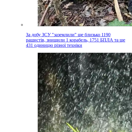
За добу ЗСУ "заземлили" ще близько 1190
рашистів, знищили 1 корабель, 1751 БПЛА та ще
431 одиницю різної техніки