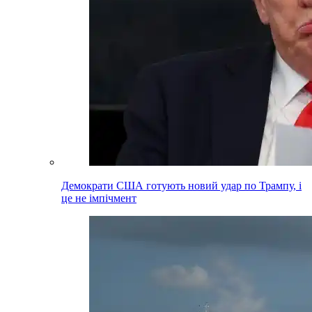
Демократи США готують новий удар по Трампу, і
це не імпічмент