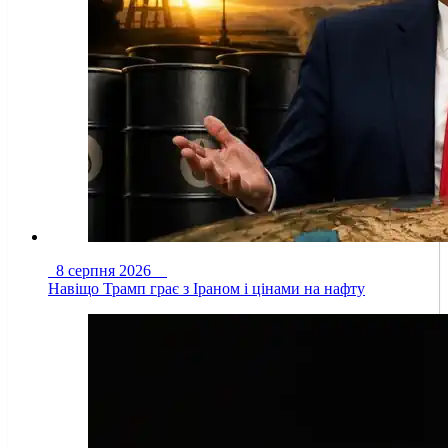
8 серпня 2026
Навіщо Трамп грає з Іраном і цінами на нафту