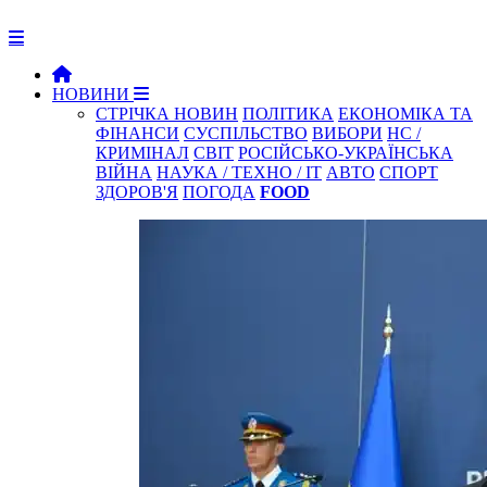
НОВИНИ
СТРІЧКА НОВИН
ПОЛІТИКА
ЕКОНОМІКА ТА
ФІНАНСИ
СУСПІЛЬСТВО
ВИБОРИ
НС /
КРИМІНАЛ
СВІТ
РОСІЙСЬКО-УКРАЇНСЬКА
ВІЙНА
НАУКА / ТЕХНО / IT
АВТО
СПОРТ
ЗДОРОВ'Я
ПОГОДА
FOOD