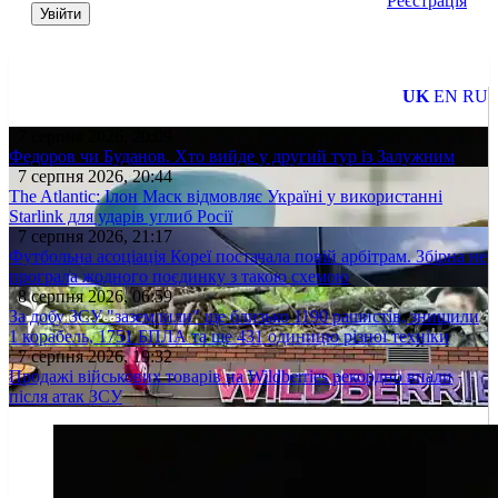
Реєстрація
Увійти
UK
EN
RU
7 серпня 2026, 20:09
Федоров чи Буданов. Хто вийде у другий тур із Залужним
7 серпня 2026, 20:44
The Atlantic: Ілон Маск відмовляє Україні у використанні
Starlink для ударів углиб Росії
7 серпня 2026, 21:17
Футбольна асоціація Кореї постачала повій арбітрам. Збірна не
програла жодного поєдинку з такою схемою
8 серпня 2026, 06:59
За добу ЗСУ "заземлили" ще близько 1190 рашистів, знищили
1 корабель, 1751 БПЛА та ще 431 одиницю різної техніки
7 серпня 2026, 19:32
Продажі військових товарів на Wildberries рекордно впали
після атак ЗСУ