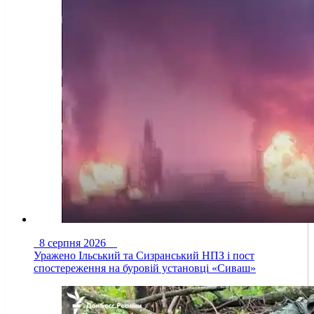
8 серпня 2026
Уражено Ільський та Сизранський НПЗ і пост
спостереження на буровій установці «Сиваш»