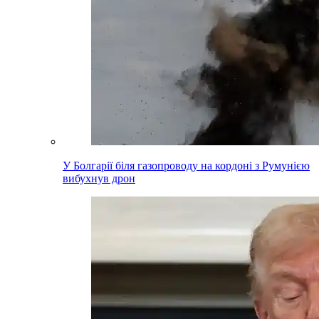
У Болгарії біля газопроводу на кордоні з Румунією
вибухнув дрон