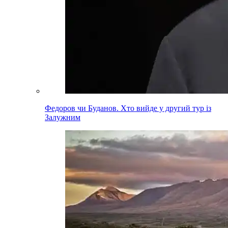
Федоров чи Буданов. Хто вийде у другий тур із
Залужним