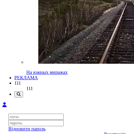
На южных миражах
РЕКЛАМА
111
111
Відновити пароль