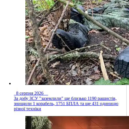
8 серпня 2026
За добу ЗСУ "заземлили" ще близько 1190 рашистів,
знищили 1 корабель, 1751 БПЛА та ще 431 одиницю
різної техніки