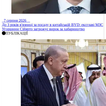
7 серпня 2026
До 3 років в'язниці за посаду в китайській BYD: ексглаві МЗС
Угорщини Сійярто загрожує вирок за хабарництво
ПУБЛІКАЦІЇ