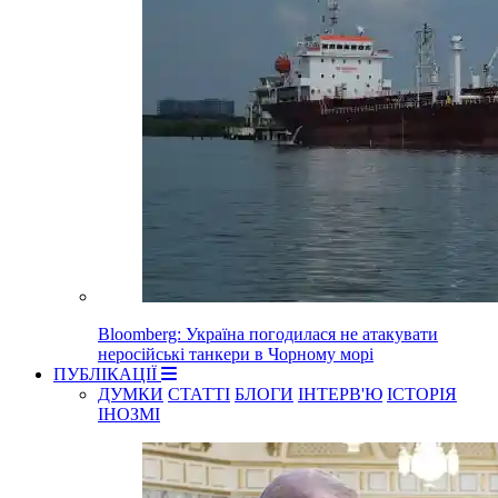
Bloomberg: Україна погодилася не атакувати
неросійські танкери в Чорному морі
ПУБЛІКАЦІЇ
ДУМКИ
СТАТТІ
БЛОГИ
ІНТЕРВ'Ю
ІСТОРІЯ
ІНОЗМІ