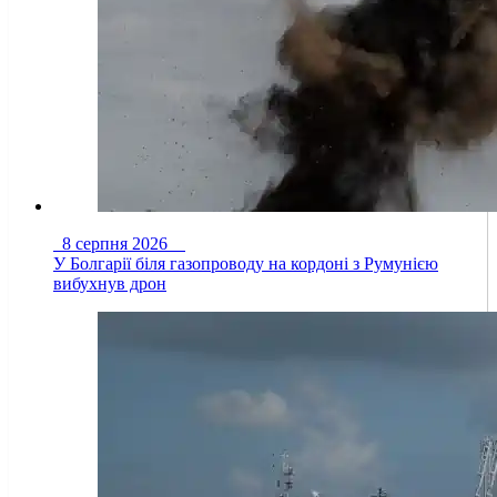
8 серпня 2026
У Болгарії біля газопроводу на кордоні з Румунією
вибухнув дрон