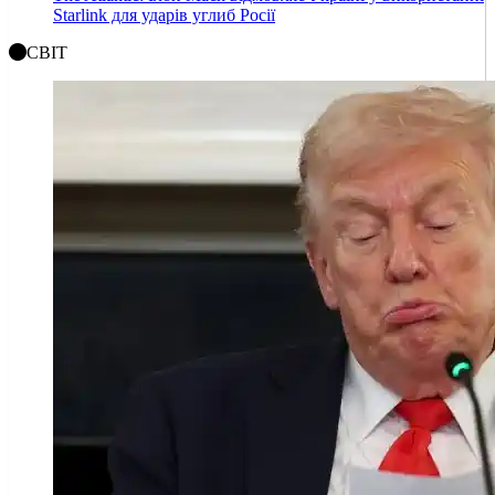
Starlink для ударів углиб Росії
СВІТ