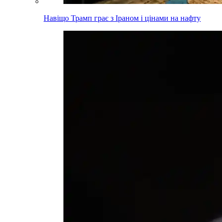
Навіщо Трамп грає з Іраном і цінами на нафту