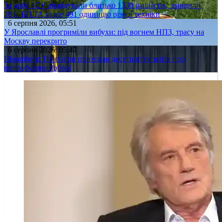
За добу ЗСУ ліквідували близько 1330 рашистів, знищили
1811 БПЛА та ще 491 одиницю різної техніки
6 серпня 2026, 05:51
У Ярославлі прогриміли вибухи: під вогнем НПЗ, трасу на
Москву перекрито
6 серпня 2026, 05:47
Bloomberg: Пентагон приховав десятиліття звітів про
випробування зброї