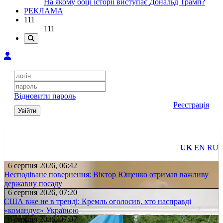
На якому боці історії виступає Дональд Трамп?
РЕКЛАМА
111
111
Відновити пароль
Реєстрація
Увійти
UK
EN
RU
6 серпня 2026, 06:42
Несподіване повернення: Віктор Ющенко отримав важливу
державну посаду
6 серпня 2026, 07:20
США вже не в тренді: Кремль оголосив, хто насправді
«командує» Україною
6 серпня 2026, 07:07