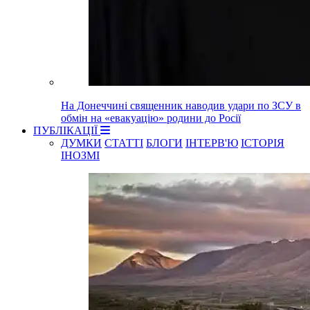
На Донеччині священник наводив удари по ЗСУ в
обмін на «евакуацію» родини до Росії
ПУБЛІКАЦІЇ
ДУМКИ
СТАТТІ
БЛОГИ
ІНТЕРВ'Ю
ІСТОРІЯ
ІНОЗМІ