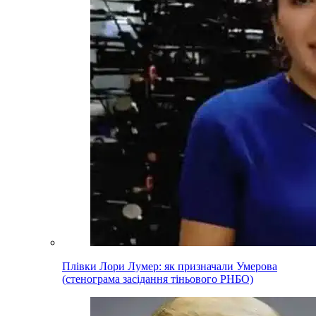
Плівки Лори Лумер: як призначали Умерова
(стенограма засідання тіньового РНБО)