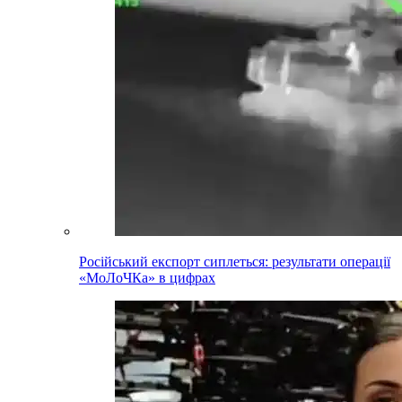
Російський експорт сиплеться: результати операції
«МоЛоЧКа» в цифрах