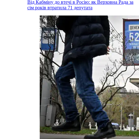
Від Кабміну до втечі в Росію: як Верховна Рада за
сім років втратила 71 депутата