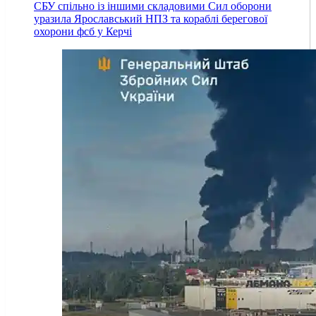
СБУ спільно із іншими складовими Сил оборони
уразила Ярославський НПЗ та кораблі берегової
охорони фсб у Керчі