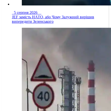
5 серпня 2026
JEF замість НАТО, або Чому Залужний вирішив
випередити Зеленського