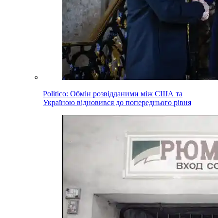
Politico: Обмін розвідданими між США та
Україною відновився до попереднього рівня