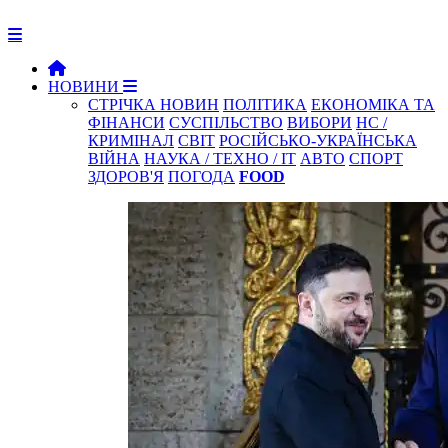
НОВИНИ
СТРІЧКА НОВИН
ПОЛІТИКА
ЕКОНОМІКА ТА
ФІНАНСИ
СУСПІЛЬСТВО
ВИБОРИ
НС /
КРИМІНАЛ
СВІТ
РОСІЙСЬКО-УКРАЇНСЬКА
ВІЙНА
НАУКА / ТЕХНО / IT
АВТО
СПОРТ
ЗДОРОВ'Я
ПОГОДА
FOOD