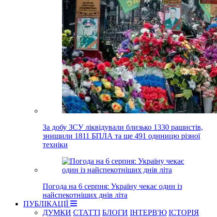
За добу ЗСУ ліквідували близько 1330 рашистів,
знищили 1811 БПЛА та ще 491 одиницю різної
техніки
Погода на 6 серпня: Україну чекає один із
найспекотніших днів літа
ПУБЛІКАЦІЇ
ДУМКИ
СТАТТІ
БЛОГИ
ІНТЕРВ'Ю
ІСТОРІЯ