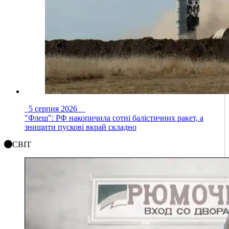
5 серпня 2026
"Флеш": РФ накопичила сотні балістичних ракет, а
знищити пускові вкрай складно
СВІТ