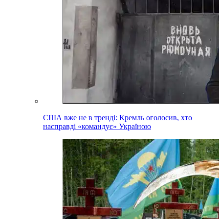
США вже не в тренді: Кремль оголосив, хто
насправді «командує» Україною