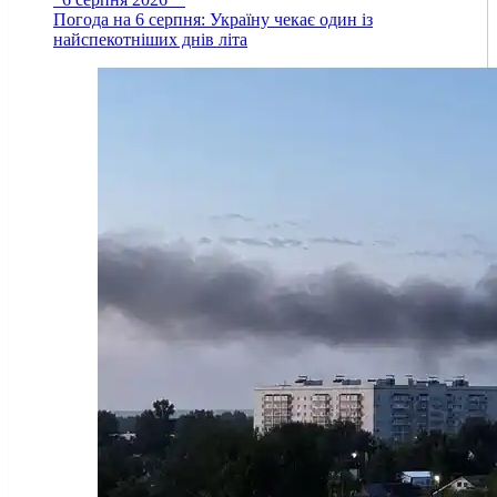
Погода на 6 серпня: Україну чекає один із
найспекотніших днів літа