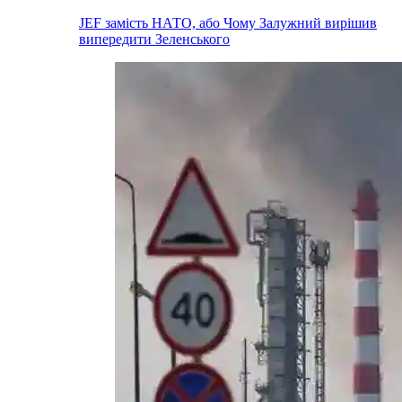
JEF замість НАТО, або Чому Залужний вирішив
випередити Зеленського