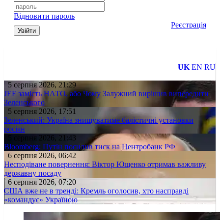
Відновити пароль
Реєстрація
Увійти
UK
EN
RU
5 серпня 2026, 21:29
JEF замість НАТО, або Чому Залужний вирішив випередити
Зеленського
5 серпня 2026, 17:51
Зеленський: Україна знищуватиме балістичні установки
росіян
5 серпня 2026, 21:43
Bloomberg: Путін посилив тиск на Центробанк РФ
6 серпня 2026, 06:42
Несподіване повернення: Віктор Ющенко отримав важливу
державну посаду
6 серпня 2026, 07:20
США вже не в тренді: Кремль оголосив, хто насправді
«командує» Україною