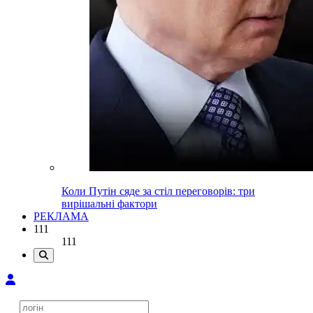
Коли Путін сяде за стіл переговорів: три
вирішальні фактори
РЕКЛАМА
111
111