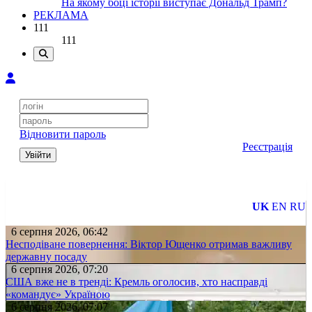
На якому боці історії виступає Дональд Трамп?
РЕКЛАМА
111
111
Відновити пароль
Реєстрація
Увійти
UK
EN
RU
6 серпня 2026, 06:42
Несподіване повернення: Віктор Ющенко отримав важливу
державну посаду
6 серпня 2026, 07:20
США вже не в тренді: Кремль оголосив, хто насправді
«командує» Україною
6 серпня 2026, 07:07