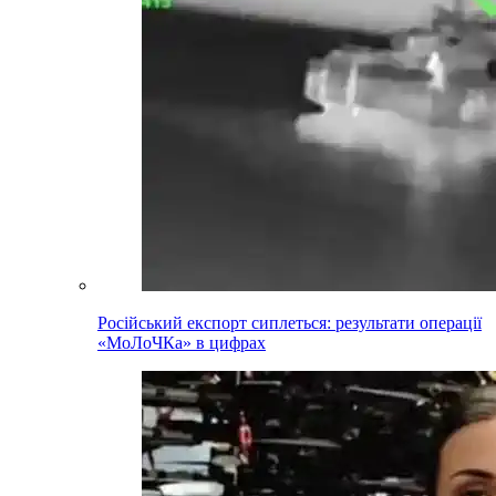
Російський експорт сиплеться: результати операції
«МоЛоЧКа» в цифрах