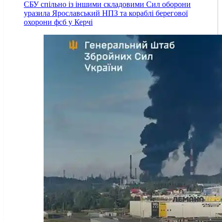
СБУ спільно із іншими складовими Сил оборони
уразила Ярославський НПЗ та кораблі берегової
охорони фсб у Керчі