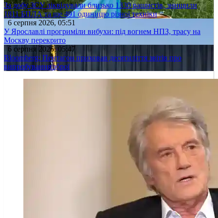
За добу ЗСУ ліквідували близько 1330 рашистів, знищили
1811 БПЛА та ще 491 одиницю різної техніки
6 серпня 2026, 05:51
У Ярославлі прогриміли вибухи: під вогнем НПЗ, трасу на
Москву перекрито
6 серпня 2026, 05:47
Bloomberg: Пентагон приховав десятиліття звітів про
випробування зброї