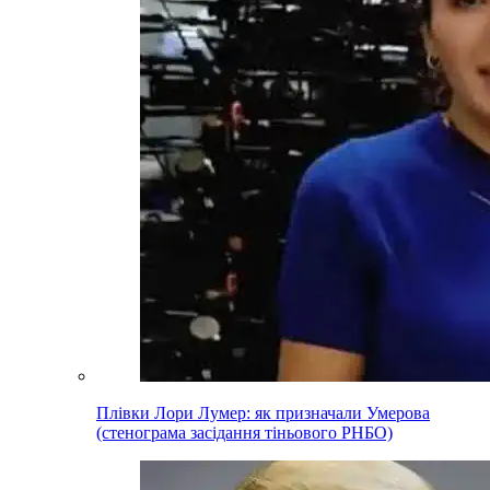
Плівки Лори Лумер: як призначали Умерова
(стенограма засідання тіньового РНБО)