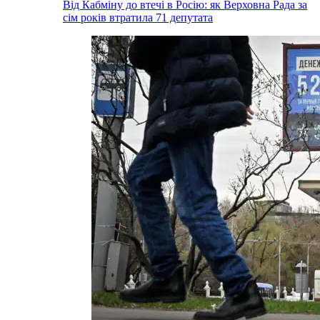
Від Кабміну до втечі в Росію: як Верховна Рада за
сім років втратила 71 депутата