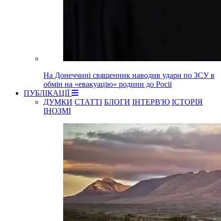
На Донеччині священник наводив удари по ЗСУ в
обмін на «евакуацію» родини до Росії
ПУБЛІКАЦІЇ
ДУМКИ
СТАТТІ
БЛОГИ
ІНТЕРВ'Ю
ІСТОРІЯ
ІНОЗМІ