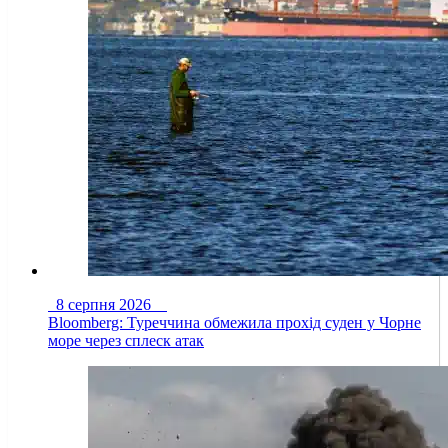
8 серпня 2026
Bloomberg: Туреччина обмежила прохід суден у Чорне
море через сплеск атак