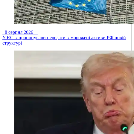
8 серпня 2026
У ЄС запропонували передати заморожені активи РФ новій
структурі