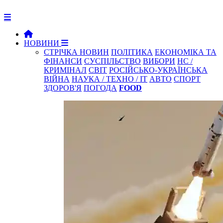
НОВИНИ
СТРІЧКА НОВИН
ПОЛІТИКА
ЕКОНОМІКА ТА
ФІНАНСИ
СУСПІЛЬСТВО
ВИБОРИ
НС /
КРИМІНАЛ
СВІТ
РОСІЙСЬКО-УКРАЇНСЬКА
ВІЙНА
НАУКА / ТЕХНО / IT
АВТО
СПОРТ
ЗДОРОВ'Я
ПОГОДА
FOOD