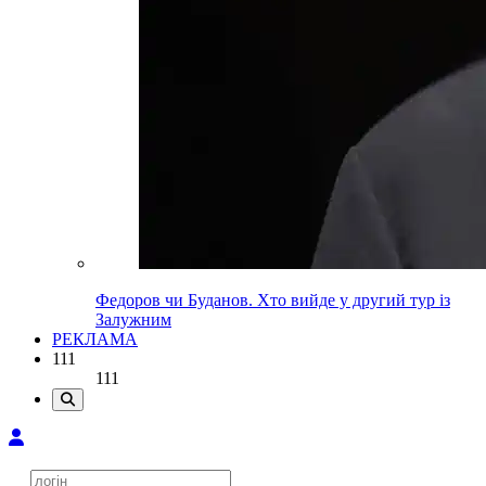
Федоров чи Буданов. Хто вийде у другий тур із
Залужним
РЕКЛАМА
111
111