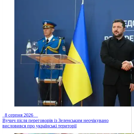
8 серпня 2026
Вучич після переговорів із Зеленським неочікувано
висловився про українські території