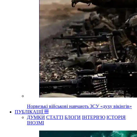
Норвезькі військові навчають ЗСУ «духу вікінгів»
ПУБЛІКАЦІЇ
ДУМКИ
СТАТТІ
БЛОГИ
ІНТЕРВ'Ю
ІСТОРІЯ
ІНОЗМІ