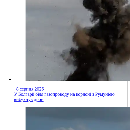
8 серпня 2026
У Болгарії біля газопроводу на кордоні з Румунією
вибухнув дрон