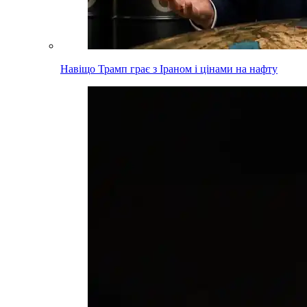
Навіщо Трамп грає з Іраном і цінами на нафту