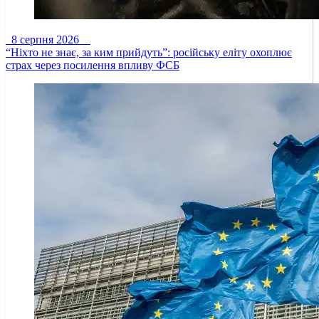
8 серпня 2026
“Ніхто не знає, за ким прийдуть”: російську еліту охоплює
страх через посилення впливу ФСБ