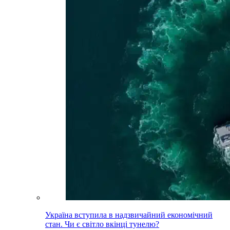
Україна вступила в надзвичайний економічний
стан. Чи є світло вкінці тунелю?