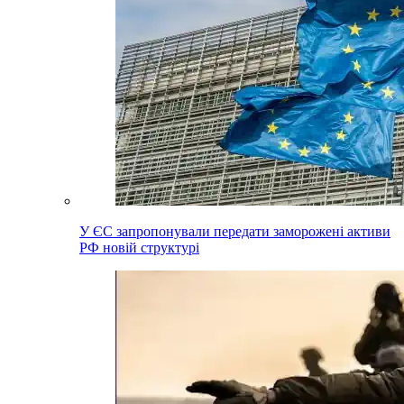
У ЄС запропонували передати заморожені активи
РФ новій структурі