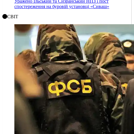
Уражено Ільський та Сизранський НПЗ і пост
спостереження на буровій установці «Сиваш»
СВІТ