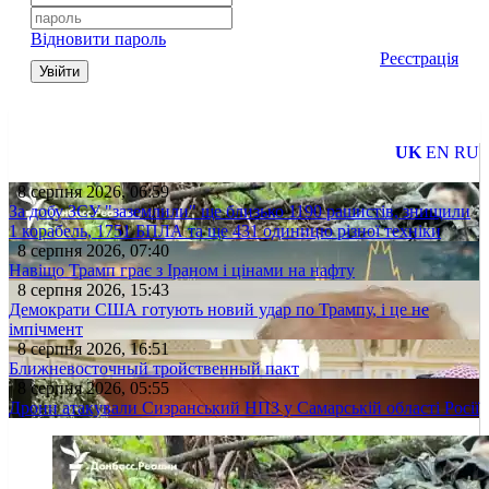
Відновити пароль
Реєстрація
Увійти
UK
EN
RU
8 серпня 2026, 06:59
За добу ЗСУ "заземлили" ще близько 1190 рашистів, знищили
1 корабель, 1751 БПЛА та ще 431 одиницю різної техніки
8 серпня 2026, 07:40
Навіщо Трамп грає з Іраном і цінами на нафту
8 серпня 2026, 15:43
Демократи США готують новий удар по Трампу, і це не
імпічмент
8 серпня 2026, 16:51
Ближневосточный тройственный пакт
8 серпня 2026, 05:55
Дрони атакували Сизранський НПЗ у Самарській області Росії