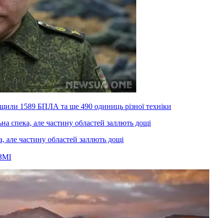
ищили 1589 БПЛА та ще 490 одиниць різної техніки
а, але частину областей заллють дощі
ЗМІ