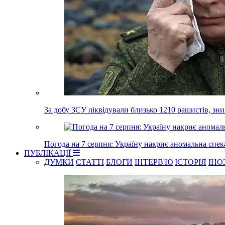
За добу ЗСУ ліквідували близько 1210 рашистів, зн
Погода на 7 серпня: Україну накриє аномальна спек
ПУБЛІКАЦІЇ
ДУМКИ
СТАТТІ
БЛОГИ
ІНТЕРВ'Ю
ІСТОРІЯ
ІНО