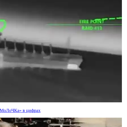
ї «МоЛоЧКа» в цифрах