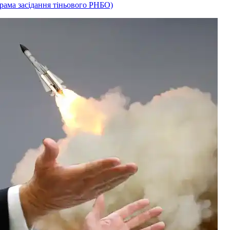
рама засідання тіньового РНБО)