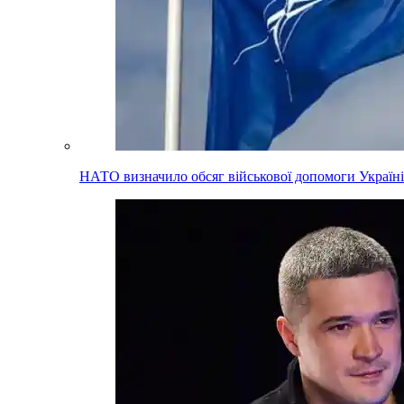
НАТО визначило обсяг військової допомоги Україні