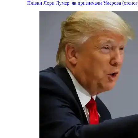
Плівки Лори Лумер: як призначали Умерова (стеног