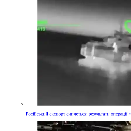
Російський експорт сиплеться: результати операці