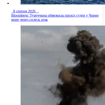
8 серпня 2026
Bloomberg: Туреччина обмежила прохід суден у Чорне
море через сплеск атак