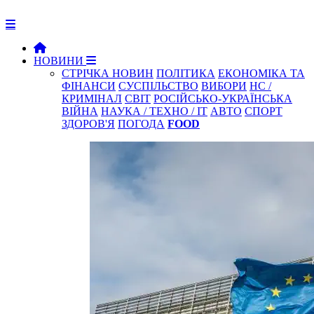
НОВИНИ
СТРІЧКА НОВИН
ПОЛІТИКА
ЕКОНОМІКА ТА
ФІНАНСИ
СУСПІЛЬСТВО
ВИБОРИ
НС /
КРИМІНАЛ
СВІТ
РОСІЙСЬКО-УКРАЇНСЬКА
ВІЙНА
НАУКА / ТЕХНО / IT
АВТО
СПОРТ
ЗДОРОВ'Я
ПОГОДА
FOOD