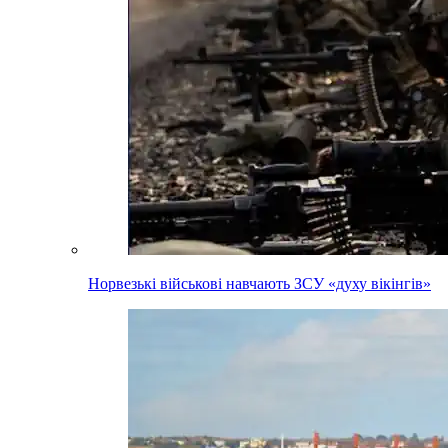
Норвезькі військові навчають ЗСУ «духу вікінгів»