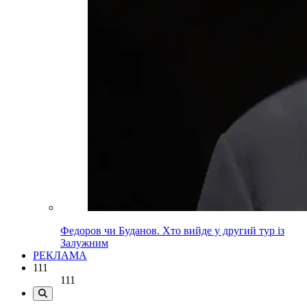
Федоров чи Буданов. Хто вийде у другий тур із
Залужним
РЕКЛАМА
111
111