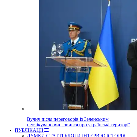
Вучич після переговорів із Зеленським
неочікувано висловився про українські території
ПУБЛІКАЦІЇ
ДУМКИ
СТАТТІ
БЛОГИ
ІНТЕРВ'Ю
ІСТОРІЯ