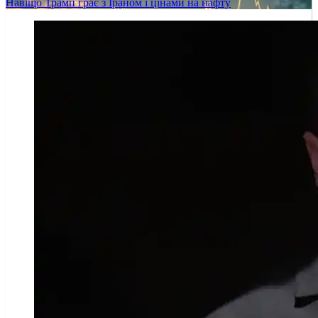
Навіщо Трамп грає з Іраном і цінами на нафту