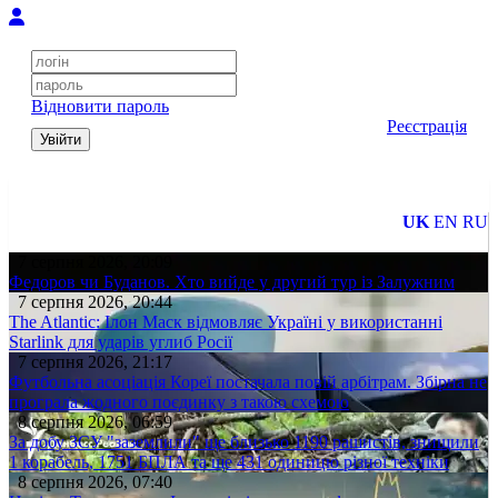
Відновити пароль
Реєстрація
Увійти
UK
EN
RU
7 серпня 2026, 20:09
Федоров чи Буданов. Хто вийде у другий тур із Залужним
7 серпня 2026, 20:44
The Atlantic: Ілон Маск відмовляє Україні у використанні
Starlink для ударів углиб Росії
7 серпня 2026, 21:17
Футбольна асоціація Кореї постачала повій арбітрам. Збірна не
програла жодного поєдинку з такою схемою
8 серпня 2026, 06:59
За добу ЗСУ "заземлили" ще близько 1190 рашистів, знищили
1 корабель, 1751 БПЛА та ще 431 одиницю різної техніки
8 серпня 2026, 07:40