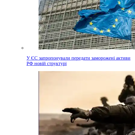
У ЄС запропонували передати заморожені активи
РФ новій структурі