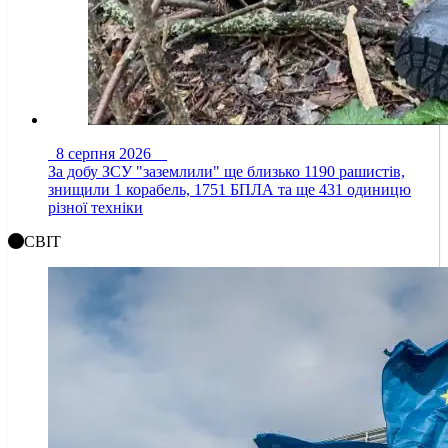
8 серпня 2026
За добу ЗСУ "заземлили" ще близько 1190 рашистів,
знищили 1 корабель, 1751 БПЛА та ще 431 одиницю
різної техніки
СВІТ