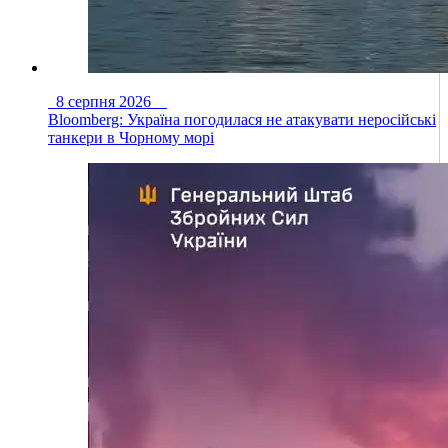
8 серпня 2026
Bloomberg: Україна погодилася не атакувати неросійські
танкери в Чорному морі