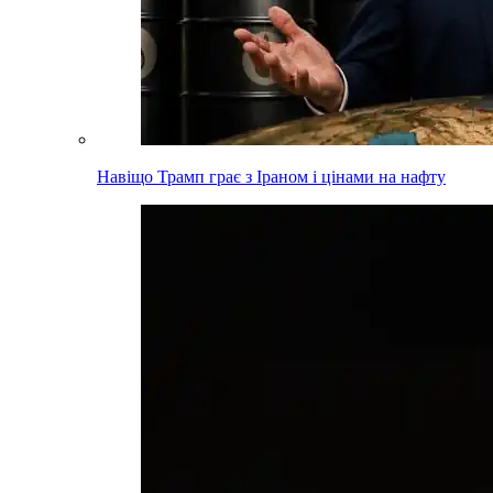
Навіщо Трамп грає з Іраном і цінами на нафту