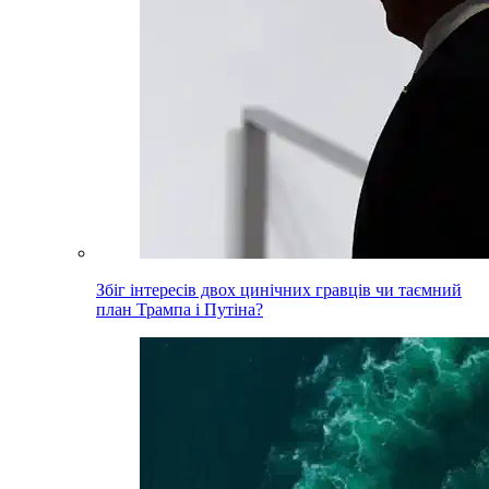
Збіг інтересів двох цинічних гравців чи таємний
план Трампа і Путіна?