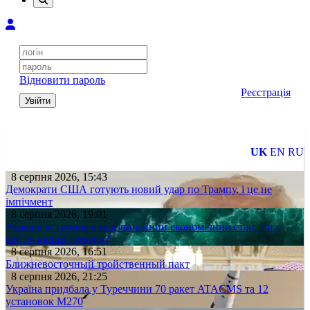
Відновити пароль
Реєстрація
Увійти
UK
EN
RU
8 серпня 2026, 15:43
Демократи США готують новий удар по Трампу, і це не
імпічмент
8 серпня 2026, 19:01
Україна вступила в надзвичайний економічний стан. Чи є
світло вкінці тунелю?
8 серпня 2026, 16:51
Ближневосточный тройственный пакт
8 серпня 2026, 21:25
Україна придбала у Туреччини 70 ракет ATACMS та 12
установок M270