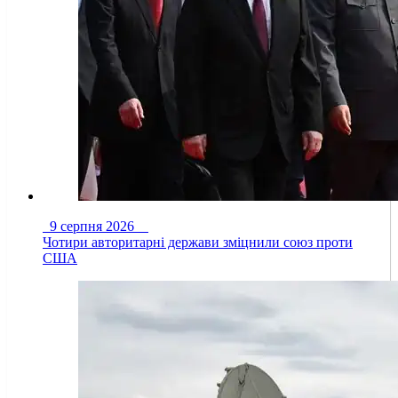
9 серпня 2026
Чотири авторитарні держави зміцнили союз проти
США