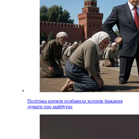
Політика кремля позбавила холопів бажання
думати про майбутнє