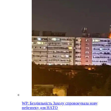
WP: Бездіяльність Заходу спровокувала нову
небезпеку для НАТО