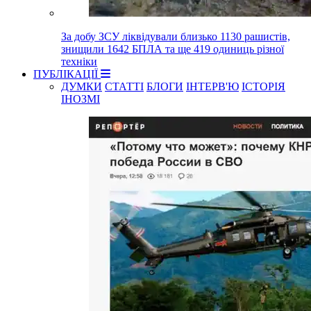
За добу ЗСУ ліквідували близько 1130 рашистів,
знищили 1642 БПЛА та ще 419 одиниць різної
техніки
ПУБЛІКАЦІЇ
ДУМКИ
СТАТТІ
БЛОГИ
ІНТЕРВ'Ю
ІСТОРІЯ
ІНОЗМІ