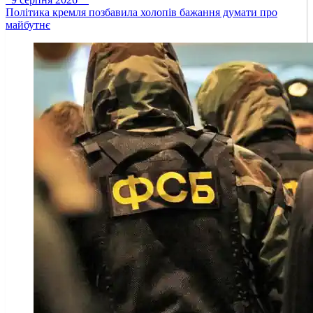
Політика кремля позбавила холопів бажання думати про
майбутнє