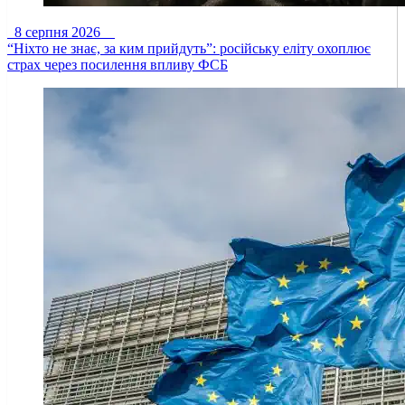
8 серпня 2026
“Ніхто не знає, за ким прийдуть”: російську еліту охоплює
страх через посилення впливу ФСБ