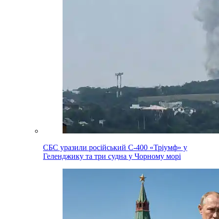
СБС уразили російський С-400 «Тріумф» у
Геленджику та три судна у Чорному морі