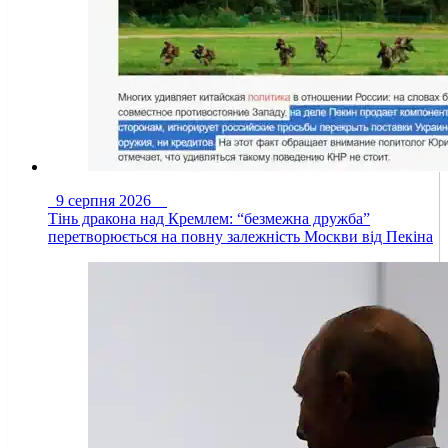
9 серпня 2026
Тінь дракона над Кремлем: “безмежна дружба”
перетворюється на повну залежність Москви від Пекіна