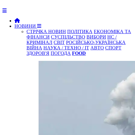
НОВИНИ
СТРІЧКА НОВИН
ПОЛІТИКА
ЕКОНОМІКА ТА
ФІНАНСИ
СУСПІЛЬСТВО
ВИБОРИ
НС /
КРИМІНАЛ
СВІТ
РОСІЙСЬКО-УКРАЇНСЬКА
ВІЙНА
НАУКА / ТЕХНО / IT
АВТО
СПОРТ
ЗДОРОВ'Я
ПОГОДА
FOOD