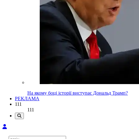
На якому боці історії виступає Дональд Трамп?
РЕКЛАМА
111
111