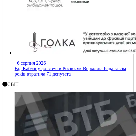
6 серпня 2026
Від Кабміну до втечі в Росію: як Верховна Рада за сім
років втратила 71 депутата
СВІТ