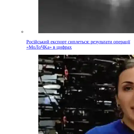
Російський експорт сиплеться: результати операції
«МоЛоЧКа» в цифрах