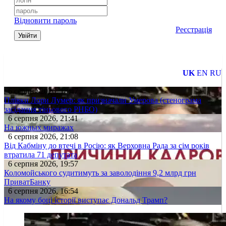
Відновити пароль
Реєстрація
Увійти
UK
EN
RU
6 серпня 2026, 18:47
Плівки Лори Лумер: як призначали Умерова (стенограма
засідання тіньового РНБО)
6 серпня 2026, 21:41
На южных миражах
6 серпня 2026, 21:08
Від Кабміну до втечі в Росію: як Верховна Рада за сім років
втратила 71 депутата
6 серпня 2026, 19:57
Коломойського судитимуть за заволодіння 9,2 млрд грн
ПриватБанку
6 серпня 2026, 16:54
На якому боці історії виступає Дональд Трамп?