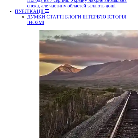
Погода на 7 серпня: Україну накриє аномальна
спека, але частину областей заллють дощі
ПУБЛІКАЦІЇ
ДУМКИ
СТАТТІ
БЛОГИ
ІНТЕРВ'Ю
ІСТОРІЯ
ІНОЗМІ