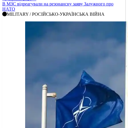
В МЗС відреагували на резонансну заяву Залужного про
НАТО
MILITARY / РОСІЙСЬКО-УКРАЇНСЬКА ВІЙНА