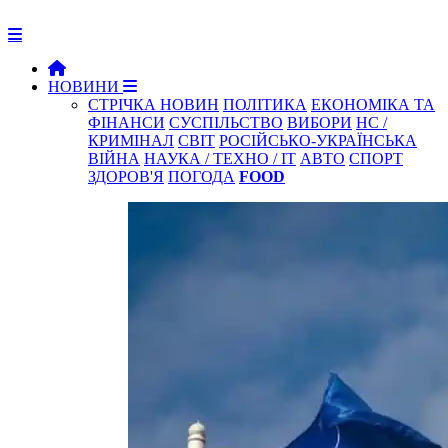
НОВИНИ
СТРІЧКА НОВИН
ПОЛІТИКА
ЕКОНОМІКА ТА
ФІНАНСИ
СУСПІЛЬСТВО
ВИБОРИ
НС /
КРИМІНАЛ
СВІТ
РОСІЙСЬКО-УКРАЇНСЬКА
ВІЙНА
НАУКА / ТЕХНО / IT
АВТО
СПОРТ
ЗДОРОВ'Я
ПОГОДА
FOOD