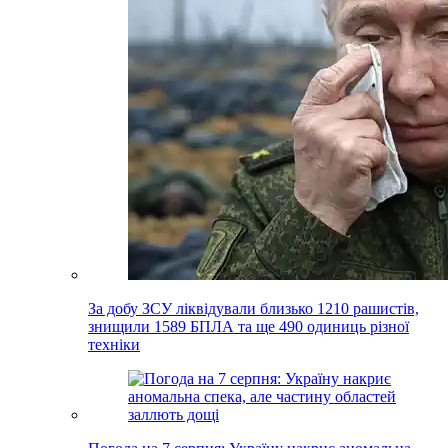
За добу ЗСУ ліквідували близько 1210 рашистів,
знищили 1589 БПЛА та ще 490 одиниць різної
техніки