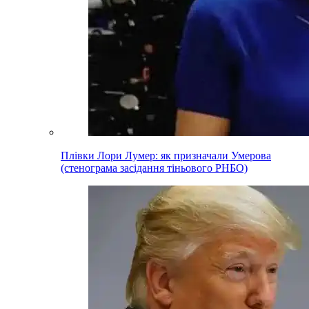
Плівки Лори Лумер: як призначали Умерова
(стенограма засідання тіньового РНБО)