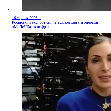
6 серпня 2026
Російський експорт сиплеться: результати операції
«МоЛоЧКа» в цифрах