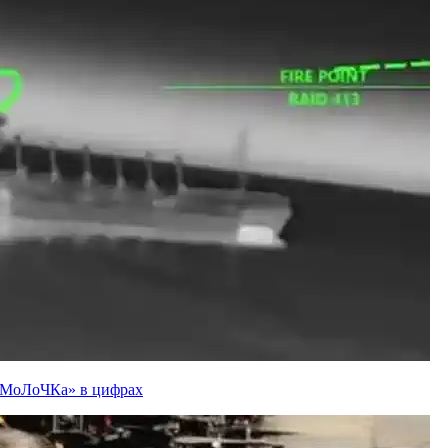
ї «МоЛоЧКа» в цифрах