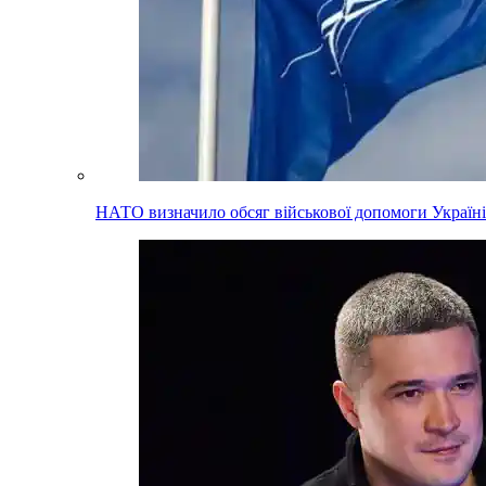
НАТО визначило обсяг військової допомоги Україні