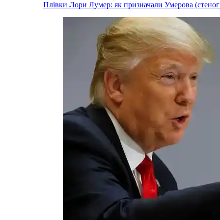
Плівки Лори Лумер: як призначали Умерова (стеног