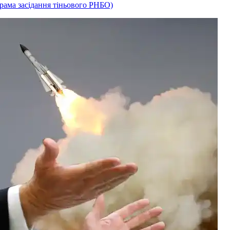
рама засідання тіньового РНБО)