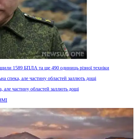
ищили 1589 БПЛА та ще 490 одиниць різної техніки
а, але частину областей заллють дощі
ЗМІ