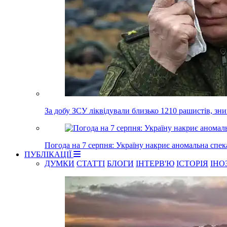
За добу ЗСУ ліквідували близько 1210 рашистів, зн
Погода на 7 серпня: Україну накриє аномальна спек
ПУБЛІКАЦІЇ
ДУМКИ
СТАТТІ
БЛОГИ
ІНТЕРВ'Ю
ІСТОРІЯ
ІНО