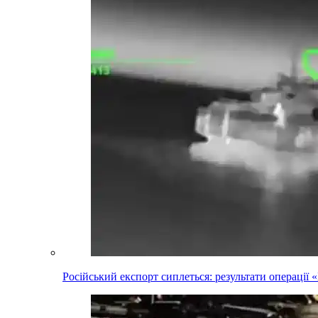
Російський експорт сиплеться: результати операці