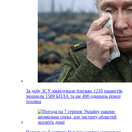
За добу ЗСУ ліквідували близько 1210 рашистів,
знищили 1589 БПЛА та ще 490 одиниць різної
техніки