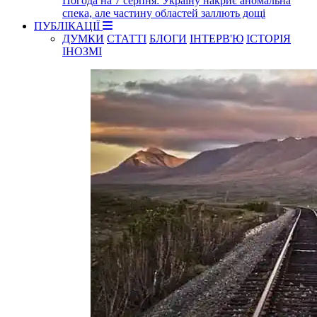
Погода на 7 серпня: Україну накриє аномальна
спека, але частину областей заллють дощі
ПУБЛІКАЦІЇ
ДУМКИ
СТАТТІ
БЛОГИ
ІНТЕРВ'Ю
ІСТОРІЯ
ІНОЗМІ