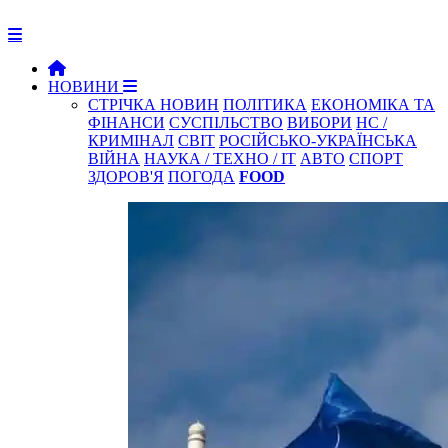
НОВИНИ
СТРІЧКА НОВИН
ПОЛІТИКА
ЕКОНОМІКА ТА
ФІНАНСИ
СУСПІЛЬСТВО
ВИБОРИ
НС /
КРИМІНАЛ
СВІТ
РОСІЙСЬКО-УКРАЇНСЬКА
ВІЙНА
НАУКА / ТЕХНО / IT
АВТО
СПОРТ
ЗДОРОВ'Я
ПОГОДА
FOOD