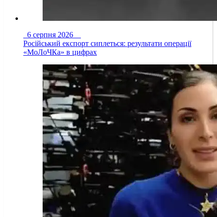
6 серпня 2026
Російський експорт сиплеться: результати операції
«МоЛоЧКа» в цифрах