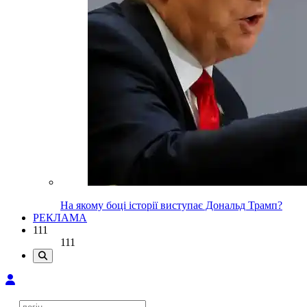
На якому боці історії виступає Дональд Трамп?
РЕКЛАМА
111
111