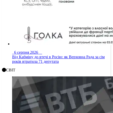
6 серпня 2026
Від Кабміну до втечі в Росію: як Верховна Рада за сім
років втратила 71 депутата
СВІТ