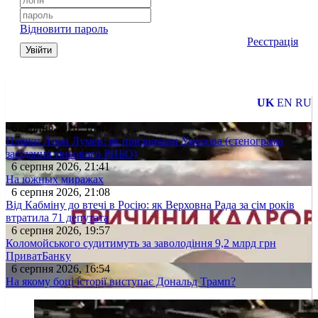
Відновити пароль
Реєстрація
Увійти
UK
EN
RU
6 серпня 2026, 18:47
Плівки Лори Лумер: як призначали Умерова (стенограма
засідання тіньового РНБО)
6 серпня 2026, 21:41
На южных миражах
6 серпня 2026, 21:08
Від Кабміну до втечі в Росію: як Верховна Рада за сім років
втратила 71 депутата
6 серпня 2026, 19:57
Коломойського судитимуть за заволодіння 9,2 млрд грн
ПриватБанку
6 серпня 2026, 16:54
На якому боці історії виступає Дональд Трамп?