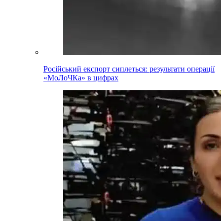
Російський експорт сиплеться: результати операції
«МоЛоЧКа» в цифрах