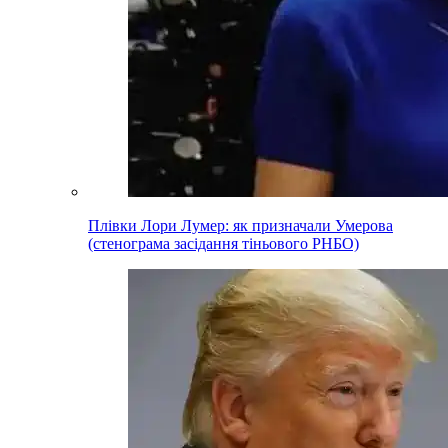
Плівки Лори Лумер: як призначали Умерова
(стенограма засідання тіньового РНБО)