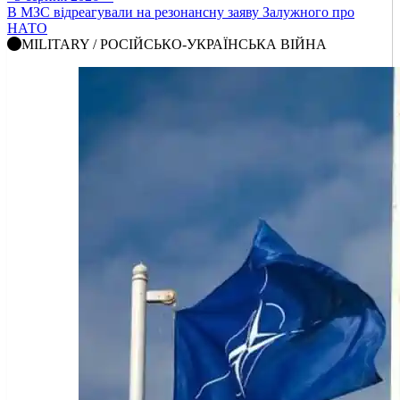
В МЗС відреагували на резонансну заяву Залужного про
НАТО
MILITARY / РОСІЙСЬКО-УКРАЇНСЬКА ВІЙНА