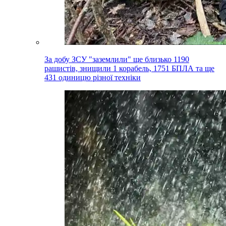
За добу ЗСУ "заземлили" ще близько 1190
рашистів, знищили 1 корабель, 1751 БПЛА та ще
431 одиницю різної техніки