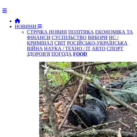
НОВИНИ
СТРІЧКА НОВИН
ПОЛІТИКА
ЕКОНОМІКА ТА
ФІНАНСИ
СУСПІЛЬСТВО
ВИБОРИ
НС /
КРИМІНАЛ
СВІТ
РОСІЙСЬКО-УКРАЇНСЬКА
ВІЙНА
НАУКА / ТЕХНО / IT
АВТО
СПОРТ
ЗДОРОВ'Я
ПОГОДА
FOOD