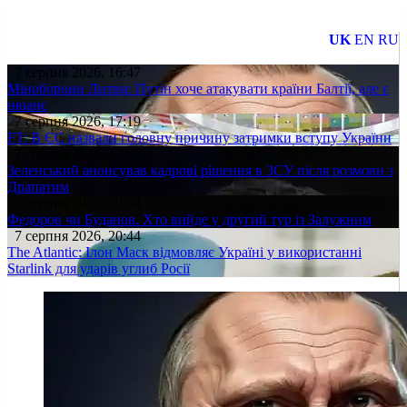
UK
EN
RU
7 серпня 2026, 16:47
Міноборони Литви: Путін хоче атакувати країни Балтії, але є
нюанс
7 серпня 2026, 17:19
FT: В ЄС назвали головну причину затримки вступу України
7 серпня 2026, 17:07
Зеленський анонсував кадрові рішення в ЗСУ після розмови з
Драпатим
7 серпня 2026, 20:09
Федоров чи Буданов. Хто вийде у другий тур із Залужним
7 серпня 2026, 20:44
The Atlantic: Ілон Маск відмовляє Україні у використанні
Starlink для ударів углиб Росії