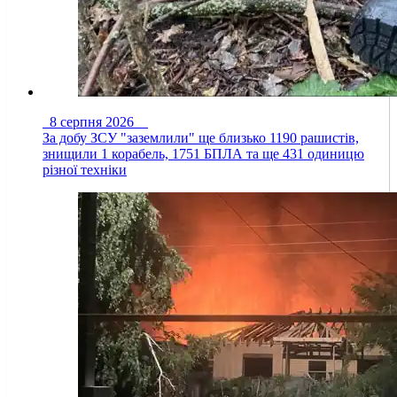
8 серпня 2026
За добу ЗСУ "заземлили" ще близько 1190 рашистів,
знищили 1 корабель, 1751 БПЛА та ще 431 одиницю
різної техніки