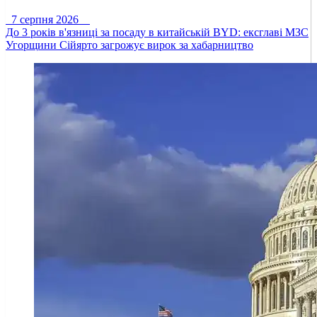
7 серпня 2026
До 3 років в'язниці за посаду в китайській BYD: ексглаві МЗС
Угорщини Сійярто загрожує вирок за хабарництво