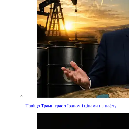
Навіщо Трамп грає з Іраном і цінами на нафту