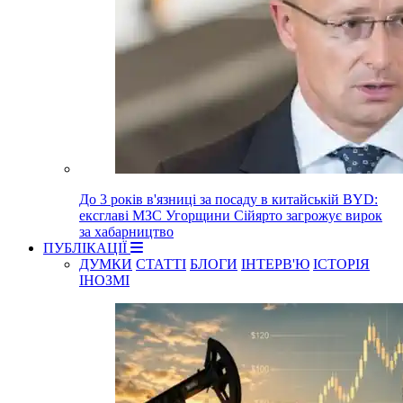
До 3 років в'язниці за посаду в китайській BYD:
ексглаві МЗС Угорщини Сійярто загрожує вирок
за хабарництво
ПУБЛІКАЦІЇ
ДУМКИ
СТАТТІ
БЛОГИ
ІНТЕРВ'Ю
ІСТОРІЯ
ІНОЗМІ