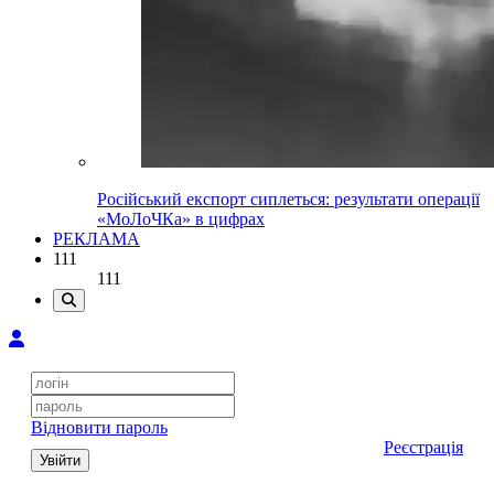
Російський експорт сиплеться: результати операції
«МоЛоЧКа» в цифрах
РЕКЛАМА
111
111
Відновити пароль
Реєстрація
Увійти