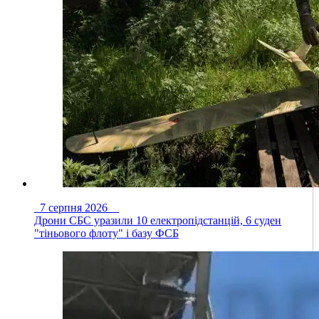
7 серпня 2026
Дрони СБС уразили 10 електропідстанцій, 6 суден
"тіньового флоту" і базу ФСБ