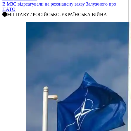
В МЗС відреагували на резонансну заяву Залужного про
НАТО
MILITARY / РОСІЙСЬКО-УКРАЇНСЬКА ВІЙНА