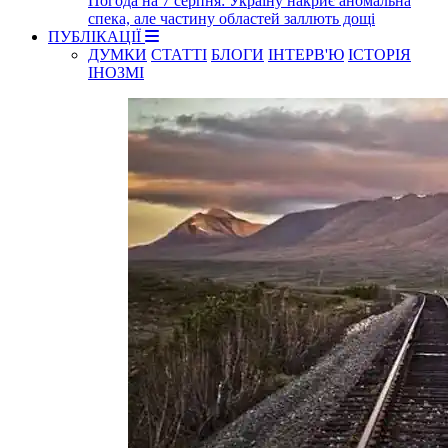
Погода на 7 серпня: Україну накриє аномальна
спека, але частину областей заллють дощі
ПУБЛІКАЦІЇ
ДУМКИ
СТАТТІ
БЛОГИ
ІНТЕРВ'Ю
ІСТОРІЯ
ІНОЗМІ