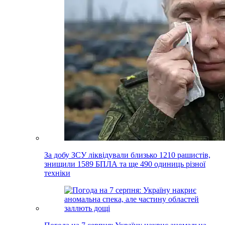
За добу ЗСУ ліквідували близько 1210 рашистів,
знищили 1589 БПЛА та ще 490 одиниць різної
техніки