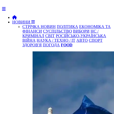
НОВИНИ
СТРІЧКА НОВИН
ПОЛІТИКА
ЕКОНОМІКА ТА
ФІНАНСИ
СУСПІЛЬСТВО
ВИБОРИ
НС /
КРИМІНАЛ
СВІТ
РОСІЙСЬКО-УКРАЇНСЬКА
ВІЙНА
НАУКА / ТЕХНО / IT
АВТО
СПОРТ
ЗДОРОВ'Я
ПОГОДА
FOOD