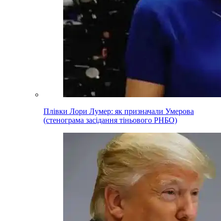
Плівки Лори Лумер: як призначали Умерова
(стенограма засідання тіньового РНБО)