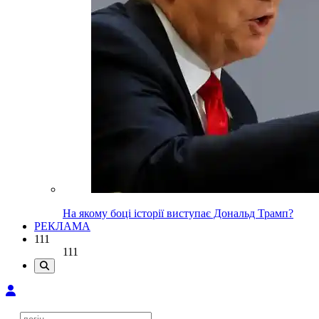
На якому боці історії виступає Дональд Трамп?
РЕКЛАМА
111
111