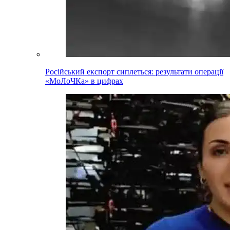
Російський експорт сиплеться: результати операції
«МоЛоЧКа» в цифрах