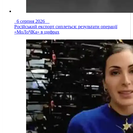
6 серпня 2026
Російський експорт сиплеться: результати операції
«МоЛоЧКа» в цифрах