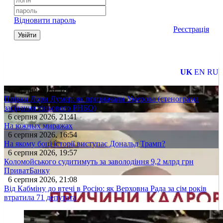
Відновити пароль
Реєстрація
Увійти
UK
EN
RU
6 серпня 2026, 18:47
Плівки Лори Лумер: як призначали Умерова (стенограма
засідання тіньового РНБО)
6 серпня 2026, 21:41
На южных миражах
6 серпня 2026, 16:54
На якому боці історії виступає Дональд Трамп?
6 серпня 2026, 19:57
Коломойського судитимуть за заволодіння 9,2 млрд грн
ПриватБанку
6 серпня 2026, 21:08
Від Кабміну до втечі в Росію: як Верховна Рада за сім років
втратила 71 депутата