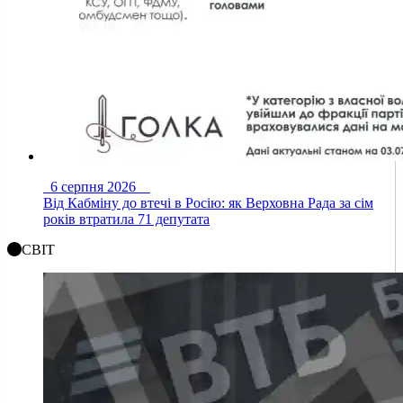
6 серпня 2026
Від Кабміну до втечі в Росію: як Верховна Рада за сім
років втратила 71 депутата
СВІТ