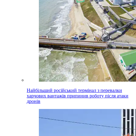
Найбільший російський термінал з перевалки
харчових вантажів припинив роботу після атаки
дронів