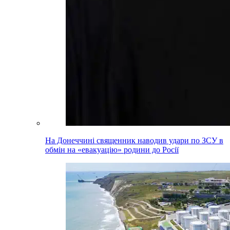
На Донеччині священник наводив удари по ЗСУ в
обмін на «евакуацію» родини до Росії