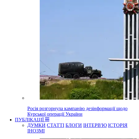
Росія розгорнула кампанію дезінформації щодо
Курської операції України
ПУБЛІКАЦІЇ
ДУМКИ
СТАТТІ
БЛОГИ
ІНТЕРВ'Ю
ІСТОРІЯ
ІНОЗМІ