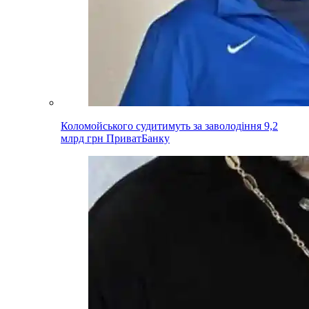
Коломойського судитимуть за заволодіння 9,2
млрд грн ПриватБанку