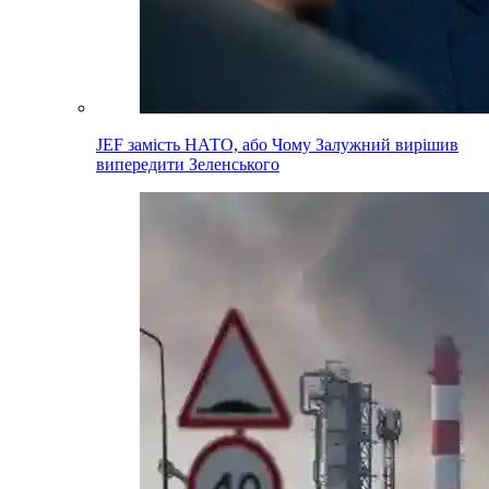
JEF замість НАТО, або Чому Залужний вирішив
випередити Зеленського