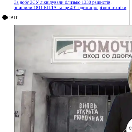
За добу ЗСУ ліквідували близько 1330 рашистів,
знищили 1811 БПЛА та ще 491 одиницю різної техніки
СВІТ