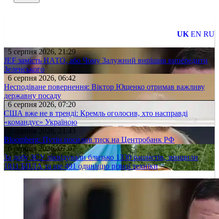
UK
EN
RU
5 серпня 2026, 21:29
JEF замість НАТО, або Чому Залужний вирішив випередити
Зеленського
6 серпня 2026, 06:42
Несподіване повернення: Віктор Ющенко отримав важливу
державну посаду
6 серпня 2026, 07:20
США вже не в тренді: Кремль оголосив, хто насправді
«командує» Україною
5 серпня 2026, 21:43
Bloomberg: Путін посилив тиск на Центробанк РФ
6 серпня 2026, 07:07
За добу ЗСУ ліквідували близько 1330 рашистів, знищили
1811 БПЛА та ще 491 одиницю різної техніки