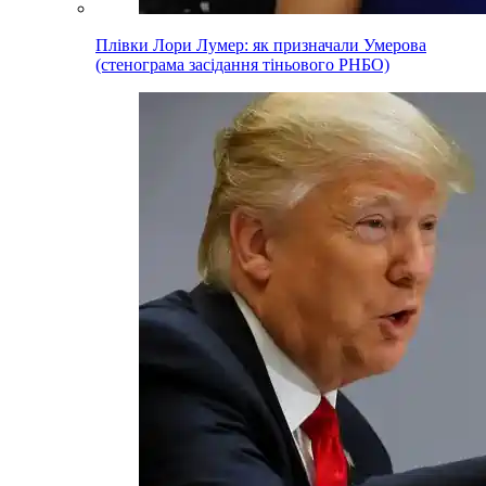
Плівки Лори Лумер: як призначали Умерова
(стенограма засідання тіньового РНБО)