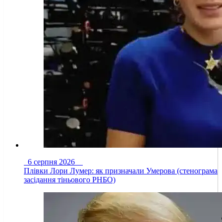
6 серпня 2026
Плівки Лори Лумер: як призначали Умерова (стенограма
засідання тіньового РНБО)