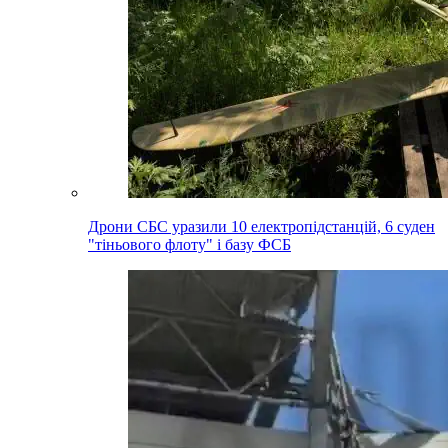
Дрони СБС уразили 10 електропідстанцій, 6 суден
"тіньового флоту" і базу ФСБ