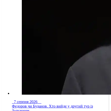
7 серпня 2026
Федоров чи Буданов. Хто вийде у другий тур із
Залужним