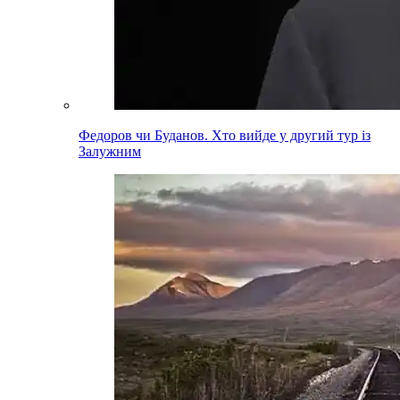
Федоров чи Буданов. Хто вийде у другий тур із
Залужним