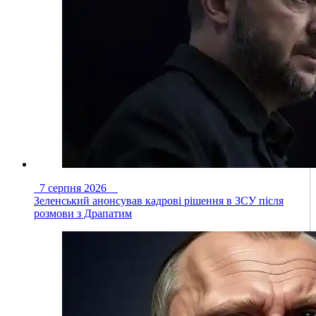
7 серпня 2026
Зеленський анонсував кадрові рішення в ЗСУ після
розмови з Драпатим