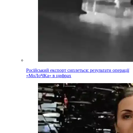
Російський експорт сиплеться: результати операції
«МоЛоЧКа» в цифрах