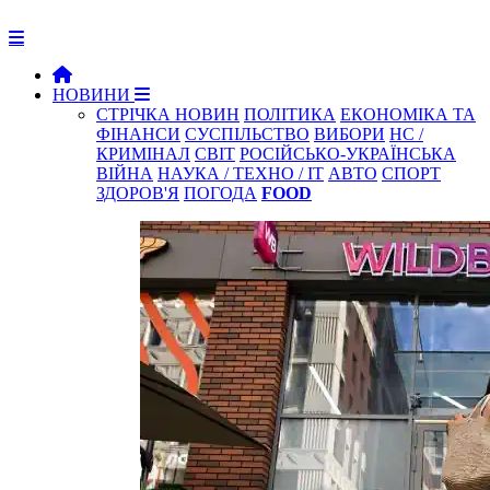
НОВИНИ
СТРІЧКА НОВИН
ПОЛІТИКА
ЕКОНОМІКА ТА
ФІНАНСИ
СУСПІЛЬСТВО
ВИБОРИ
НС /
КРИМІНАЛ
СВІТ
РОСІЙСЬКО-УКРАЇНСЬКА
ВІЙНА
НАУКА / ТЕХНО / IT
АВТО
СПОРТ
ЗДОРОВ'Я
ПОГОДА
FOOD