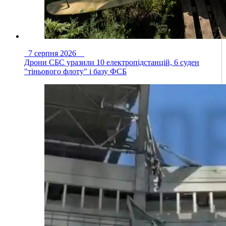
7 серпня 2026
Дрони СБС уразили 10 електропідстанцій, 6 суден
"тіньового флоту" і базу ФСБ