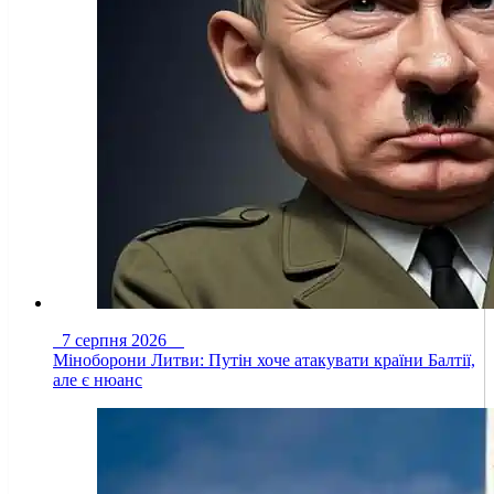
7 серпня 2026
Міноборони Литви: Путін хоче атакувати країни Балтії,
але є нюанс