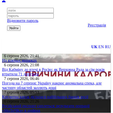
Відновити пароль
Реєстрація
Увійти
UK
EN
RU
6 серпня 2026, 21:41
На южных миражах
6 серпня 2026, 21:08
Від Кабміну до втечі в Росію: як Верховна Рада за сім років
втратила 71 депутата
7 серпня 2026, 06:46
Погода на 7 серпня: Україну накриє аномальна спека, але
частину областей заллють дощі
7 серпня 2026, 05:53
Кредитна криза дісталася найбільших банків росії
6 серпня 2026, 21:26
Російський експорт сиплеться: результати операції
«МоЛоЧКа» в цифрах