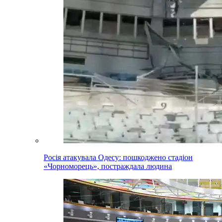
Росія атакувала Одесу: пошкоджено стадіон
«Чорноморець», постраждала людина