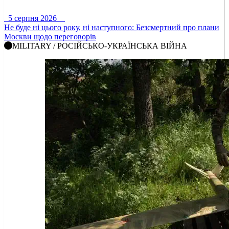
5 серпня 2026
Не буде ні цього року, ні наступного: Безсмертний про плани
Москви щодо переговорів
MILITARY / РОСІЙСЬКО-УКРАЇНСЬКА ВІЙНА