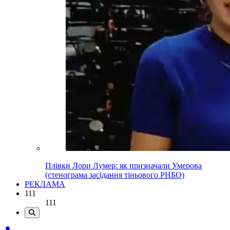
Плівки Лори Лумер: як призначали Умерова
(стенограма засідання тіньового РНБО)
РЕКЛАМА
111
111