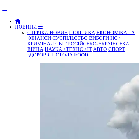
НОВИНИ
СТРІЧКА НОВИН
ПОЛІТИКА
ЕКОНОМІКА ТА
ФІНАНСИ
СУСПІЛЬСТВО
ВИБОРИ
НС /
КРИМІНАЛ
СВІТ
РОСІЙСЬКО-УКРАЇНСЬКА
ВІЙНА
НАУКА / ТЕХНО / IT
АВТО
СПОРТ
ЗДОРОВ'Я
ПОГОДА
FOOD