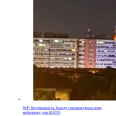
WP: Бездіяльність Заходу спровокувала нову
небезпеку для НАТО