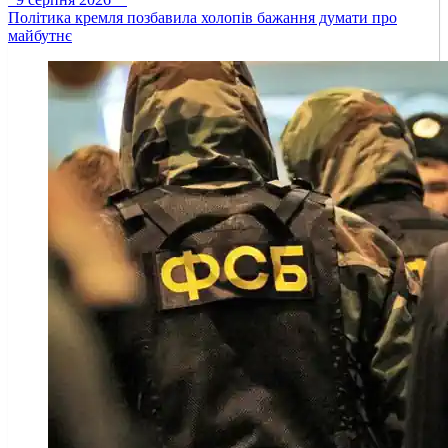
Політика кремля позбавила холопів бажання думати про
майбутнє