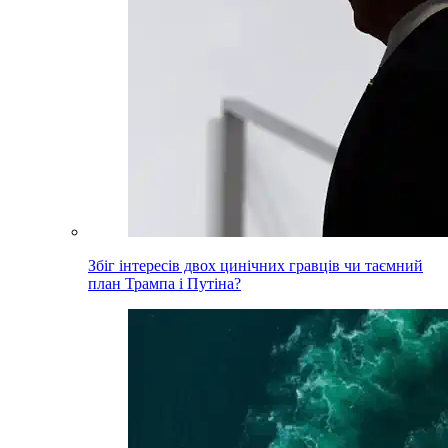
Збіг інтересів двох цинічних гравців чи таємний
план Трампа і Путіна?