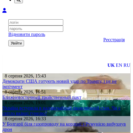
Відновити пароль
Реєстрація
Увійти
UK
EN
RU
8 серпня 2026, 15:43
Демократи США готують новий удар по Трампу, і це не
імпічмент
8 серпня 2026, 16:51
Ближневосточный тройственный пакт
8 серпня 2026, 19:01
Україна вступила в надзвичайний економічний стан. Чи є
світло вкінці тунелю?
8 серпня 2026, 16:33
У Болгарії біля газопроводу на кордоні з Румунією вибухнув
дрон