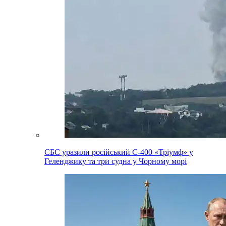
СБС уразили російський С-400 «Тріумф» у
Геленджику та три судна у Чорному морі