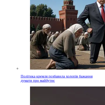
Політика кремля позбавила холопів бажання
думати про майбутнє