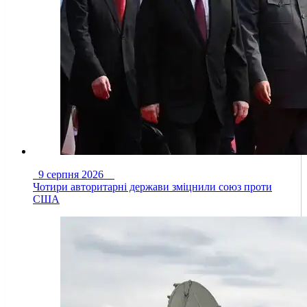
9 серпня 2026
Чотири авторитарні держави зміцнили союз проти
США