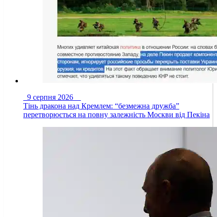
9 серпня 2026
Тінь дракона над Кремлем: “безмежна дружба”
перетворюється на повну залежність Москви від Пекіна