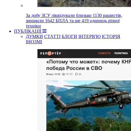
За добу ЗСУ ліквідували близько 1130 рашистів,
знищили 1642 БПЛА та ще 419 одиниць різної
техніки
ПУБЛІКАЦІЇ
ДУМКИ
СТАТТІ
БЛОГИ
ІНТЕРВ'Ю
ІСТОРІЯ
ІНОЗМІ