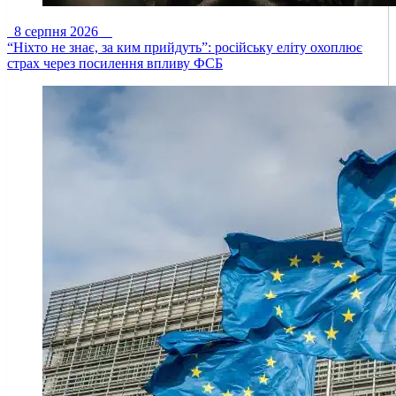
8 серпня 2026
“Ніхто не знає, за ким прийдуть”: російську еліту охоплює
страх через посилення впливу ФСБ