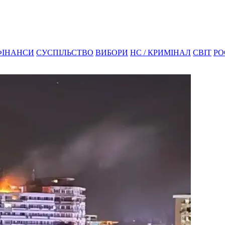
ФІНАНСИ
СУСПІЛЬСТВО
ВИБОРИ
НС / КРИМІНАЛ
СВІТ
РО