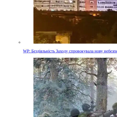
WP: Бездіяльність Заходу спровокувала нову небез