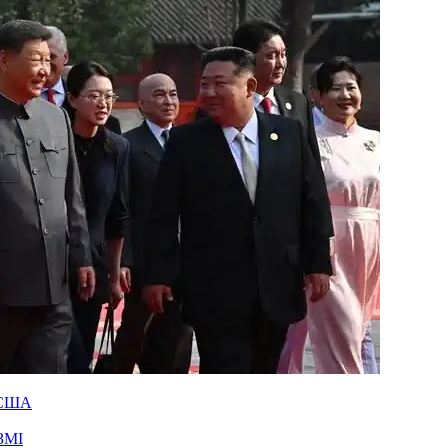
и США
ЗМІ