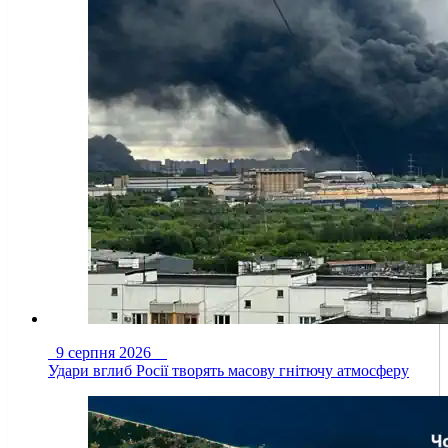
9 серпня 2026
Удари вглиб Росії творять масову гнітючу атмосферу