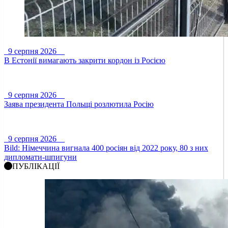
9 серпня 2026
В Естонії вимагають закрити кордон із Росією
9 серпня 2026
Заява президента Польщі розлютила Росію
9 серпня 2026
Bild: Німеччина вигнала 400 росіян від 2022 року, 80 з них
дипломати-шпигуни
ПУБЛІКАЦІЇ