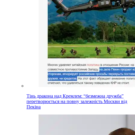
Тінь дракона над Кремлем: “безмежна дружба”
перетворюється на повну залежність Москви від
Пекіна