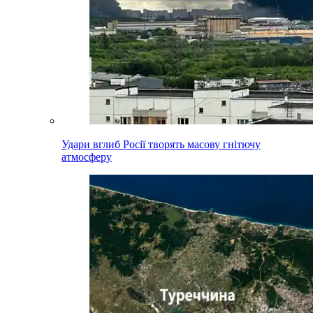
Удари вглиб Росії творять масову гнітючу
атмосферу