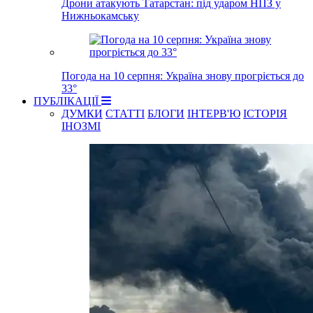
Дрони атакують Татарстан: під ударом НПЗ у
Нижньокамську
Погода на 10 серпня: Україна знову прогріється до
33°
ПУБЛІКАЦІЇ
ДУМКИ
СТАТТІ
БЛОГИ
ІНТЕРВ'Ю
ІСТОРІЯ
ІНОЗМІ