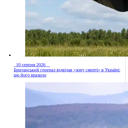
10 серпня 2026
Британський генерал відвідав «зону смерті» в Україні:
що його вразило