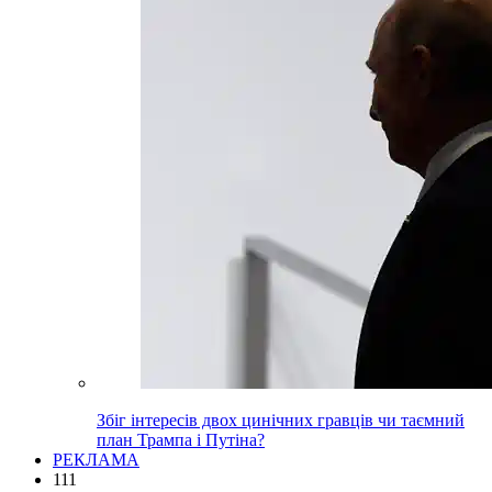
Збіг інтересів двох цинічних гравців чи таємний
план Трампа і Путіна?
РЕКЛАМА
111