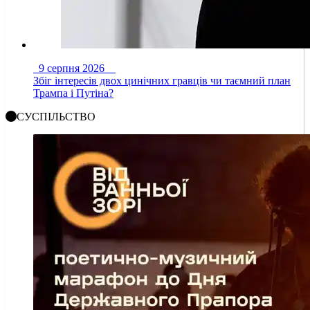
9 серпня 2026
Збіг інтересів двох цинічних гравців чи таємний план
Трампа і Путіна?
СУСПІЛЬСТВО