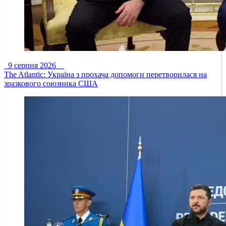
9 серпня 2026
The Atlantic: Україна з прохача допомоги перетворилася на
зразкового союзника США