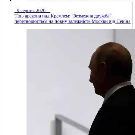
9 серпня 2026
Тінь дракона над Кремлем: “безмежна дружба”
перетворюється на повну залежність Москви від Пекіна