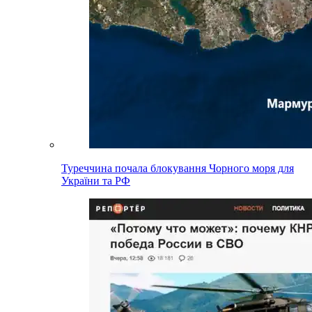
Туреччина почала блокування Чорного моря для
України та РФ