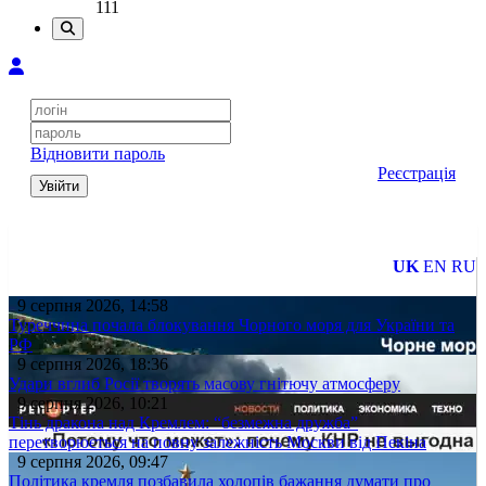
111
Відновити пароль
Реєстрація
Увійти
UK
EN
RU
9 серпня 2026, 14:58
Туреччина почала блокування Чорного моря для України та
РФ
9 серпня 2026, 18:36
Удари вглиб Росії творять масову гнітючу атмосферу
9 серпня 2026, 10:21
Тінь дракона над Кремлем: “безмежна дружба”
перетворюється на повну залежність Москви від Пекіна
9 серпня 2026, 09:47
Політика кремля позбавила холопів бажання думати про