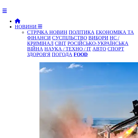
НОВИНИ
СТРІЧКА НОВИН
ПОЛІТИКА
ЕКОНОМІКА ТА
ФІНАНСИ
СУСПІЛЬСТВО
ВИБОРИ
НС /
КРИМІНАЛ
СВІТ
РОСІЙСЬКО-УКРАЇНСЬКА
ВІЙНА
НАУКА / ТЕХНО / IT
АВТО
СПОРТ
ЗДОРОВ'Я
ПОГОДА
FOOD