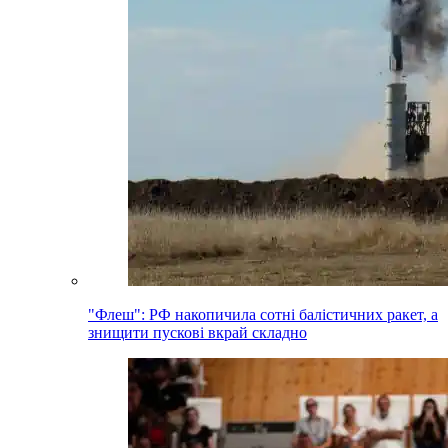
"Флеш": РФ накопичила сотні балістичних ракет, а
знищити пускові вкрай складно