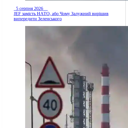
5 серпня 2026
JEF замість НАТО, або Чому Залужний вирішив
випередити Зеленського