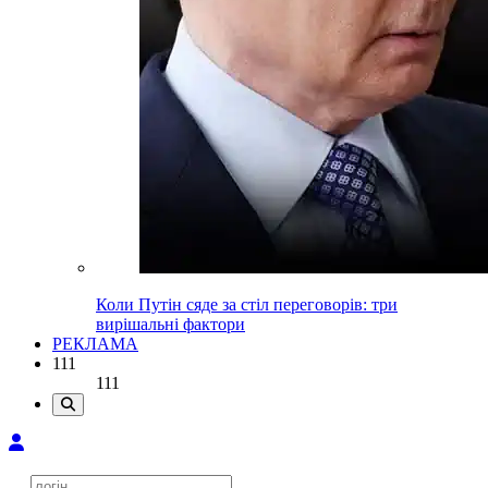
Коли Путін сяде за стіл переговорів: три
вирішальні фактори
РЕКЛАМА
111
111