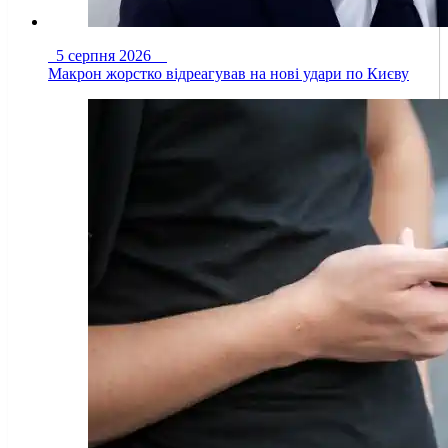
5 серпня 2026
Макрон жорстко відреагував на нові удари по Києву