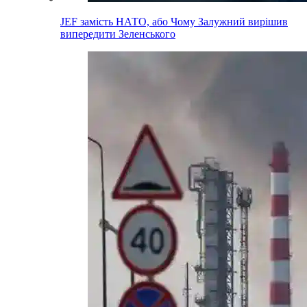
JEF замість НАТО, або Чому Залужний вирішив
випередити Зеленського