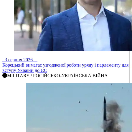
3 серпня 2026
Корецький вимагає узгодженої роботи уряду і парламенту для
вступу України до ЄС
MILITARY / РОСІЙСЬКО-УКРАЇНСЬКА ВІЙНА