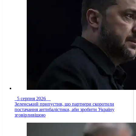
5 серпня 2026
Зеленський припустив, що партнери скоротили
постачання антибалістики, аби зробити Україну
зговірливішою