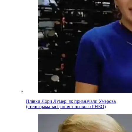
Плівки Лори Лумер: як призначали Умерова
(стенограма засідання тіньового РНБО)