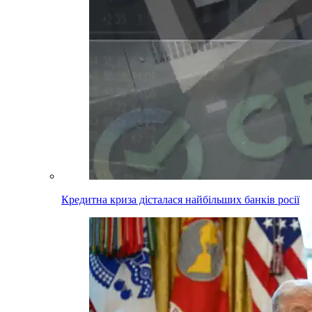
Кредитна криза дісталася найбільших банків росії