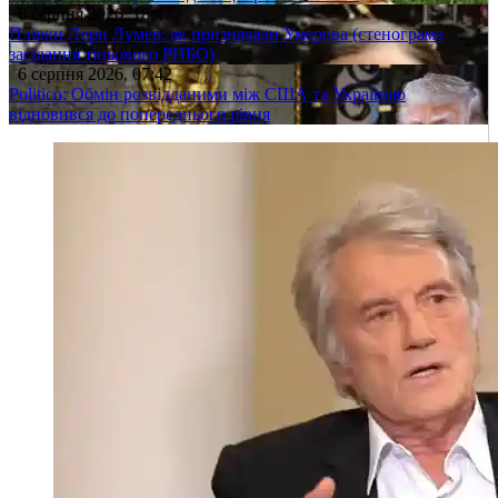
6 серпня 2026, 18:47
Плівки Лори Лумер: як призначали Умерова (стенограма
засідання тіньового РНБО)
6 серпня 2026, 07:42
Politico: Обмін розвідданими між США та Україною
відновився до попереднього рівня