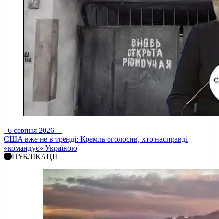
6 серпня 2026
США вже не в тренді: Кремль оголосив, хто насправді
«командує» Україною
ПУБЛІКАЦІЇ