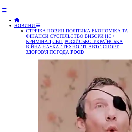
НОВИНИ
СТРІЧКА НОВИН
ПОЛІТИКА
ЕКОНОМІКА ТА
ФІНАНСИ
СУСПІЛЬСТВО
ВИБОРИ
НС /
КРИМІНАЛ
СВІТ
РОСІЙСЬКО-УКРАЇНСЬКА
ВІЙНА
НАУКА / ТЕХНО / IT
АВТО
СПОРТ
ЗДОРОВ'Я
ПОГОДА
FOOD