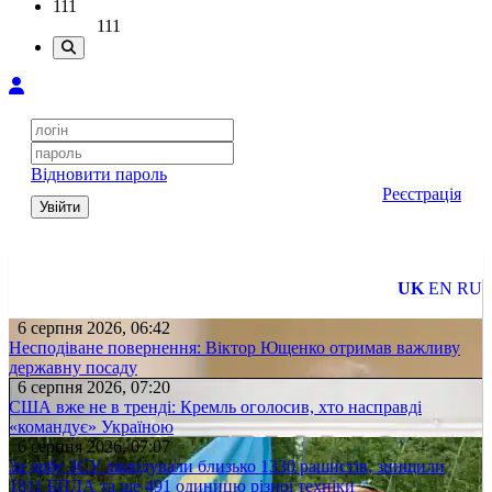
111
111
Відновити пароль
Реєстрація
Увійти
UK
EN
RU
6 серпня 2026, 06:42
Несподіване повернення: Віктор Ющенко отримав важливу
державну посаду
6 серпня 2026, 07:20
США вже не в тренді: Кремль оголосив, хто насправді
«командує» Україною
6 серпня 2026, 07:07
За добу ЗСУ ліквідували близько 1330 рашистів, знищили
1811 БПЛА та ще 491 одиницю різної техніки