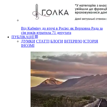
Від Кабміну до втечі в Росію: як Верховна Рада за
сім років втратила 71 депутата
ПУБЛІКАЦІЇ
ДУМКИ
СТАТТІ
БЛОГИ
ІНТЕРВ'Ю
ІСТОРІЯ
ІНОЗМІ