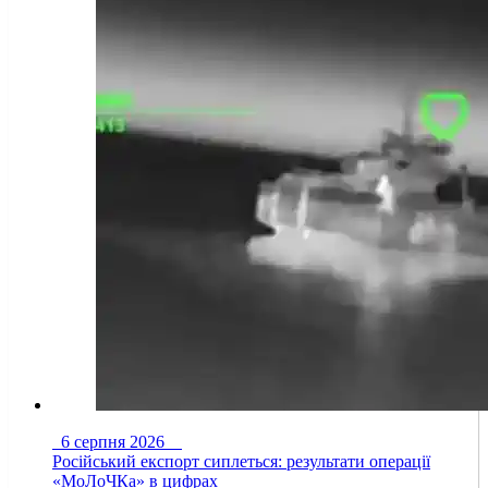
6 серпня 2026
Російський експорт сиплеться: результати операції
«МоЛоЧКа» в цифрах