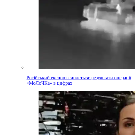
Російський експорт сиплеться: результати операції
«МоЛоЧКа» в цифрах