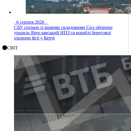
6 серпня 2026
СБУ спільно із іншими складовими Сил оборони
уразила Ярославський НПЗ та кораблі берегової
охорони фсб у Керчі
СВІТ