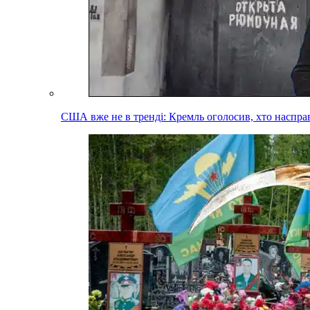
США вже не в тренді: Кремль оголосив, хто наспра