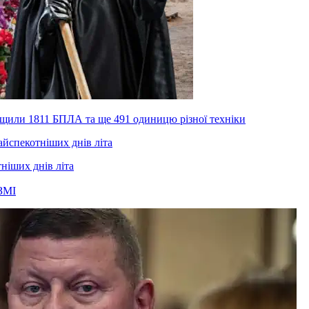
нищили 1811 БПЛА та ще 491 одиницю різної техніки
тніших днів літа
ЗМІ