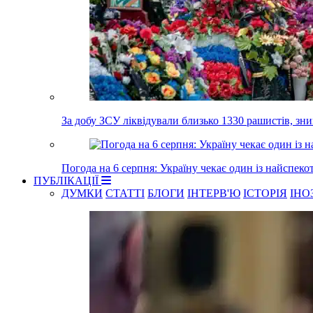
За добу ЗСУ ліквідували близько 1330 рашистів, з
Погода на 6 серпня: Україну чекає один із найспеко
ПУБЛІКАЦІЇ
ДУМКИ
СТАТТІ
БЛОГИ
ІНТЕРВ'Ю
ІСТОРІЯ
ІНО