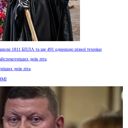
нищили 1811 БПЛА та ще 491 одиницю різної техніки
тніших днів літа
ЗМІ