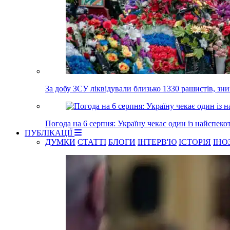
За добу ЗСУ ліквідували близько 1330 рашистів, з
Погода на 6 серпня: Україну чекає один із найспеко
ПУБЛІКАЦІЇ
ДУМКИ
СТАТТІ
БЛОГИ
ІНТЕРВ'Ю
ІСТОРІЯ
ІНО