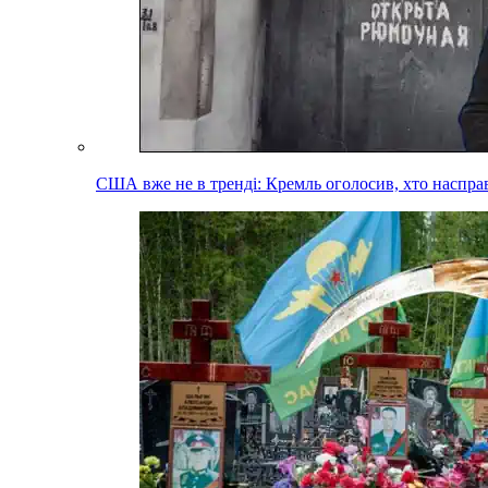
США вже не в тренді: Кремль оголосив, хто наспра