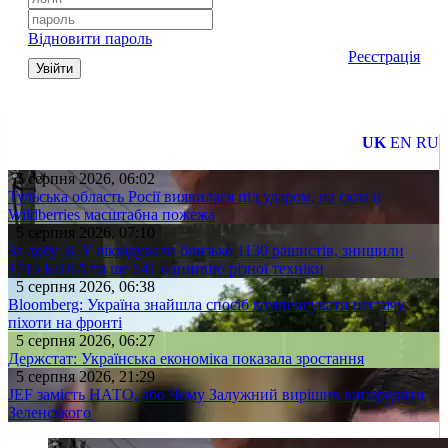
Відновити пароль
Реєстрація
Увійти
UK
EN
RU
5 серпня 2026, 06:02
Тульська область Росії виявилася під ударом, на складі
Wildberries масштабна пожежа
5 серпня 2026, 07:10
За добу ЗСУ ліквідували близько 1130 рашистів, знищили
1715 БПЛА та ще 541 одиницю різної техніки
5 серпня 2026, 06:38
Bloomberg: Україна знайшла спосіб компенсувати нестачу
піхоти на фронті
5 серпня 2026, 06:27
Держстат: Українська економіка показала зростання
5 серпня 2026, 21:29
JEF замість НАТО, або Чому Залужний вирішив випередити
Зеленського