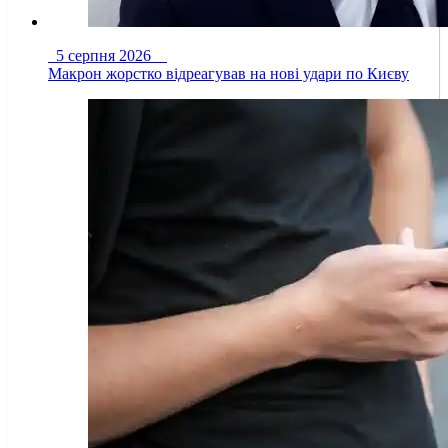
5 серпня 2026
Макрон жорстко відреагував на нові удари по Києву