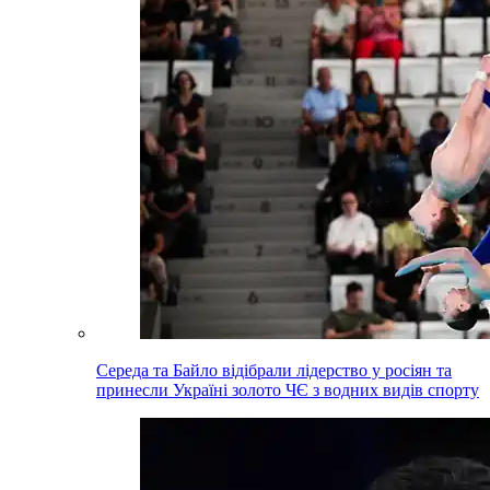
Середа та Байло відібрали лідерство у росіян та
принесли Україні золото ЧЄ з водних видів спорту