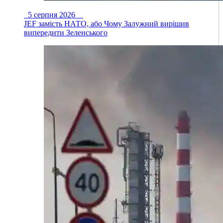
5 серпня 2026
JEF замість НАТО, або Чому Залужний вирішив
випередити Зеленського