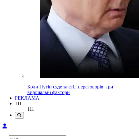
Коли Путін сяде за стіл переговорів: три
вирішальні фактори
РЕКЛАМА
111
111