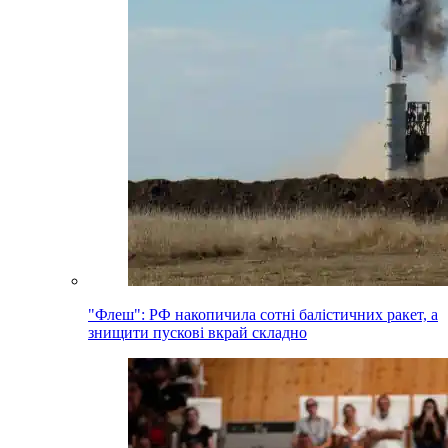
"Флеш": РФ накопичила сотні балістичних ракет, а
знищити пускові вкрай складно