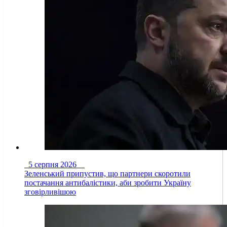
5 серпня 2026
Зеленський припустив, що партнери скоротили
постачання антибалістики, аби зробити Україну
зговірливішою