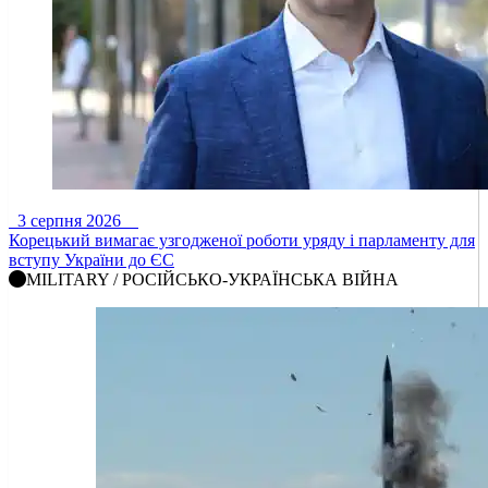
3 серпня 2026
Корецький вимагає узгодженої роботи уряду і парламенту для
вступу України до ЄС
MILITARY / РОСІЙСЬКО-УКРАЇНСЬКА ВІЙНА