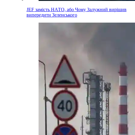
JEF замість НАТО, або Чому Залужний вирішив
випередити Зеленського