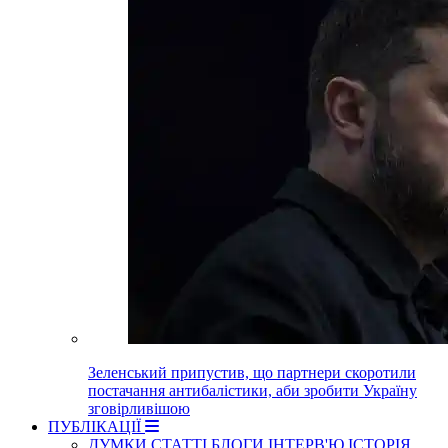
Зеленський припустив, що партнери скоротили
постачання антибалістики, аби зробити Україну
зговірливішою
ПУБЛІКАЦІЇ
ДУМКИ
СТАТТІ
БЛОГИ
ІНТЕРВ'Ю
ІСТОРІЯ