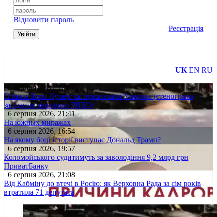
Відновити пароль
Реєстрація
Увійти
UK
EN
RU
6 серпня 2026, 18:47
Плівки Лори Лумер: як призначали Умерова (стенограма
засідання тіньового РНБО)
6 серпня 2026, 21:41
На южных миражах
6 серпня 2026, 16:54
На якому боці історії виступає Дональд Трамп?
6 серпня 2026, 19:57
Коломойського судитимуть за заволодіння 9,2 млрд грн
ПриватБанку
6 серпня 2026, 21:08
Від Кабміну до втечі в Росію: як Верховна Рада за сім років
втратила 71 депутата