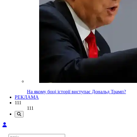
На якому боці історії виступає Дональд Трамп?
РЕКЛАМА
111
111