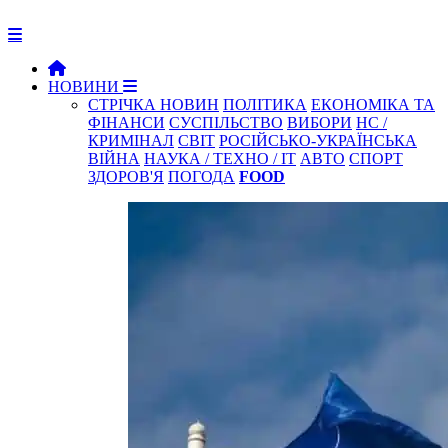
НОВИНИ
СТРІЧКА НОВИН
ПОЛІТИКА
ЕКОНОМІКА ТА
ФІНАНСИ
СУСПІЛЬСТВО
ВИБОРИ
НС /
КРИМІНАЛ
СВІТ
РОСІЙСЬКО-УКРАЇНСЬКА
ВІЙНА
НАУКА / ТЕХНО / IT
АВТО
СПОРТ
ЗДОРОВ'Я
ПОГОДА
FOOD