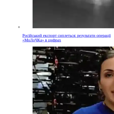
Російський експорт сиплеться: результати операції
«МоЛоЧКа» в цифрах