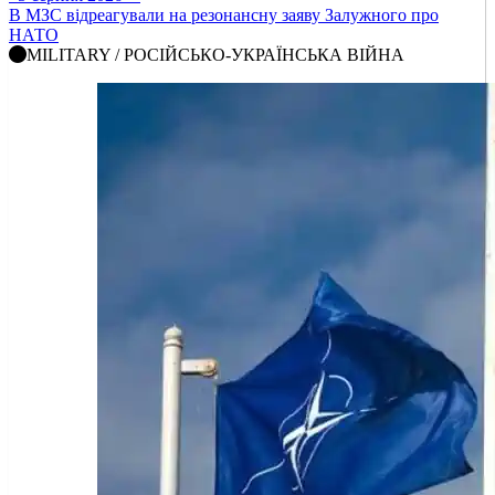
В МЗС відреагували на резонансну заяву Залужного про
НАТО
MILITARY / РОСІЙСЬКО-УКРАЇНСЬКА ВІЙНА