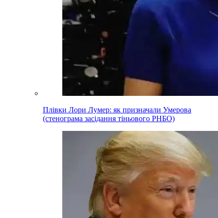
Плівки Лори Лумер: як призначали Умерова
(стенограма засідання тіньового РНБО)