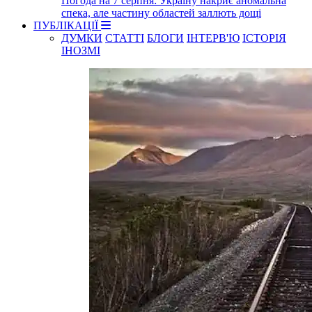
Погода на 7 серпня: Україну накриє аномальна
спека, але частину областей заллють дощі
ПУБЛІКАЦІЇ
ДУМКИ
СТАТТІ
БЛОГИ
ІНТЕРВ'Ю
ІСТОРІЯ
ІНОЗМІ