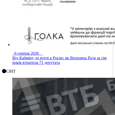
6 серпня 2026
Від Кабміну до втечі в Росію: як Верховна Рада за сім
років втратила 71 депутата
СВІТ