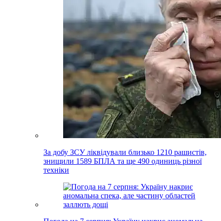
За добу ЗСУ ліквідували близько 1210 рашистів,
знищили 1589 БПЛА та ще 490 одиниць різної
техніки