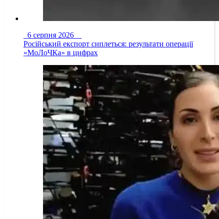
6 серпня 2026
Російський експорт сиплеться: результати операції
«МоЛоЧКа» в цифрах