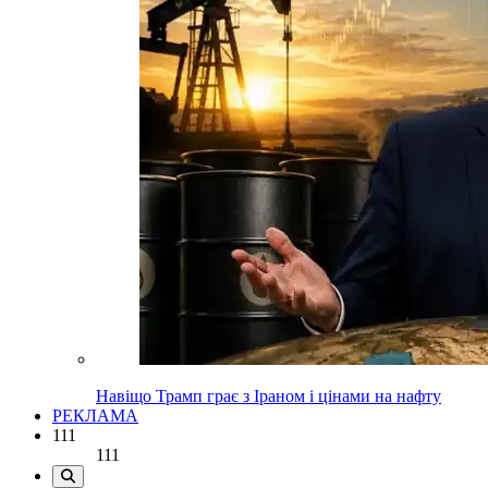
Навіщо Трамп грає з Іраном і цінами на нафту
РЕКЛАМА
111
111