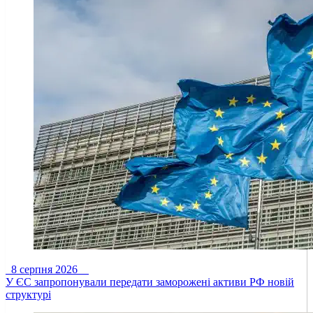
8 серпня 2026
У ЄС запропонували передати заморожені активи РФ новій
структурі