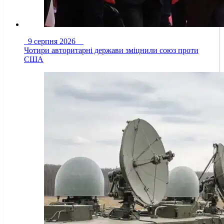
9 серпня 2026
Чотири авторитарні держави зміцнили союз проти
США