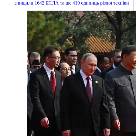
знищили 1642 БПЛА та ще 419 одиниць різної техніки