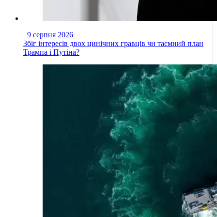
9 серпня 2026
Збіг інтересів двох цинічних гравців чи таємний план
Трампа і Путіна?