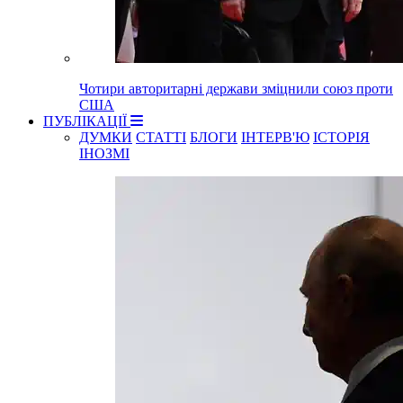
Чотири авторитарні держави зміцнили союз проти
США
ПУБЛІКАЦІЇ
ДУМКИ
СТАТТІ
БЛОГИ
ІНТЕРВ'Ю
ІСТОРІЯ
ІНОЗМІ