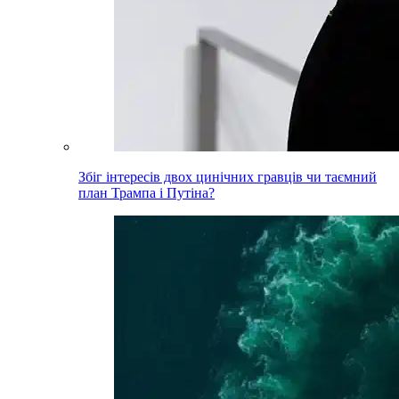
Збіг інтересів двох цинічних гравців чи таємний
план Трампа і Путіна?