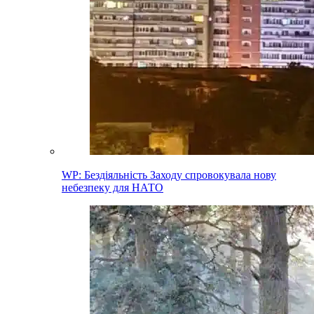
WP: Бездіяльність Заходу спровокувала нову
небезпеку для НАТО