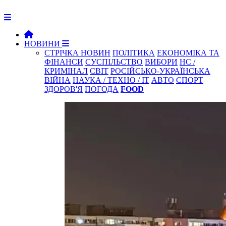
НОВИНИ
СТРІЧКА НОВИН
ПОЛІТИКА
ЕКОНОМІКА ТА
ФІНАНСИ
СУСПІЛЬСТВО
ВИБОРИ
НС /
КРИМІНАЛ
СВІТ
РОСІЙСЬКО-УКРАЇНСЬКА
ВІЙНА
НАУКА / ТЕХНО / IT
АВТО
СПОРТ
ЗДОРОВ'Я
ПОГОДА
FOOD