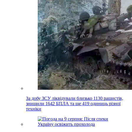
За добу ЗСУ ліквідували близько 1130 рашистів,
знищили 1642 БПЛА та ще 419 одиниць різної
техніки