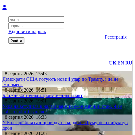
Відновити пароль
Реєстрація
Увійти
UK
EN
RU
8 серпня 2026, 15:43
Демократи США готують новий удар по Трампу, і це не
імпічмент
8 серпня 2026, 16:51
Ближневосточный тройственный пакт
8 серпня 2026, 19:01
Україна вступила в надзвичайний економічний стан. Чи є
світло вкінці тунелю?
8 серпня 2026, 16:33
У Болгарії біля газопроводу на кордоні з Румунією вибухнув
дрон
8 серпня 2026, 21:25