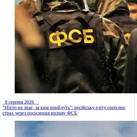
8 серпня 2026
“Ніхто не знає, за ким прийдуть”: російську еліту охоплює
страх через посилення впливу ФСБ