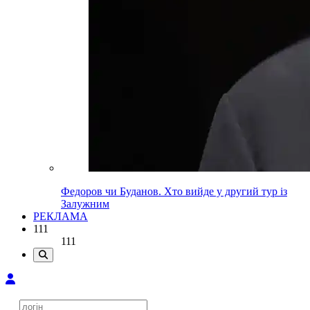
Федоров чи Буданов. Хто вийде у другий тур із
Залужним
РЕКЛАМА
111
111