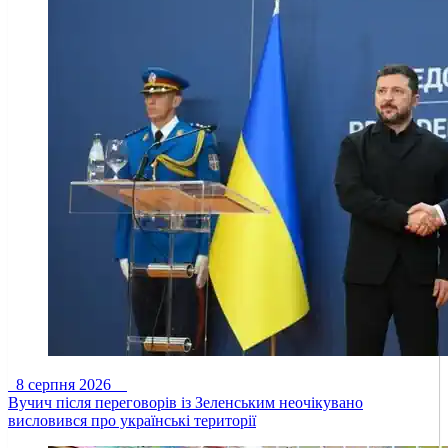
8 серпня 2026
Вучич після переговорів із Зеленським неочікувано
висловився про українські території