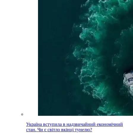
Україна вступила в надзвичайний економічний
стан. Чи є світло вкінці тунелю?