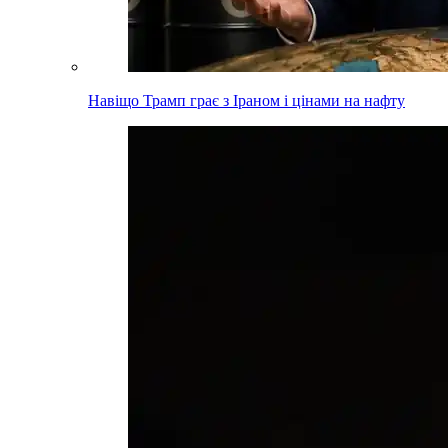
Навіщо Трамп грає з Іраном і цінами на нафту