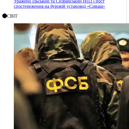
Уражено Ільський та Сизранський НПЗ і пост
спостереження на буровій установці «Сиваш»
СВІТ