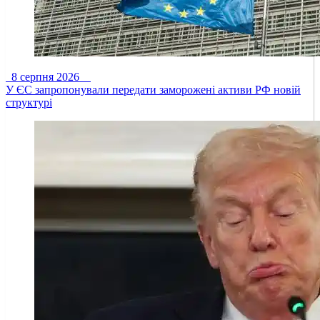
8 серпня 2026
У ЄС запропонували передати заморожені активи РФ новій
структурі