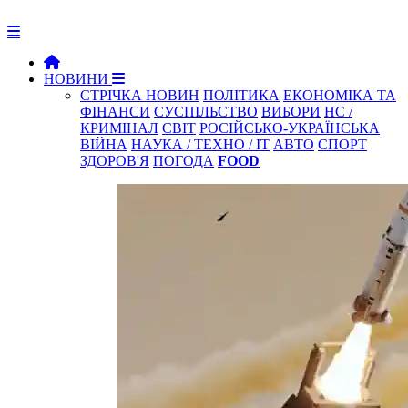
НОВИНИ
СТРІЧКА НОВИН
ПОЛІТИКА
ЕКОНОМІКА ТА
ФІНАНСИ
СУСПІЛЬСТВО
ВИБОРИ
НС /
КРИМІНАЛ
СВІТ
РОСІЙСЬКО-УКРАЇНСЬКА
ВІЙНА
НАУКА / ТЕХНО / IT
АВТО
СПОРТ
ЗДОРОВ'Я
ПОГОДА
FOOD