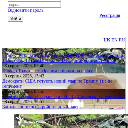
Відновити пароль
Реєстрація
Увійти
UK
EN
RU
8 серпня 2026, 06:59
За добу ЗСУ "заземлили" ще близько 1190 рашистів, знищили
1 корабель, 1751 БПЛА та ще 431 одиницю різної техніки
8 серпня 2026, 07:40
Навіщо Трамп грає з Іраном і цінами на нафту
8 серпня 2026, 15:43
Демократи США готують новий удар по Трампу, і це не
імпічмент
8 серпня 2026, 05:55
Дрони атакували Сизранський НПЗ у Самарській області Росії
8 серпня 2026, 16:51
Ближневосточный тройственный пакт