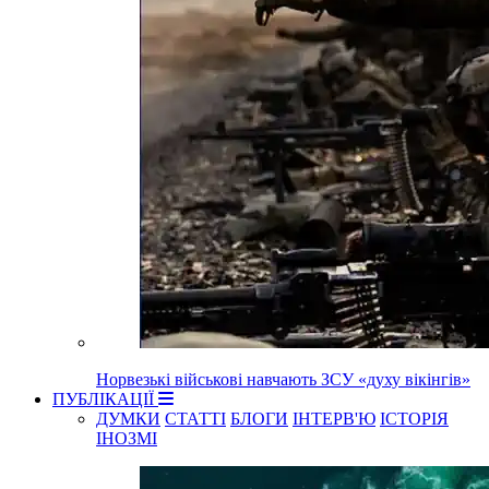
Норвезькі військові навчають ЗСУ «духу вікінгів»
ПУБЛІКАЦІЇ
ДУМКИ
СТАТТІ
БЛОГИ
ІНТЕРВ'Ю
ІСТОРІЯ
ІНОЗМІ