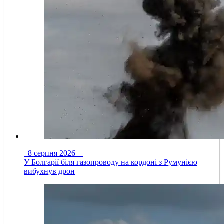
8 серпня 2026
У Болгарії біля газопроводу на кордоні з Румунією
вибухнув дрон