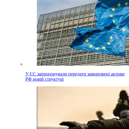
У ЄС запропонували передати заморожені активи
РФ новій структурі