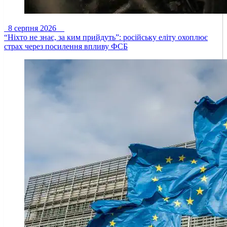
8 серпня 2026
“Ніхто не знає, за ким прийдуть”: російську еліту охоплює
страх через посилення впливу ФСБ