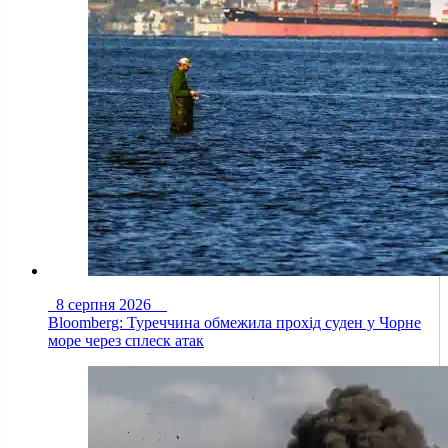
8 серпня 2026
Bloomberg: Туреччина обмежила прохід суден у Чорне
море через сплеск атак