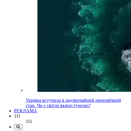
Україна вступила в надзвичайний економічний
стан. Чи є світло вкінці тунелю?
РЕКЛАМА
111
111