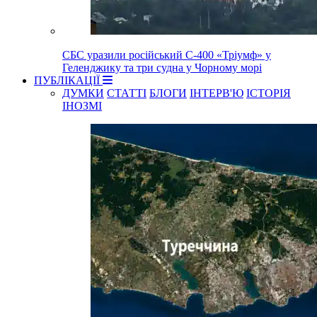
СБС уразили російський С-400 «Тріумф» у
Геленджику та три судна у Чорному морі
ПУБЛІКАЦІЇ
ДУМКИ
СТАТТІ
БЛОГИ
ІНТЕРВ'Ю
ІСТОРІЯ
ІНОЗМІ