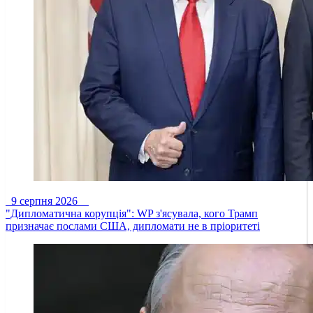
9 серпня 2026
"Дипломатична корупція": WP з'ясувала, кого Трамп
призначає послами США, дипломати не в пріоритеті