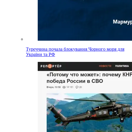
Туреччина почала блокування Чорного моря для
України та РФ