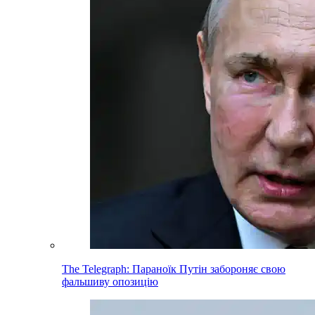
The Telegraph: Параноїк Путін забороняє свою
фальшиву опозицію