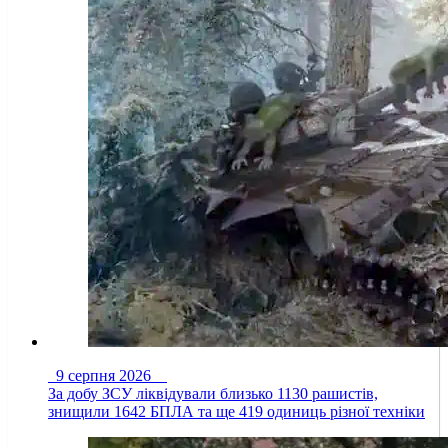
9 серпня 2026
За добу ЗСУ ліквідували близько 1130 рашистів,
знищили 1642 БПЛА та ще 419 одиниць різної техніки