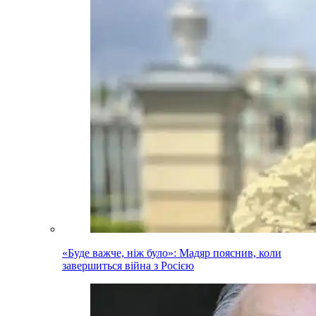
«Буде важче, ніж було»: Мадяр пояснив, коли
завершиться війна з Росією