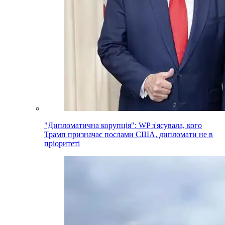
"Дипломатична корупція": WP з'ясувала, кого
Трамп призначає послами США, дипломати не в
пріоритеті