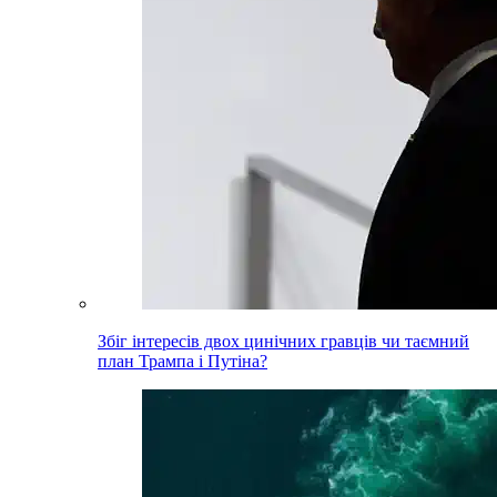
Збіг інтересів двох цинічних гравців чи таємний
план Трампа і Путіна?