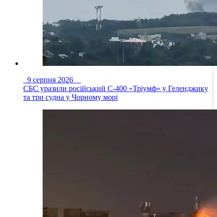
9 серпня 2026
СБС уразили російський С-400 «Тріумф» у Геленджику
та три судна у Чорному морі