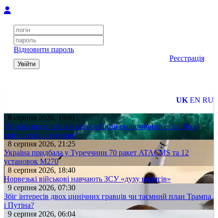
Відновити пароль
Реєстрація
Увійти
UK
EN
RU
8 серпня 2026, 19:01
Україна вступила в надзвичайний економічний стан. Чи є
світло вкінці тунелю?
8 серпня 2026, 21:25
Україна придбала у Туреччини 70 ракет ATACMS та 12
установок M270
8 серпня 2026, 18:40
Норвезькі військові навчають ЗСУ «духу вікінгів»
9 серпня 2026, 07:30
Збіг інтересів двох цинічних гравців чи таємний план Трампа
і Путіна?
9 серпня 2026, 06:04