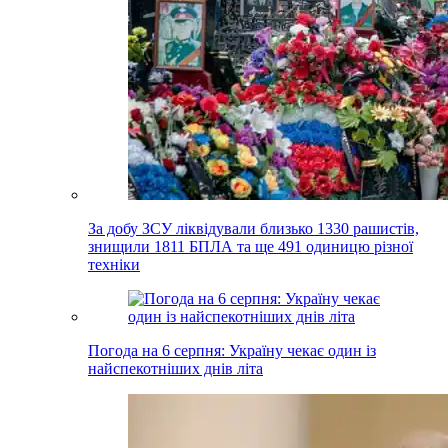
За добу ЗСУ ліквідували близько 1330 рашистів,
знищили 1811 БПЛА та ще 491 одиницю різної
техніки
Погода на 6 серпня: Україну чекає один із
найспекотніших днів літа