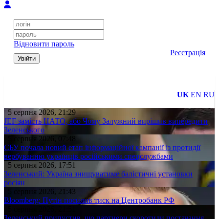
Відновити пароль
Реєстрація
Увійти
UK
EN
RU
5 серпня 2026, 21:29
JEF замість НАТО, або Чому Залужний вирішив випередити
Зеленського
5 серпня 2026, 07:48
СБУ почала новий етап інформаційної кампанії із протидії
вербуванню українців російськими спецслужбами
5 серпня 2026, 17:51
Зеленський: Україна знищуватиме балістичні установки
росіян
5 серпня 2026, 21:43
Bloomberg: Путін посилив тиск на Центробанк РФ
5 серпня 2026, 21:51
Зеленський припустив, що партнери скоротили постачання