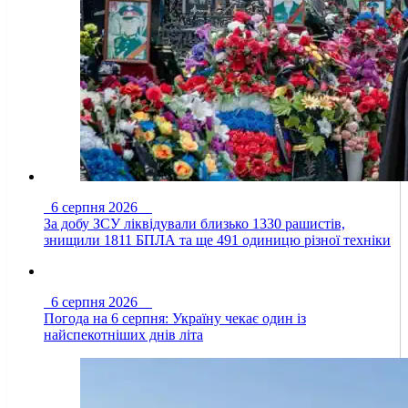
6 серпня 2026
За добу ЗСУ ліквідували близько 1330 рашистів,
знищили 1811 БПЛА та ще 491 одиницю різної техніки
6 серпня 2026
Погода на 6 серпня: Україну чекає один із
найспекотніших днів літа