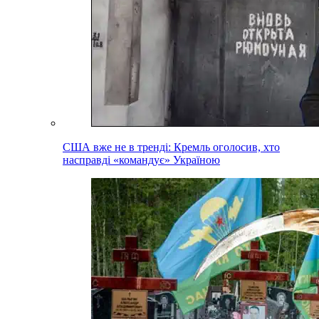
США вже не в тренді: Кремль оголосив, хто
насправді «командує» Україною