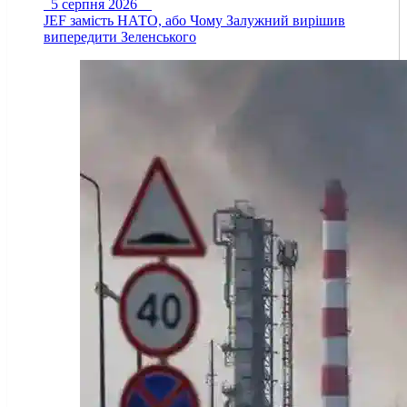
5 серпня 2026
JEF замість НАТО, або Чому Залужний вирішив
випередити Зеленського