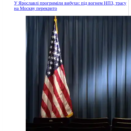
У Ярославлі прогриміли вибухи: під вогнем НПЗ, трасу
на Москву перекрито