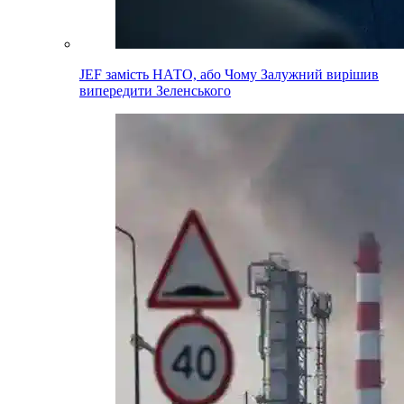
JEF замість НАТО, або Чому Залужний вирішив
випередити Зеленського