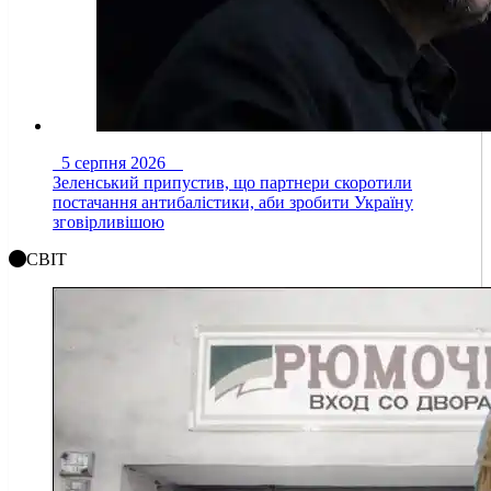
5 серпня 2026
Зеленський припустив, що партнери скоротили
постачання антибалістики, аби зробити Україну
зговірливішою
СВІТ