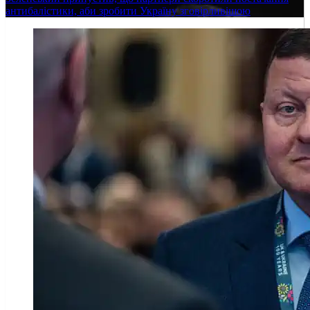
антибалістики, аби зробити Україну зговірливішою