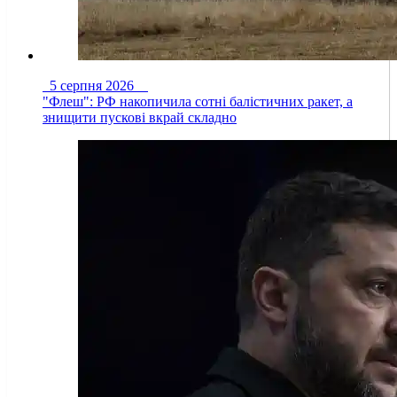
5 серпня 2026
"Флеш": РФ накопичила сотні балістичних ракет, а
знищити пускові вкрай складно