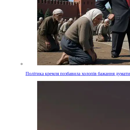
Політика кремля позбавила холопів бажання думати