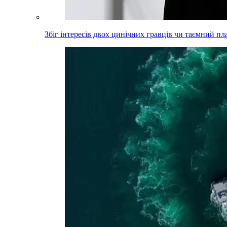
Збіг інтересів двох цинічних гравців чи таємний пл