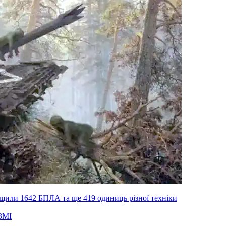
ищили 1642 БПЛА та ще 419 одиниць різної техніки
ЗМІ