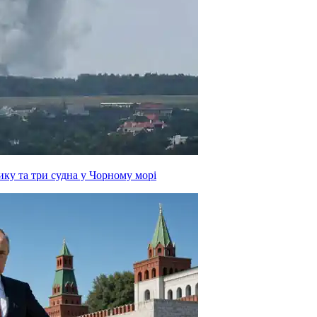
ку та три судна у Чорному морі