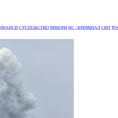
ФІНАНСИ
СУСПІЛЬСТВО
ВИБОРИ
НС / КРИМІНАЛ
СВІТ
РО