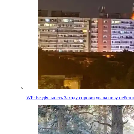
WP: Бездіяльність Заходу спровокувала нову небез