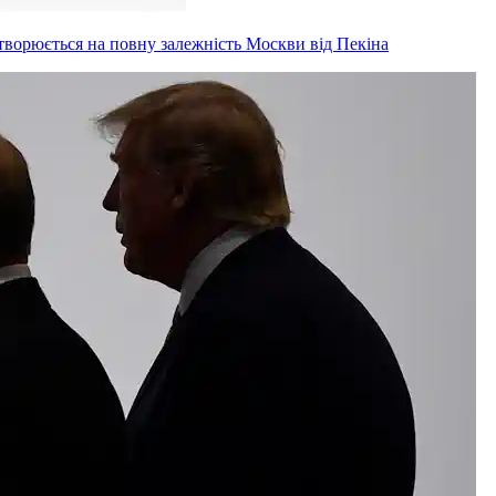
творюється на повну залежність Москви від Пекіна