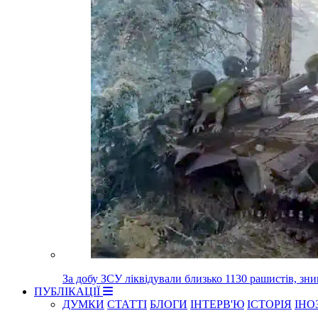
За добу ЗСУ ліквідували близько 1130 рашистів, зн
ПУБЛІКАЦІЇ
ДУМКИ
СТАТТІ
БЛОГИ
ІНТЕРВ'Ю
ІСТОРІЯ
ІНО