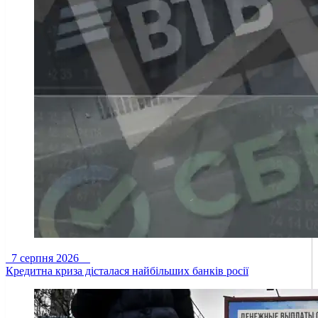
7 серпня 2026
Кредитна криза дісталася найбільших банків росії