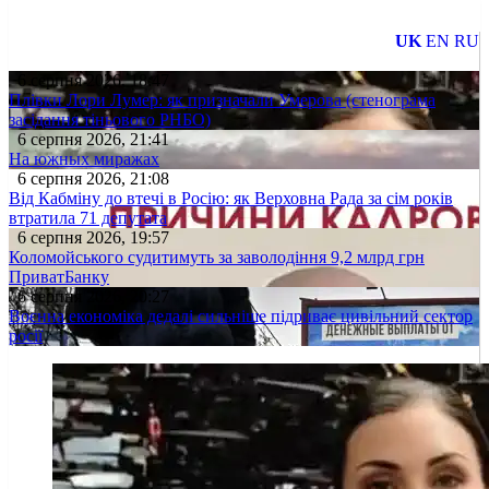
UK
EN
RU
6 серпня 2026, 18:47
Плівки Лори Лумер: як призначали Умерова (стенограма
засідання тіньового РНБО)
6 серпня 2026, 21:41
На южных миражах
6 серпня 2026, 21:08
Від Кабміну до втечі в Росію: як Верховна Рада за сім років
втратила 71 депутата
6 серпня 2026, 19:57
Коломойського судитимуть за заволодіння 9,2 млрд грн
ПриватБанку
6 серпня 2026, 20:27
Воєнна економіка дедалі сильніше підриває цивільний сектор
росії