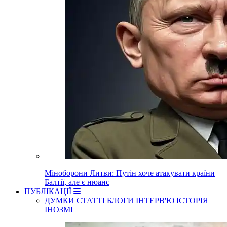
Міноборони Литви: Путін хоче атакувати країни
Балтії, але є нюанс
ПУБЛІКАЦІЇ
ДУМКИ
СТАТТІ
БЛОГИ
ІНТЕРВ'Ю
ІСТОРІЯ
ІНОЗМІ