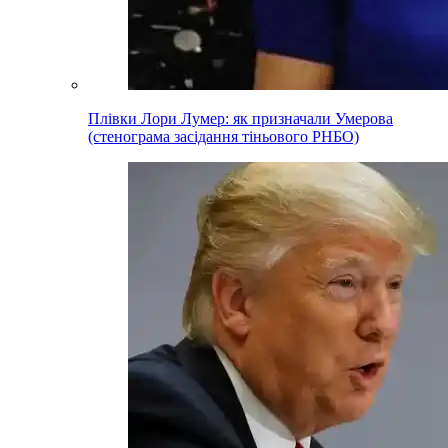
Плівки Лори Лумер: як призначали Умерова
(стенограма засідання тіньового РНБО)