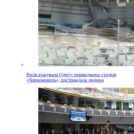
Росія атакувала Одесу: пошкоджено стадіон
«Чорноморець», постраждала людина