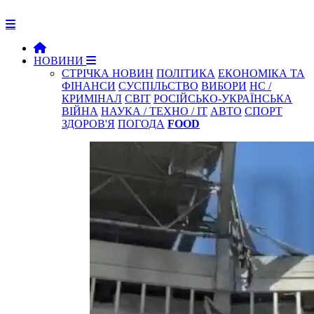
НОВИНИ
СТРІЧКА НОВИН
ПОЛІТИКА
ЕКОНОМІКА ТА
ФІНАНСИ
СУСПІЛЬСТВО
ВИБОРИ
НС /
КРИМІНАЛ
СВІТ
РОСІЙСЬКО-УКРАЇНСЬКА
ВІЙНА
НАУКА / ТЕХНО / IT
АВТО
СПОРТ
ЗДОРОВ'Я
ПОГОДА
FOOD