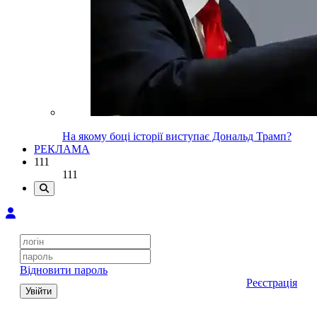
На якому боці історії виступає Дональд Трамп?
РЕКЛАМА
111
111
Відновити пароль
Реєстрація
Увійти