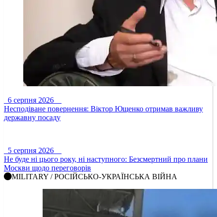
6 серпня 2026
Несподіване повернення: Віктор Ющенко отримав важливу
державну посаду
5 серпня 2026
Не буде ні цього року, ні наступного: Безсмертний про плани
Москви щодо переговорів
MILITARY / РОСІЙСЬКО-УКРАЇНСЬКА ВІЙНА