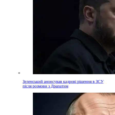
Зеленський анонсував кадрові рішення в ЗСУ
після розмови з Драпатим