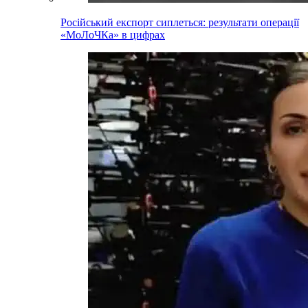
Російський експорт сиплеться: результати операції
«МоЛоЧКа» в цифрах