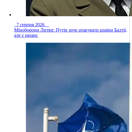
7 серпня 2026
Міноборони Литви: Путін хоче атакувати країни Балтії,
але є нюанс