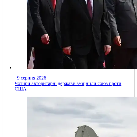
9 серпня 2026
Чотири авторитарні держави зміцнили союз проти
США