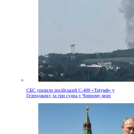
СБС уразили російський С-400 «Тріумф» у
Геленджику та три судна у Чорному морі