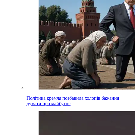
Політика кремля позбавила холопів бажання
думати про майбутнє