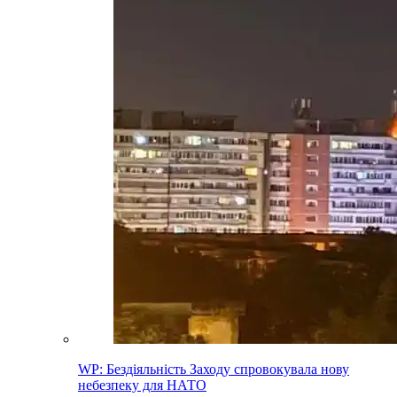
WP: Бездіяльність Заходу спровокувала нову
небезпеку для НАТО