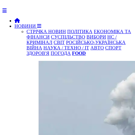
НОВИНИ
СТРІЧКА НОВИН
ПОЛІТИКА
ЕКОНОМІКА ТА
ФІНАНСИ
СУСПІЛЬСТВО
ВИБОРИ
НС /
КРИМІНАЛ
СВІТ
РОСІЙСЬКО-УКРАЇНСЬКА
ВІЙНА
НАУКА / ТЕХНО / IT
АВТО
СПОРТ
ЗДОРОВ'Я
ПОГОДА
FOOD