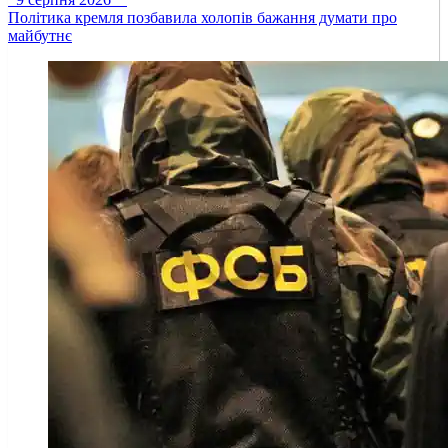
Політика кремля позбавила холопів бажання думати про
майбутнє