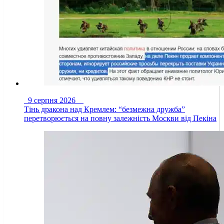
9 серпня 2026
Тінь дракона над Кремлем: “безмежна дружба”
перетворюється на повну залежність Москви від Пекіна