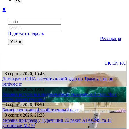
Відновити пароль
Реєстрація
Увійти
UK
EN
RU
8 серпня 2026, 15:43
Демократи США готують новий удар по Трампу, і це не
імпічмент
8 серпня 2026, 19:01
Україна вступила в надзвичайний економічний стан. Чи є
світло вкінці тунелю?
8 серпня 2026, 16:51
Ближневосточный тройственный пакт
8 серпня 2026, 21:25
Україна придбала у Туреччини 70 ракет ATACMS та 12
установок M270