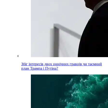
Збіг інтересів двох цинічних гравців чи таємний
план Трампа і Путіна?