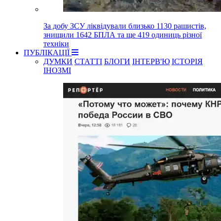
За добу ЗСУ ліквідували близько 1130 рашистів,
знищили 1642 БПЛА та ще 419 одиниць різної
техніки
ПУБЛІКАЦІЇ
ДУМКИ
СТАТТІ
БЛОГИ
ІНТЕРВ'Ю
ІСТОРІЯ
ІНОЗМІ