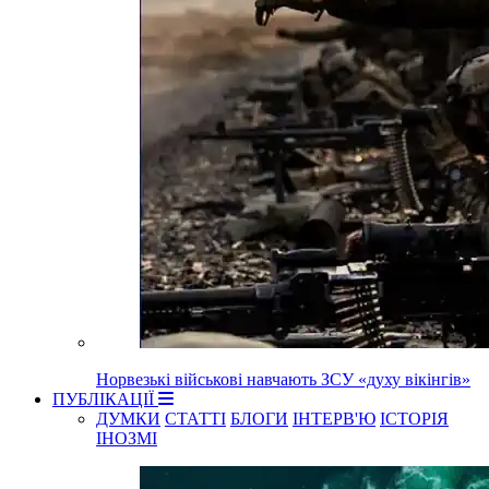
Норвезькі військові навчають ЗСУ «духу вікінгів»
ПУБЛІКАЦІЇ
ДУМКИ
СТАТТІ
БЛОГИ
ІНТЕРВ'Ю
ІСТОРІЯ
ІНОЗМІ