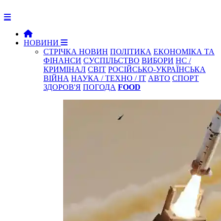
НОВИНИ
СТРІЧКА НОВИН
ПОЛІТИКА
ЕКОНОМІКА ТА
ФІНАНСИ
СУСПІЛЬСТВО
ВИБОРИ
НС /
КРИМІНАЛ
СВІТ
РОСІЙСЬКО-УКРАЇНСЬКА
ВІЙНА
НАУКА / ТЕХНО / IT
АВТО
СПОРТ
ЗДОРОВ'Я
ПОГОДА
FOOD