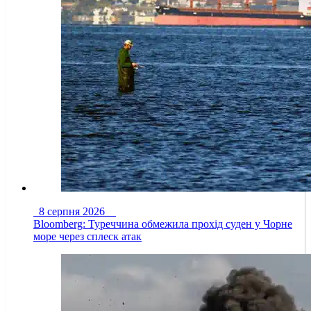
8 серпня 2026
Bloomberg: Туреччина обмежила прохід суден у Чорне
море через сплеск атак