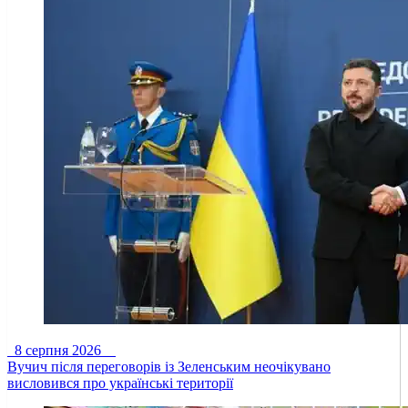
8 серпня 2026
Вучич після переговорів із Зеленським неочікувано
висловився про українські території