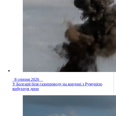
8 серпня 2026
У Болгарії біля газопроводу на кордоні з Румунією
вибухнув дрон