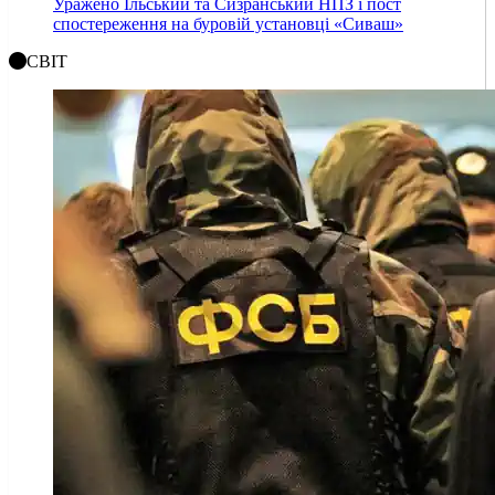
Уражено Ільський та Сизранський НПЗ і пост
спостереження на буровій установці «Сиваш»
СВІТ