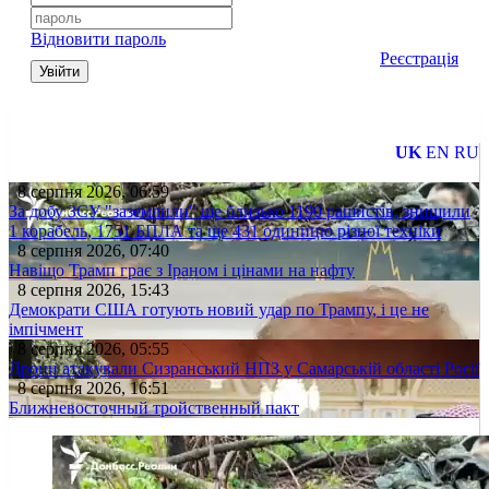
Відновити пароль
Реєстрація
Увійти
UK
EN
RU
8 серпня 2026, 06:59
За добу ЗСУ "заземлили" ще близько 1190 рашистів, знищили
1 корабель, 1751 БПЛА та ще 431 одиницю різної техніки
8 серпня 2026, 07:40
Навіщо Трамп грає з Іраном і цінами на нафту
8 серпня 2026, 15:43
Демократи США готують новий удар по Трампу, і це не
імпічмент
8 серпня 2026, 05:55
Дрони атакували Сизранський НПЗ у Самарській області Росії
8 серпня 2026, 16:51
Ближневосточный тройственный пакт