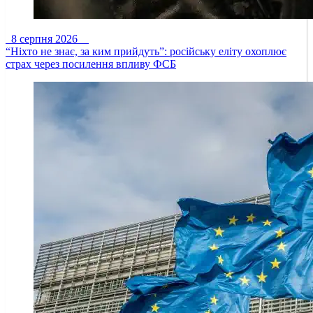
8 серпня 2026
“Ніхто не знає, за ким прийдуть”: російську еліту охоплює
страх через посилення впливу ФСБ