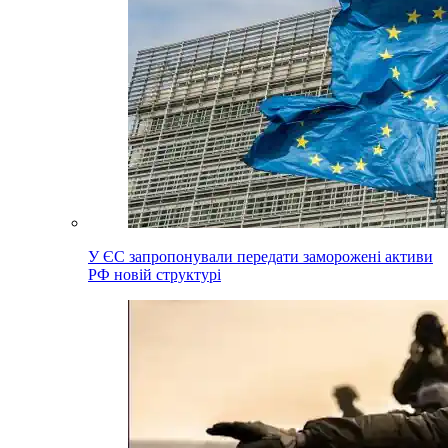
У ЄС запропонували передати заморожені активи
РФ новій структурі