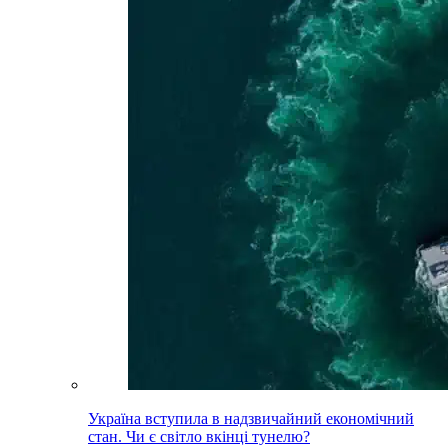
Україна вступила в надзвичайний економічний
стан. Чи є світло вкінці тунелю?