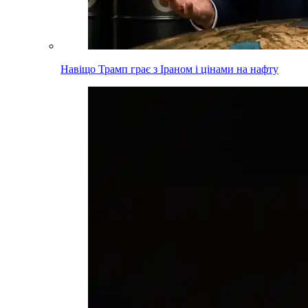
Навіщо Трамп грає з Іраном і цінами на нафту