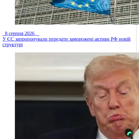
8 серпня 2026
У ЄС запропонували передати заморожені активи РФ новій
структурі