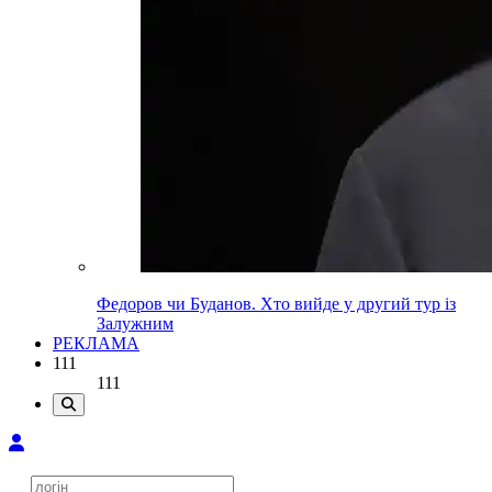
Федоров чи Буданов. Хто вийде у другий тур із
Залужним
РЕКЛАМА
111
111