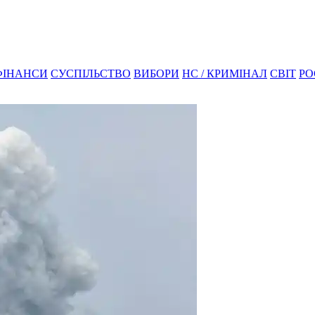
ФІНАНСИ
СУСПІЛЬСТВО
ВИБОРИ
НС / КРИМІНАЛ
СВІТ
РО