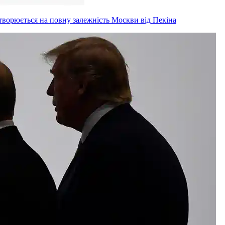
творюється на повну залежність Москви від Пекіна