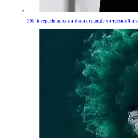
Збіг інтересів двох цинічних гравців чи таємний пл