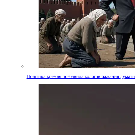
Політика кремля позбавила холопів бажання думати