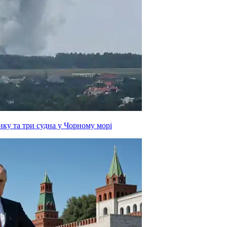
ку та три судна у Чорному морі