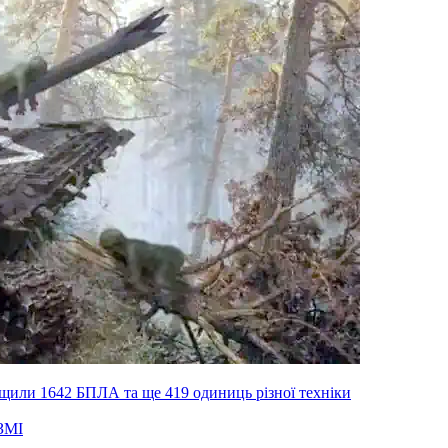
ищили 1642 БПЛА та ще 419 одиниць різної техніки
ЗМІ