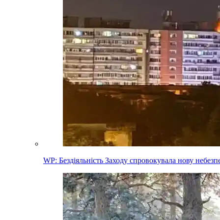
WP: Бездіяльність Заходу спровокувала нову небез