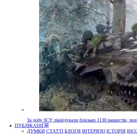
За добу ЗСУ ліквідували близько 1130 рашистів, зн
ПУБЛІКАЦІЇ
ДУМКИ
СТАТТІ
БЛОГИ
ІНТЕРВ'Ю
ІСТОРІЯ
ІНО